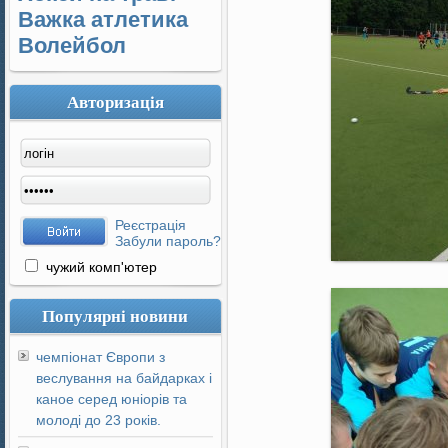
Важка атлетика
Волейбол
Авторизація
Реєстрація
Забули пароль?
чужий комп'ютер
Популярні новини
чемпіонат Європи з
веслування на байдарках і
каное серед юніорів та
молоді до 23 років.