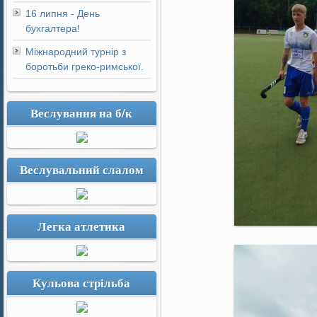
16 липня - День
бухгалтера!
Міжнародний турнір з
боротьби греко-римської.
Веслування на б/к
Веслувальний слалом
Легка атлетика
Кульова стрільба