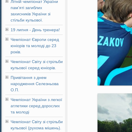
Літній чемпіонат України
пам'яті загиблих
захисників України зі
стільби кульової.
19 липня - День тренера!
Чемпіонат Європи серед
юніорів та молоді до 23
років.
Чемпіонат Світу зі стрільби
кульової серед юніорів.
Привітання з днем
народження Селезньова
О.П.
Чемпіонат України з легкої
атлетики серед дорослих
та молоді
Чемпіонат Світу зі стрільби
кульової (рухома мішень).