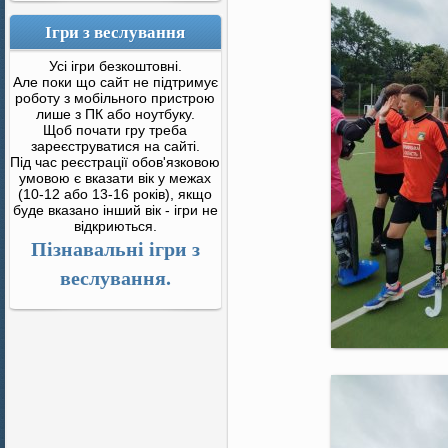
Ігри з веслування
Усі ігри безкоштовні.
Але поки що сайт не підтримує
роботу з мобільного пристрою
лише з ПК або ноутбуку.
Щоб почати гру треба
зареєструватися на сайті.
Під час реєстрації обов'язковою
умовою є вказати вік у межах
(10-12 або 13-16 років), якщо
буде вказано інший вік - ігри не
відкриються.
Пізнавальні ігри з
веслування.