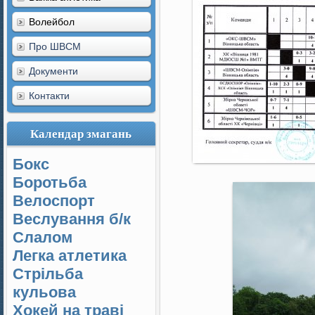
Волейбол
Про ШВСМ
Документи
Контакти
Календар змагань
Бокс
Боротьба
Велоспорт
Веслування б/к
Cлалом
Легка атлетика
Стрільба
кульова
Хокей на траві