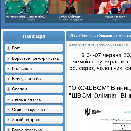
Навігація
VI тур.Чемпіонат України з хокею н
автор:
shvsm
(опубліковано: 8 
Бокс
З 04-07 червня 202
Боротьба греко-римська
чемпіонату України з
рр. серед чоловічих ко
Велоспорт
Веслування б/к
"ОКС-ШВСМ" Вінниць
Cлалом
"ШВСМ-Олімпія" Він
Легка атлетика
Стрільба кульова
Хокей на траві
Важка атлетика