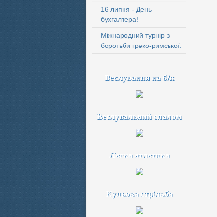
16 липня - День
бухгалтера!
Міжнародний турнір з
боротьби греко-римської.
Веслування на б/к
Веслувальний слалом
Легка атлетика
Кульова стрільба