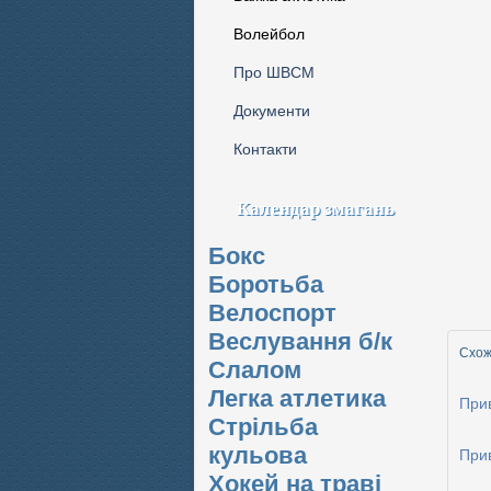
Волейбол
Про ШВСМ
Документи
Контакти
Календар змагань
Бокс
Боротьба
Велоспорт
Веслування б/к
Схожі
Cлалом
Легка атлетика
Прив
Стрільба
кульова
Прив
Хокей на траві