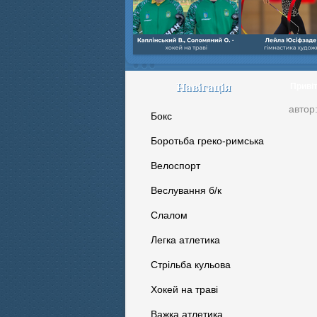
Навігація
Приві
автор
Бокс
Боротьба греко-римська
Велоспорт
Веслування б/к
Cлалом
Легка атлетика
Стрільба кульова
Хокей на траві
Важка атлетика