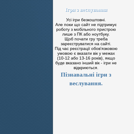
Ігри з веслування
Усі ігри безкоштовні.
Але поки що сайт не підтримує
роботу з мобільного пристрою
лише з ПК або ноутбуку.
Щоб почати гру треба
зареєструватися на сайті.
Під час реєстрації обов'язковою
умовою є вказати вік у межах
(10-12 або 13-16 років), якщо
буде вказано інший вік - ігри не
відкриються.
Пізнавальні ігри з
веслування.