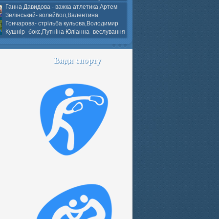
ков- боротьба греко-римська,Сергій
Ганна Давидова - важка атлетика,Артем
 атлетика,Вікторія Добротворська-
Зелінський- волейбол,Валентина
алом,Валерія Якушева - волейбол.
Гончарова- стрільба кульова,Володимир
Кушнір- бокс,Путніна Юліанна- веслування
каное,Моїсеєнко Марія- стрільба
ов Г. веслування на байдарках і
кін- бокс.
Види спорту