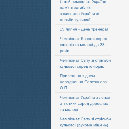
Літній чемпіонат України
пам'яті загиблих
захисників України зі
стільби кульової.
19 липня - День тренера!
Чемпіонат Європи серед
юніорів та молоді до 23
років.
Чемпіонат Світу зі стрільби
кульової серед юніорів.
Привітання з днем
народження Селезньова
О.П.
Чемпіонат України з легкої
атлетики серед дорослих
та молоді
Чемпіонат Світу зі стрільби
кульової (рухома мішень).