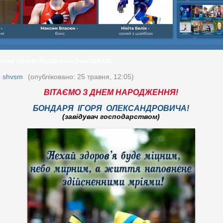
шайбою,Ігор Бич
Колісник- важка
веслвальний сл
на байдарках і 
кульова,Селезнь
каное,Максим Че
тання з днем народження Бондаря І.О.
:
shvsm
(опубліковано: 25 травня, 12:05)
ВІТАЄМО З ДНЕМ НАРОДЖЕННЯ!
БОНДАРЯ ІГОРЯ ОЛЕКСАНДРОВИЧА!
(завідувач господарством)