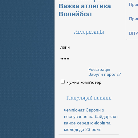
При
Важка атлетика
Волейбол
При
Авторизація
ВІТ
Реєстрація
Забули пароль?
чужий комп'ютер
Популярні новини
чемпіонат Європи з
веслування на байдарках і
каное серед юніорів та
молоді до 23 років.