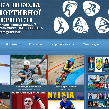
Документи
Контакти
Зворотній зв'язок
Фото і видео
Олександр- вел
Олександр- хок
художня,Максим 