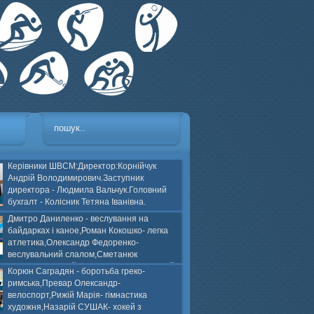
Керівники ШВСМ:Директор:Корнійчук
Андрій Володимирович.Заступник
директора - Людмила Вальчук.Головний
бухгалт - Колісник Тетяна Іванівна.
Дмитро Даниленко - веслування на
байдарках і каное,Роман Кокошко- легка
атлетика,Олександр Федоренко-
веслувальний слалом,Сметанюк
оспорт,Каплінський Володимир, Соломяний
Корюн Саградян - боротьба греко-
ей на траві,Лейла Юсіфзаде- гімнастика
римська,Превар Олександр-
Власюк- бокс,Нікіта БЕЛІК- хокей з шайбою.
велоспорт,Рижій Марія- гімнастика
художня,Назарій СУШАК- хокей з