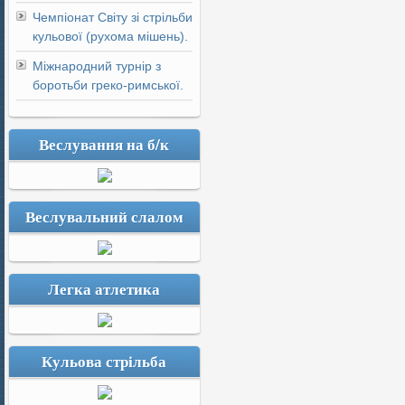
Чемпіонат Світу зі стрільби
кульової (рухома мішень).
Міжнародний турнір з
боротьби греко-римської.
Веслування на б/к
Веслувальний слалом
Легка атлетика
Кульова стрільба