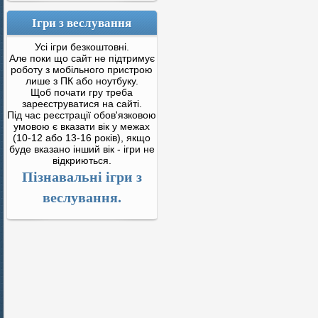
Ігри з веслування
Усі ігри безкоштовні.
Але поки що сайт не підтримує
роботу з мобільного пристрою
лише з ПК або ноутбуку.
Щоб почати гру треба
зареєструватися на сайті.
Під час реєстрації обов'язковою
умовою є вказати вік у межах
(10-12 або 13-16 років), якщо
буде вказано інший вік - ігри не
відкриються.
Пізнавальні ігри з
веслування.