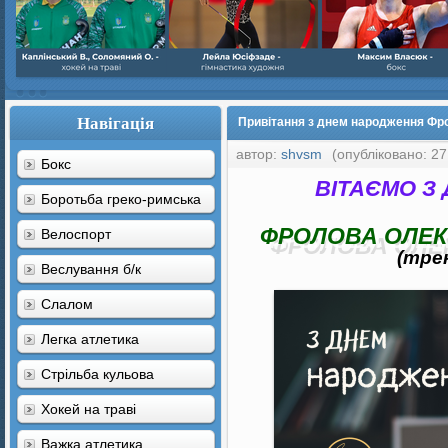
Навігація
Привітання з днем народження Фр
автор:
shvsm
(опубліковано: 27 
Бокс
В
ІТАЄМО З
Боротьба греко-римська
ФРОЛОВА ОЛЕ
Велоспорт
(тре
Веслування б/к
Cлалом
Легка атлетика
Стрільба кульова
Хокей на траві
Важка атлетика