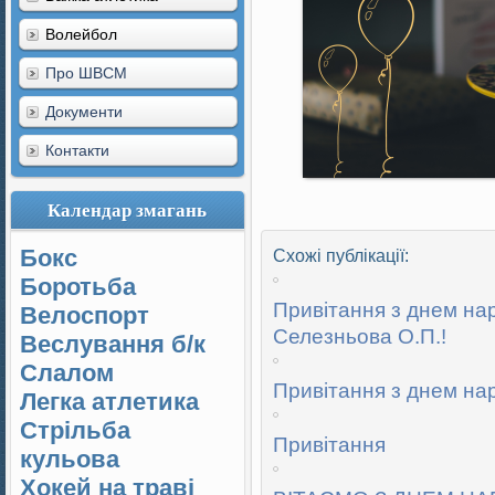
Волейбол
Про ШВСМ
Документи
Контакти
Календар змагань
Бокс
Схожі публікації:
Боротьба
Привітання з днем н
Велоспорт
Селезньова О.П.!
Веслування б/к
Cлалом
Привітання з днем н
Легка атлетика
Стрільба
Привітання
кульова
Хокей на траві