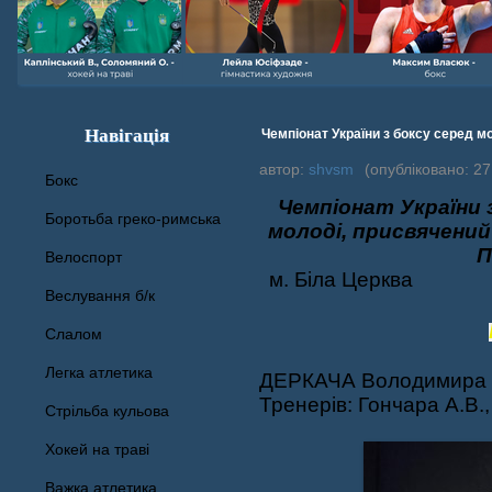
Навігація
Чемпіонат України з боксу серед мо
автор:
shvsm
(опубліковано: 27 
Бокс
Чемпіонат України з
Боротьба греко-римська
молоді, присвячени
П
Велоспорт
м. Біла Церкв
Веслування б/к
Cлалом
Легка атлетика
ДЕРКАЧА Володимира 
Тренерів: Гончара А.В.,
Стрільба кульова
Хокей на траві
Важка атлетика