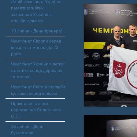
Літній чемпіонат України
пам'яті загиблих
захисників України зі
стільби кульової.
19 липня - День тренера!
Чемпіонат Європи серед
юніорів та молоді до 23
років.
Чемпіонат України з легкої
атлетики серед дорослих
та молоді
Чемпіонат Світу зі стрільби
кульової серед юніорів.
Привітання з днем
народження Селезньова
О.П.
16 липня - День
бухгалтера!