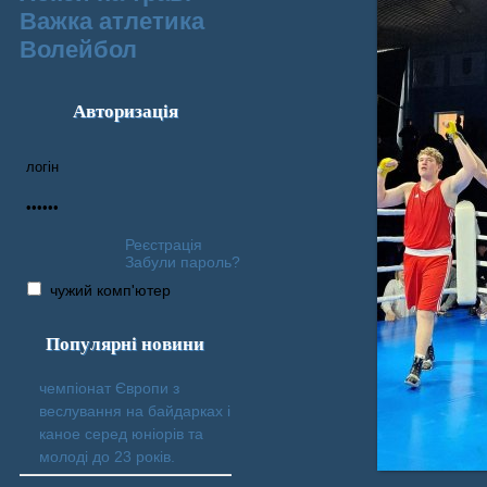
Важка атлетика
Волейбол
Авторизація
Реєстрація
Забули пароль?
чужий комп'ютер
Популярні новини
чемпіонат Європи з
веслування на байдарках і
каное серед юніорів та
молоді до 23 років.