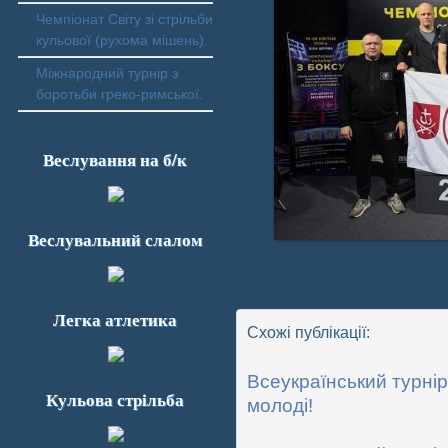
Чемпіонат Світу зі стрільби
кульової (рухома мішень).
Міжнародний турнір з
боротьби греко-римської.
Веслування на б/к
Веслувальний слалом
Легка атлетика
Схожі публікації:
Всеукраїнський турнір
Кульова стрільба
молоді!