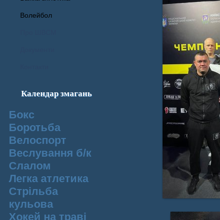
Волейбол
Про ШВСМ
Документи
Контакти
Календар змагань
Бокс
Боротьба
Велоспорт
Веслування б/к
Cлалом
Легка атлетика
Стрільба
кульова
Хокей на траві