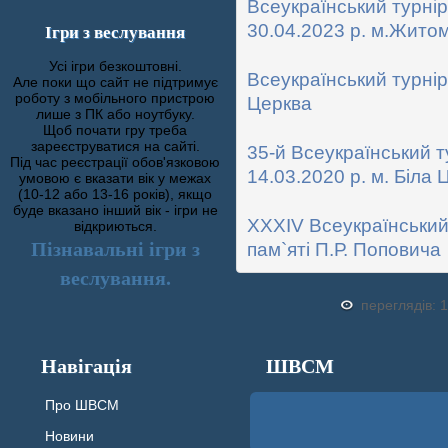
Всеукраїнський турнір
Ігри з веслування
30.04.2023 р. м.Жито
Усі ігри безкоштовні.
Всеукраїнський турнір 
Але поки що сайт не підтримує
роботу з мобільного пристрою
Церква
лише з ПК або ноутбуку.
Щоб почати гру треба
зареєструватися на сайті.
35-й Всеукраїнський т
Під час реєстрації обов'язковою
14.03.2020 р. м. Біла 
умовою є вказати вік у межах
(10-12 або 13-16 років), якщо
буде вказано інший вік - ігри не
XXXIV Всеукраїнський 
відкриються.
Пізнавальні ігри з
пам`яті П.Р. Поповича
веслування.
переглядів: 
Навігація
ШВСМ
Про ШВСМ
Новини