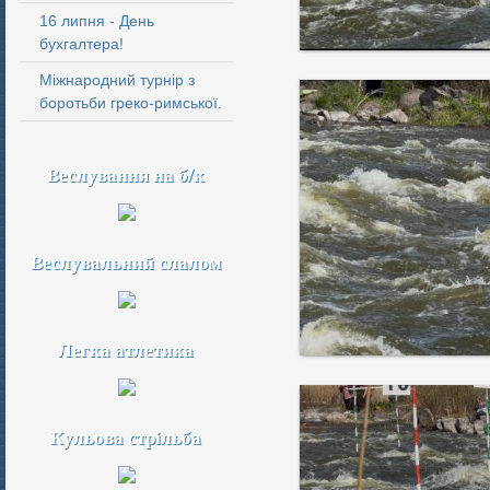
16 липня - День
бухгалтера!
Міжнародний турнір з
боротьби греко-римської.
Веслування на б/к
Веслувальний слалом
Легка атлетика
Кульова стрільба