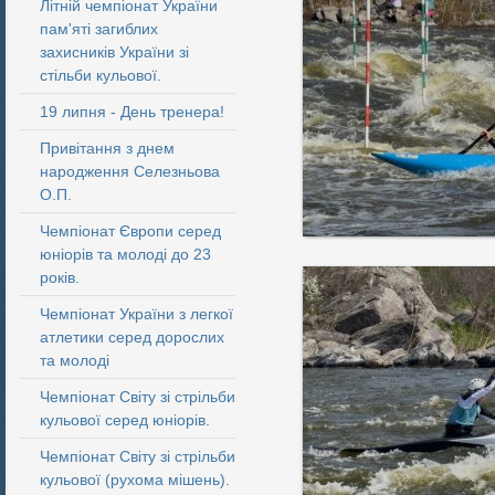
Літній чемпіонат України
пам'яті загиблих
захисників України зі
стільби кульової.
19 липня - День тренера!
Привітання з днем
народження Селезньова
О.П.
Чемпіонат Європи серед
юніорів та молоді до 23
років.
Чемпіонат України з легкої
атлетики серед дорослих
та молоді
Чемпіонат Світу зі стрільби
кульової серед юніорів.
Чемпіонат Світу зі стрільби
кульової (рухома мішень).