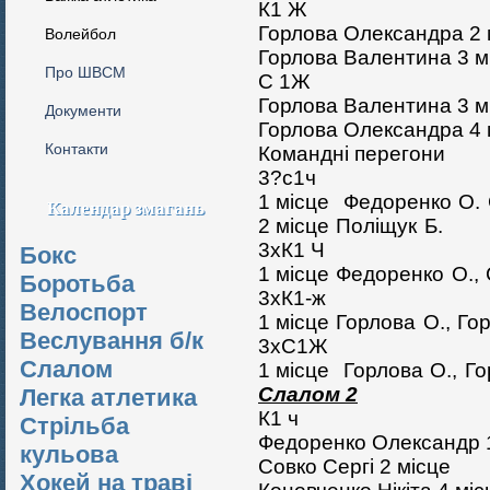
К1 Ж
Горлова Олександра 2
Волейбол
Горлова Валентина 3
м
Про ШВСМ
С 1Ж
Горлова Валентина 3
м
Документи
Горлова Олександра 4
Контакти
Командні перегони
3?с1ч
1
місце
Федоренко О. С
Календар змагань
2
місце
Поліщук Б.
3хК1 Ч
Бокс
1
місце
Федоренко О., С
Боротьба
3хК1-ж
Велоспорт
1
місце
Горлова О., Го
Веслування б/к
3хС1Ж
Cлалом
1
місце
Горлова О., Го
Слалом 2
Легка атлетика
К1 ч
Стрільба
Федоренко Олександр
кульова
Совко Сергі 2
місце
Хокей на траві