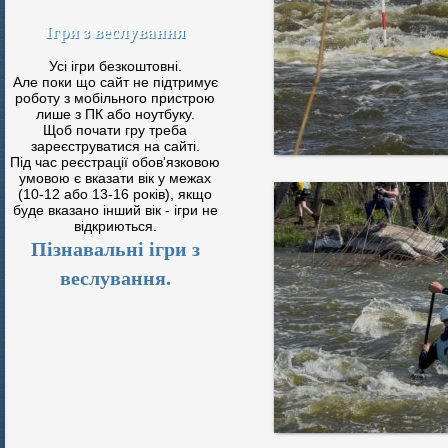
Ігри з веслування
Усі ігри безкоштовні.
Але поки що сайт не підтримує
роботу з мобільного пристрою
лише з ПК або ноутбуку.
Щоб почати гру треба
зареєструватися на сайті.
Під час реєстрації обов'язковою
умовою є вказати вік у межах
(10-12 або 13-16 років), якщо
буде вказано інший вік - ігри не
відкриються.
Пізнавальні ігри з
веслування.