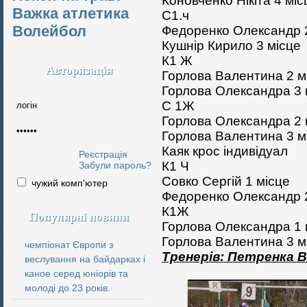
Коновченко Нікіта 4
міс
Важка атлетика
С1.ч
Волейбол
Фeдоренко Олександр
Кушнір Кирило 3
місце
К1 Ж
Авторизація
Горлова Валентина 2
м
Горлова Олександра 3
С 1Ж
Горлова Олександра 2
Горлова Валентина 3
м
Каяк крос індивідуал
Реєстрація
К1 Ч
Забули пароль?
Совко Сергій 1
місце
чужий комп'ютер
Федоренко Олександр
К1Ж
Популярні новини
Горлова Олександра 1
Горлова Валентина 3
м
чемпіонат Європи з
Тренерів: Петренка В
веслування на байдарках і
каное серед юніорів та
молоді до 23 років.