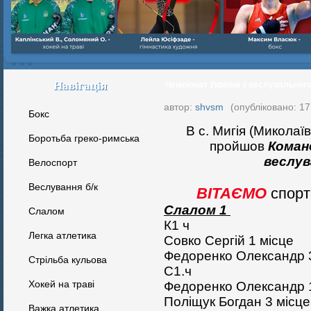
Навігація
Чемпіонат України з веслувальног
автор:
shvsm
(опубліковано: 17 
Бокс
В с. Мигія (Миколаїв
Боротьба греко-римська
пройшов
Коман
веслув
Велоспорт
Веслування б/к
ВІТАЄМО
спорт
Слалом 1
Cлалом
К1 ч
Легка атлетика
Совко Сергій 1 місце
Федоренко Олександр 
Стрільба кульова
С1.ч
Хокей на траві
Фeдоренко Олександр
Поліщук Богдан 3
місце
Важка атлетика