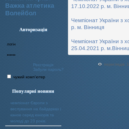
Важка атлетика
17.10.2022 р. м. Вінни
Волейбол
Чемпіонат України з хо
р. м. Вінниця
Авторизація
Чемпіонат України з хо
25.04.2021 р. м.Вінни
переглядів: 
Реєстрація
Забули пароль?
чужий комп'ютер
Популярні новини
чемпіонат Європи з
веслування на байдарках і
каное серед юніорів та
молоді до 23 років.