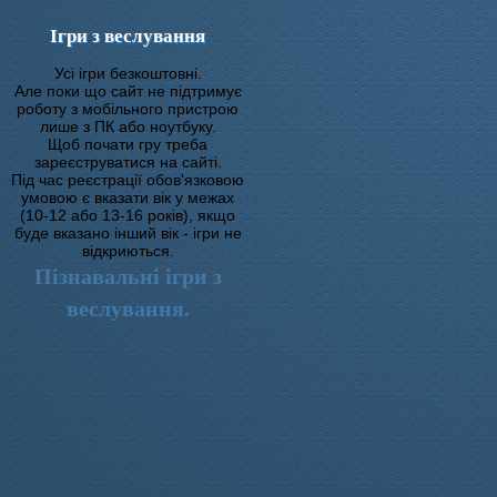
Ігри з веслування
Усі ігри безкоштовні.
Але поки що сайт не підтримує
роботу з мобільного пристрою
лише з ПК або ноутбуку.
Щоб почати гру треба
зареєструватися на сайті.
Під час реєстрації обов'язковою
умовою є вказати вік у межах
(10-12 або 13-16 років), якщо
буде вказано інший вік - ігри не
відкриються.
Пізнавальні ігри з
веслування.