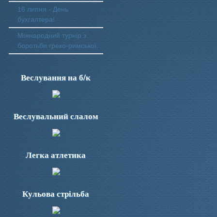
16 липня - День
бухгалтера!
Міжнародний турнір з
боротьби греко-римської.
Веслування на б/к
Веслувальний слалом
Легка атлетика
Кульова стрільба