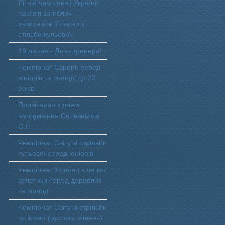
Літній чемпіонат України
пам'яті загиблих
захисників України зі
стільби кульової.
19 липня - День тренера!
Чемпіонат Європи серед
юніорів та молоді до 23
років.
Привітання з днем
народження Селезньова
О.П.
Чемпіонат Світу зі стрільби
кульової серед юніорів.
Чемпіонат України з легкої
атлетики серед дорослих
та молоді
Чемпіонат Світу зі стрільби
кульової (рухома мішень).