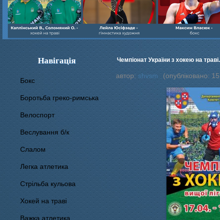
Навігація
Чемпіонат України з хокею на траві.
автор:
shvsm
(опубліковано: 15 
Бокс
Боротьба греко-римська
Велоспорт
Веслування б/к
Cлалом
Легка атлетика
Стрільба кульова
Хокей на траві
Важка атлетика