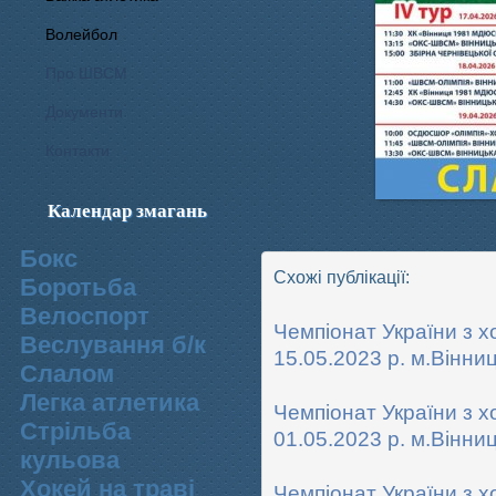
Волейбол
Про ШВСМ
Документи
Контакти
Календар змагань
Бокс
Схожі публікації:
Боротьба
Велоспорт
Чемпіонат України з хо
Веслування б/к
15.05.2023 р. м.Вінни
Cлалом
Легка атлетика
Чемпіонат України з хо
Стрільба
01.05.2023 р. м.Вінни
кульова
Хокей на траві
Чемпіонат України з хок