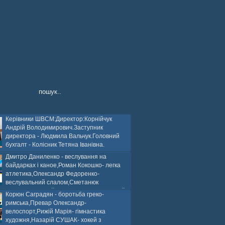
Керівники ШВСМ:Директор:Корнійчук
Андрій Володимирович.Заступник
директора - Людмила Вальчук.Головний
бухгалт - Колісник Тетяна Іванівна.
Дмитро Даниленко - веслування на
байдарках і каное,Роман Кокошко- легка
атлетика,Олександр Федоренко-
веслувальний слалом,Сметанюк
оспорт,Каплінський Володимир, Соломяний
Корюн Саградян - боротьба греко-
ей на траві,Лейла Юсіфзаде- гімнастика
римська,Превар Олександр-
Власюк- бокс,Нікіта БЕЛІК- хокей з шайбою.
велоспорт,Рижій Марія- гімнастика
художня,Назарій СУШАК- хокей з