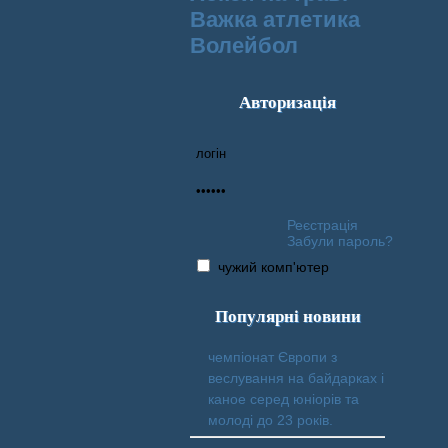
Важка атлетика
Волейбол
Авторизація
Реєстрація
Забули пароль?
чужий комп'ютер
Популярні новини
чемпіонат Європи з
веслування на байдарках і
каное серед юніорів та
молоді до 23 років.