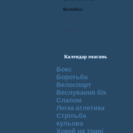
Волейбол
Про ШВСМ
Документи
Контакти
Календар змагань
Бокс
Боротьба
Велоспорт
Веслування б/к
Cлалом
Легка атлетика
Стрільба
кульова
Хокей на траві