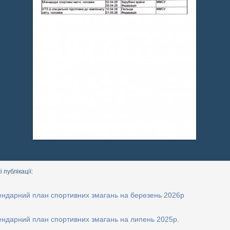
 публікації:
ендарний план спортивних змагань на березень 2026р
ендарний план спортивних змагань на липень 2025р.