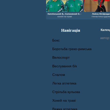
Навігація
Кален
автор
Бокс
Боротьба греко-римська
Велоспорт
Веслування б/к
Cлалом
Легка атлетика
Стрільба кульова
Хокей на траві
Важка атлетика