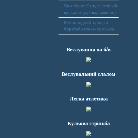
Чемпіонат Світу зі стрільби
кульової (рухома мішень).
Міжнародний турнір з
боротьби греко-римської.
Веслування на б/к
Веслувальний слалом
Легка атлетика
Кульова стрільба