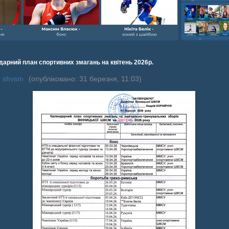
шайбою,Ігор Бич
Колісник- важка
веслвальний сл
на байдарках і 
кульова,Селезнь
каное,Максим Че
дарний план спортивних змагань на квітень 2026р.
:
shvsm
(опубліковано: 31 березня, 11:03)