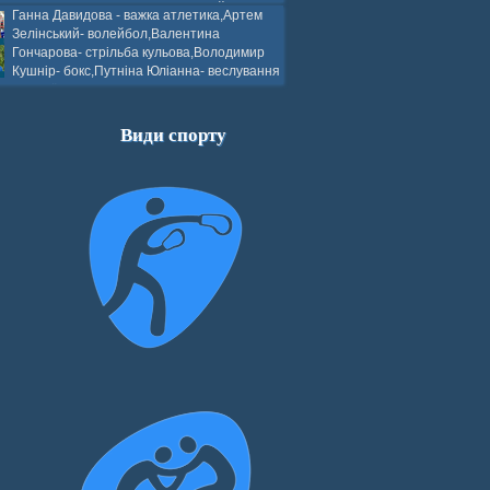
ков- боротьба греко-римська,Сергій
Ганна Давидова - важка атлетика,Артем
 атлетика,Вікторія Добротворська-
Зелінський- волейбол,Валентина
алом,Валерія Якушева - волейбол.
Гончарова- стрільба кульова,Володимир
Кушнір- бокс,Путніна Юліанна- веслування
каное,Моїсеєнко Марія- стрільба
ов Г. веслування на байдарках і
кін- бокс.
Види спорту