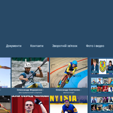
Документи
Контакти
Зворотній зв'язок
Фото і видео
Олександр- вел
Олександр- хок
художня,Максим 