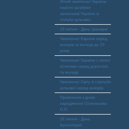
Літній чемпіонат України
пам'яті загиблих
захисників України зі
стільби кульової.
19 липня - День тренера!
Чемпіонат Європи серед
юніорів та молоді до 23
років.
Чемпіонат України з легкої
атлетики серед дорослих
та молоді
Чемпіонат Світу зі стрільби
кульової серед юніорів.
Привітання з днем
народження Селезньова
О.П.
16 липня - День
бухгалтера!