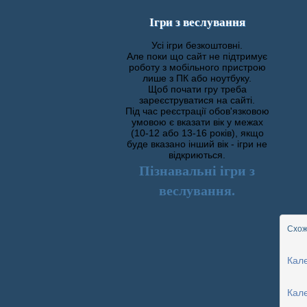
Ігри з веслування
Усі ігри безкоштовні.
Але поки що сайт не підтримує
роботу з мобільного пристрою
лише з ПК або ноутбуку.
Щоб почати гру треба
зареєструватися на сайті.
Під час реєстрації обов'язковою
умовою є вказати вік у межах
(10-12 або 13-16 років), якщо
буде вказано інший вік - ігри не
відкриються.
Пізнавальні ігри з
веслування.
Схожі
Кал
Кал