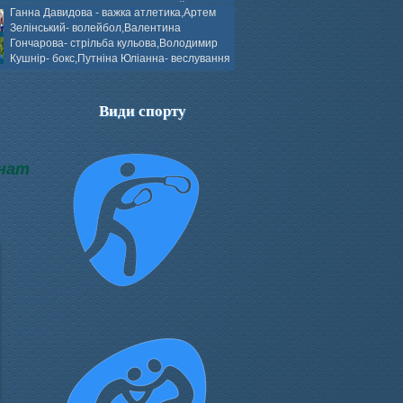
ков- боротьба греко-римська,Сергій
Ганна Давидова - важка атлетика,Артем
 атлетика,Вікторія Добротворська-
Зелінський- волейбол,Валентина
алом,Валерія Якушева - волейбол.
Гончарова- стрільба кульова,Володимир
Кушнір- бокс,Путніна Юліанна- веслування
каное,Моїсеєнко Марія- стрільба
ов Г. веслування на байдарках і
кін- бокс.
Види спорту
онат