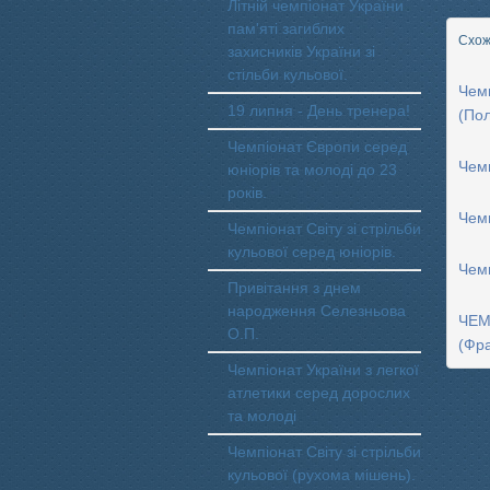
Літній чемпіонат України
пам'яті загиблих
Схожі
захисників України зі
стільби кульової.
Чемп
19 липня - День тренера!
(По
Чемпіонат Європи серед
Чемп
юніорів та молоді до 23
років.
Чемп
Чемпіонат Світу зі стрільби
кульової серед юніорів.
Чемп
Привітання з днем
народження Селезньова
ЧЕМ
О.П.
(Фра
Чемпіонат України з легкої
атлетики серед дорослих
та молоді
Чемпіонат Світу зі стрільби
кульової (рухома мішень).