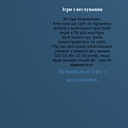
Ігри з веслування
Усі ігри безкоштовні.
Але поки що сайт не підтримує
роботу з мобільного пристрою
лише з ПК або ноутбуку.
Щоб почати гру треба
зареєструватися на сайті.
Під час реєстрації обов'язковою
умовою є вказати вік у межах
(10-12 або 13-16 років), якщо
буде вказано інший вік - ігри не
відкриються.
Пізнавальні ігри з
веслування.