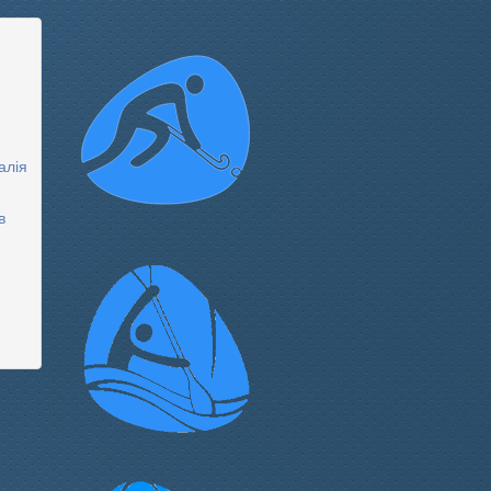
алія
в