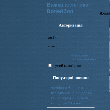
Важка атлетика
Волейбол
Кушні
Авторизація
Реєстрація
Забули пароль?
чужий комп'ютер
Популярні новини
чемпіонат Європи з
веслування на байдарках і
каное серед юніорів та
молоді до 23 років.