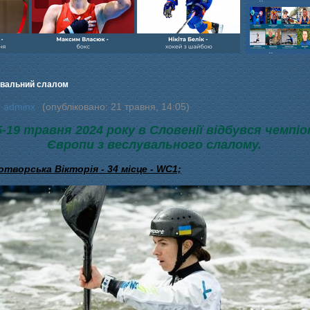
шайбою,Ігор Бич
Колісник- важка
веслвальний сл
на байдарках і 
кульова,Селезнь
каное,Максим Че
вальний слалом
:
adminx
(опубліковано: 21 травня, 14:05)
5-19 травня 2024 року в Словенії відбувся чемпі
Європи з веслувального слалому.
творська Вікторія - 34 місце - WC1;