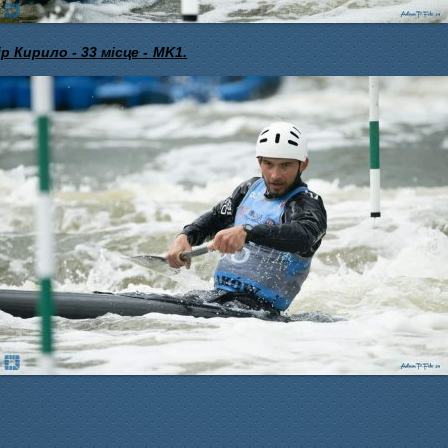
р Кирило - 33 місце
- MK1.