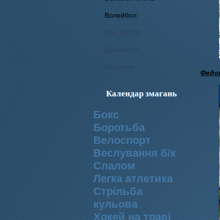
Волейбол
Про ШВСМ
Документи
Контакти
Федор
Календар змагань
Бокс
Боротьба
Велоспорт
Веслування б/к
Cлалом
Легка атлетика
Стрільба
кульова
Хокей на траві