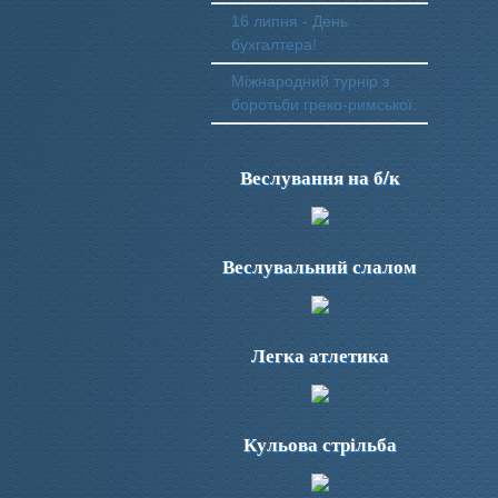
16 липня - День
бухгалтера!
Міжнародний турнір з
боротьби греко-римської.
Веслування на б/к
Веслувальний слалом
Легка атлетика
Кульова стрільба