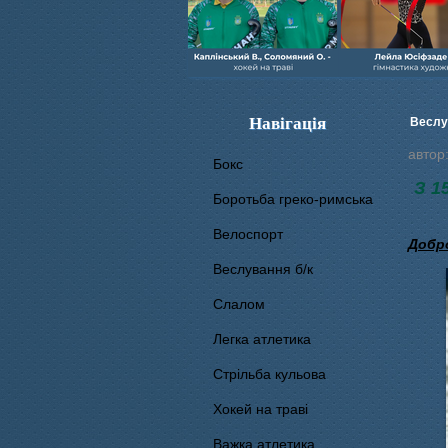
Навігація
Веслу
автор
Бокс
З 1
Боротьба греко-римська
Велоспорт
Добро
Веслування б/к
Cлалом
Легка атлетика
Стрільба кульова
Хокей на траві
Важка атлетика