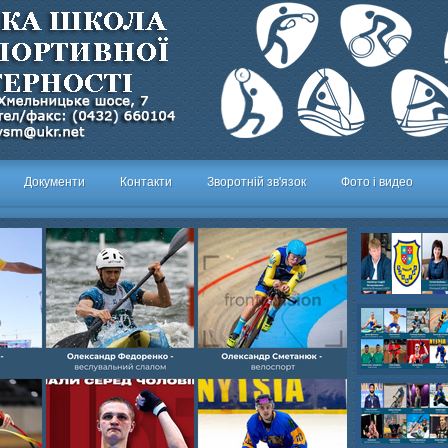
Документи
Контакти
Зворотній зв'язок
Фото і видео
Олександр- вел
Олександр- хок
художня,Максим 