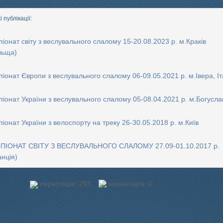
 публікації:
іонат світу з веслувального слалому 15-20.08.2023 р. м.Краків
льща)
іонат Європи з веслувального слалому 06-09.05.2021 р. м.Івера, Іт
іонат України з веслувального слалому 05-08.04.2021 р. м.Богусла
іонат України з велоспорту на треку 26-30.05.2018 р. м.Київ
ПІОНАТ СВІТУ З ВЕСЛУВАЛЬНОГО СЛАЛОМУ 27.09-01.10.2017 р.
нція)
переглядів: 293
коментарів: 0