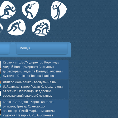
Керівники ШВСМ:Директор:Корнійчук
Андрій Володимирович.Заступник
директора - Людмила Вальчук.Головний
бухгалт - Колісник Тетяна Іванівна.
Дмитро Даниленко - веслування на
байдарках і каное,Роман Кокошко- легка
атлетика,Олександр Федоренко-
веслувальний слалом,Сметанюк
оспорт,Каплінський Володимир, Соломяний
Корюн Саградян - боротьба греко-
ей на траві,Лейла Юсіфзаде- гімнастика
римська,Превар Олександр-
Власюк- бокс,Нікіта БЕЛІК- хокей з шайбою.
велоспорт,Рижій Марія- гімнастика
художня,Назарій СУШАК- хокей з