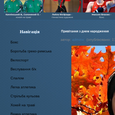
Навігація
Привітання з днем народження
автор:
adminx
(опубліковано: 17
Бокс
Боротьба греко-римська
Велоспорт
Веслування б/к
Cлалом
Легка атлетика
Стрільба кульова
Хокей на траві
Важка атлетика