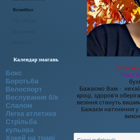
Волейбол
Про ШВСМ
Документи
Контакти
Календар змагань
Вітаємо 
Бокс
Таїсу 
Боротьба
бух
Велоспорт
Бажаємо Вам - нехай
кроці, здоров'я оберіг
Веслування б/к
везіння стануть вашим
Cлалом
Бажаєм натхнення
у
Легка атлетика
викон
Стрільба
кульова
Хокей на траві