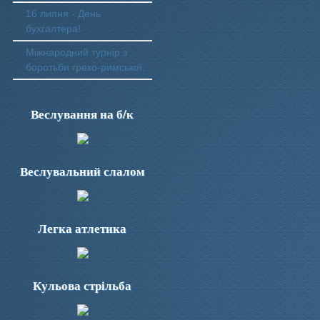
16 липня - День
бухгалтера!
Міжнародний турнір з
боротьби греко-римської.
Веслування на б/к
Веслувальний слалом
Легка атлетика
Кульова стрільба