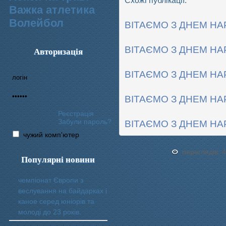
Схожі публікації:
Важка атлетика
Волейбол
ВІТАЄМО З ДНЕМ НА
ВІТАЄМО З ДНЕМ НА
Авторизація
ВІТАЄМО З ДНЕМ НА
ВІТАЄМО З ДНЕМ НА
Реєстрація
Забули пароль?
ВІТАЄМО З ДНЕМ НА
чужий комп'ютер
переглядів: 
Популярні новини
чемпіонат Європи з
веслування на байдарках і
каное серед юніорів та
молоді до 23 років.