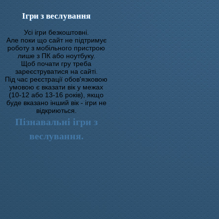
Ігри з веслування
Усі ігри безкоштовні.
Але поки що сайт не підтримує
роботу з мобільного пристрою
лише з ПК або ноутбуку.
Щоб почати гру треба
зареєструватися на сайті.
Під час реєстрації обов'язковою
умовою є вказати вік у межах
(10-12 або 13-16 років), якщо
буде вказано інший вік - ігри не
відкриються.
Пізнавальні ігри з
веслування.