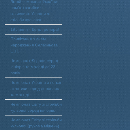
Літній чемпіонат України
пам'яті загиблих
захисників України зі
стільби кульової.
19 липня - День тренера!
Привітання з днем
народження Селезньова
О.П.
Чемпіонат Європи серед
юніорів та молоді до 23
років.
Чемпіонат України з легкої
атлетики серед дорослих
та молоді
Чемпіонат Світу зі стрільби
кульової серед юніорів.
Чемпіонат Світу зі стрільби
кульової (рухома мішень).