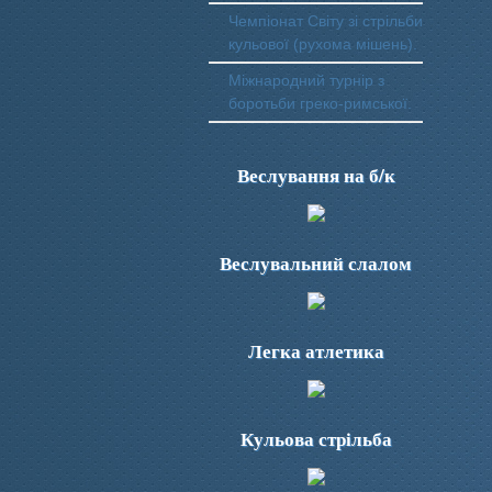
Чемпіонат Світу зі стрільби
кульової (рухома мішень).
Міжнародний турнір з
боротьби греко-римської.
Веслування на б/к
Веслувальний слалом
Легка атлетика
Кульова стрільба