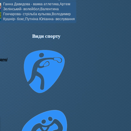
ков- боротьба греко-римська,Сергій
Ганна Давидова - важка атлетика,Артем
 атлетика,Вікторія Добротворська-
Зелінський- волейбол,Валентина
алом,Валерія Якушева - волейбол.
Гончарова- стрільба кульова,Володимир
Кушнір- бокс,Путніна Юліанна- веслування
каное,Моїсеєнко Марія- стрільба
ов Г. веслування на байдарках і
кін- бокс.
Види спорту
яті