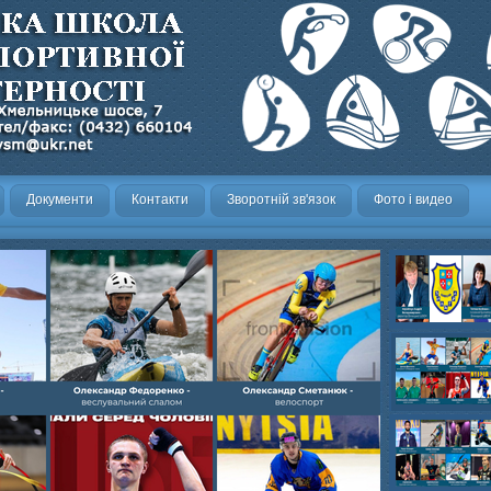
Документи
Контакти
Зворотній зв'язок
Фото і видео
Олександр- вел
Олександр- хок
художня,Максим 