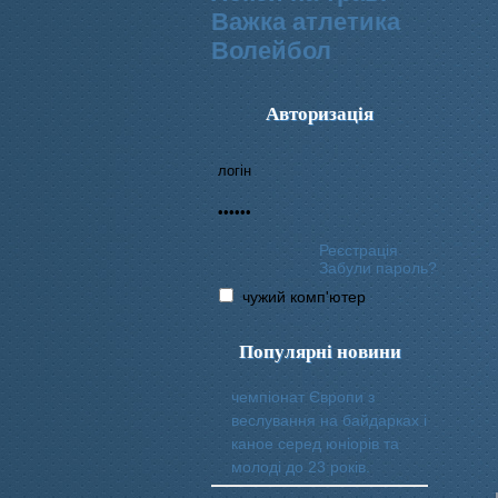
Важка атлетика
Волейбол
Авторизація
Реєстрація
Забули пароль?
чужий комп'ютер
Популярні новини
чемпіонат Європи з
веслування на байдарках і
каное серед юніорів та
молоді до 23 років.