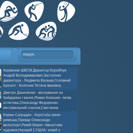
Керівники ШВСМ:Директор:Корнійчук
Андрій Володимирович.Заступник
директора - Людмила Вальчук.Головний
бухгалт - Колісник Тетяна Іванівна.
Дмитро Даниленко - веслування на
байдарках і каное,Роман Кокошко- легка
атлетика,Олександр Федоренко-
веслувальний слалом,Сметанюк
оспорт,Каплінський Володимир, Соломяний
Корюн Саградян - боротьба греко-
ей на траві,Лейла Юсіфзаде- гімнастика
римська,Превар Олександр-
Власюк- бокс,Нікіта БЕЛІК- хокей з шайбою.
велоспорт,Рижій Марія- гімнастика
художня,Назарій СУШАК- хокей з