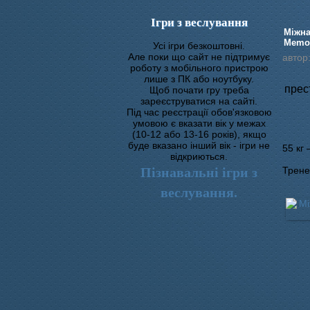
Ігри з веслування
Міжна
Memor
Усі ігри безкоштовні.
Але поки що сайт не підтримує
автор
роботу з мобільного пристрою
лише з ПК або ноутбуку.
пре
Щоб почати гру треба
зареєструватися на сайті.
Під час реєстрації обов'язковою
умовою є вказати вік у межах
(10-12 або 13-16 років), якщо
буде вказано інший вік - ігри не
55 кг
відкриються.
Пізнавальні ігри з
Трене
веслування.