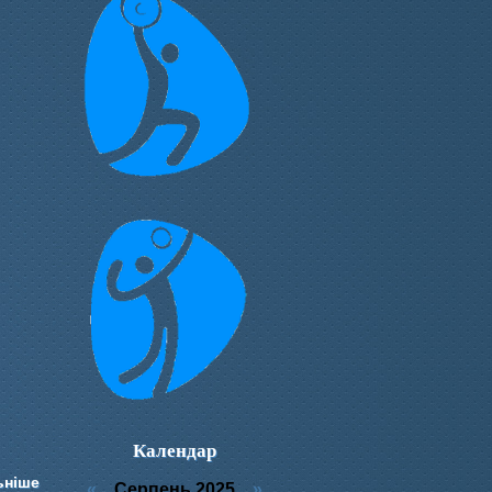
Календар
ьніше
«
Серпень 2025
»