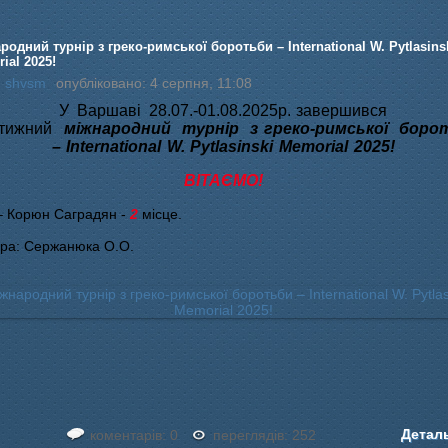
родний турнір з греко-римської боротьби – International W. Pytlasins
ial 2025!
:
shvsm
опубліковано: 4 серпня, 11:08
У Варшаві
28.07.-01.08.2025р.
завершився
стижний
міжнародний турнір з греко-римської боро
– International W. Pytlasinski Memorial 2025!
ВІТАЄМО!
 – Корюн Саградян -
2
місце.
ра: Сержанюка О.О.
Детал
коментарів: 0
переглядів: 252