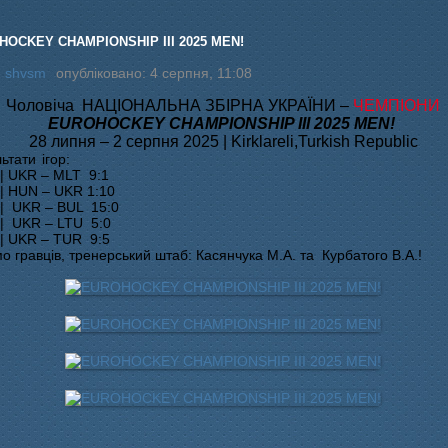
HOCKEY CHAMPIONSHIP III 2025 MEN!
:
shvsm
опубліковано: 4 серпня, 11:08
Чоловіча
НАЦІОНАЛЬНА ЗБІРНА УКРАЇНИ –
ЧЕМПІОНИ
EUROHOCKEY CHAMPIONSHIP III 2025 MEN!
28 липня – 2 серпня 2025 | Kirklareli,Turkish Republic
льтати
ігор
:
|
UKR – MLT
9:1
 |
HUN – UKR
1:10
 |
UKR – BUL
15:0
 |
UKR – LTU
5:0
 | UKR – TUR 9:5
мо гравців, тренерський штаб: Касянчука М.А. та Курбатого В.А.!