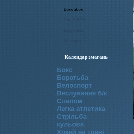
Волейбол
Про ШВСМ
Документи
Контакти
Календар змагань
Бокс
Боротьба
Велоспорт
Веслування б/к
Cлалом
Легка атлетика
Стрільба
кульова
Хокей на траві