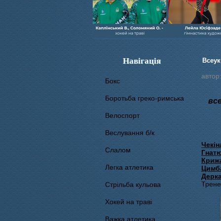
Навігація
Всеук
автор
Бокс
Боротьба греко-римська
все
Велоспорт
Веслування б/к
Чекін
Cлалом
Гнатю
Криж
Легка атлетика
Цимб
Дерк
Трене
Стрільба кульова
Хокей на траві
Важка атлетика