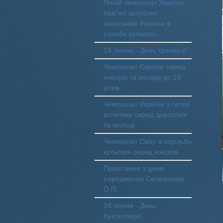
Літній чемпіонат України
пам'яті загиблих
захисників України зі
стільби кульової.
19 липня - День тренера!
Чемпіонат Європи серед
юніорів та молоді до 23
років.
Чемпіонат України з легкої
атлетики серед дорослих
та молоді
Чемпіонат Світу зі стрільби
кульової серед юніорів.
Привітання з днем
народження Селезньова
О.П.
16 липня - День
бухгалтера!