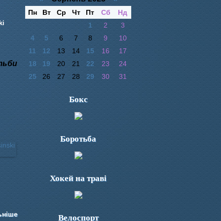
Пн
Вт
Ср
Чт
Пт
Сб
Нд
ki
1
2
3
4
5
6
7
8
9
10
11
12
13
14
15
16
17
тьби
18
19
20
21
22
23
24
25
26
27
28
29
30
31
Бокс
Боротьба
Хокей на траві
ьніше
Велоспорт