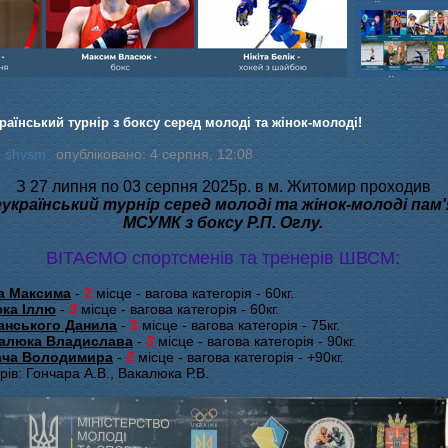
шайбою,Ігор Бич
Колісник- важка
веслвальний сл
на байдарках і 
кульова,Селезнь
каное,Максим Че
раїнський турнір з боксу серед молоді та жінок-молоді!
:
shvsm
опубліковано: 4 серпня, 12:08
З 27 липня по 03 серпня 2025р. в м. Житомир проходив
український турнір серед молоді та жінок-молоді пам'
МСУМК з боксу Р.П. Оглу.
ВІТАЄМО спортсменів та тренерів ШВСМ:
а Максима
-
2
місце - вагова категорія - 60кг.
ка Іллю
-
3
місце - вагова категорія - 60кг.
анського Данила
-
3
місце - вагова категорія - 75кг.
алюка Владислава
-
3
місце - вагова категорія - 90кг.
ача Володимира
-
2
місце - вагова категорія - +90кг.
рів: Гончара А.В., Вакалюка Р.В.