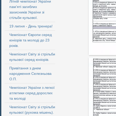
Літній чемпіонат України
пам'яті загиблих
захисників України зі
стільби кульової.
19 липня - День тренера!
Чемпіонат Європи серед
юніорів та молоді до 23
років.
Чемпіонат Світу зі стрільби
кульової серед юніорів.
Привітання з днем
народження Селезньова
О.П.
Чемпіонат України з легкої
атлетики серед дорослих
та молоді
Чемпіонат Світу зі стрільби
кульової (рухома мішень).