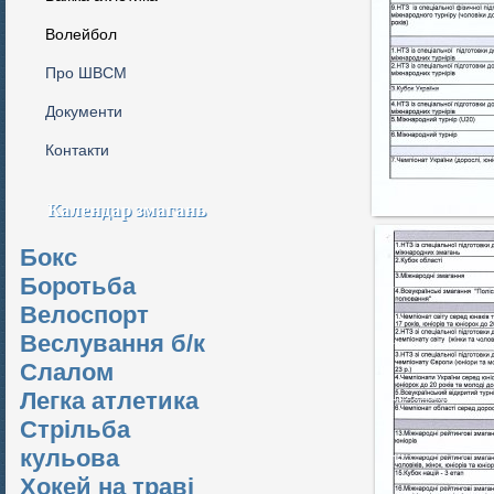
Волейбол
Про ШВСМ
Документи
Контакти
Календар змагань
Бокс
Боротьба
Велоспорт
Веслування б/к
Cлалом
Легка атлетика
Стрільба
кульова
Хокей на траві