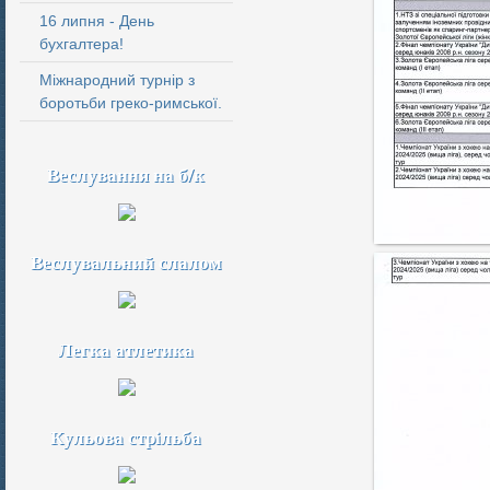
16 липня - День
бухгалтера!
Міжнародний турнір з
боротьби греко-римської.
Веслування на б/к
Веслувальний слалом
Легка атлетика
Кульова стрільба