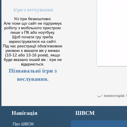
Ігри з веслування
Усі ігри безкоштовні.
Але поки що сайт не підтримує
роботу з мобільного пристрою
лише з ПК або ноутбуку.
Щоб почати гру треба
зареєструватися на сайті.
Під час реєстрації обов'язковою
умовою є вказати вік у межах
(10-12 або 13-16 років), якщо
буде вказано інший вік - ігри не
відкриються.
Пізнавальні ігри з
веслування.
коментарів: 
Навігація
ШВСМ
Про ШВСМ