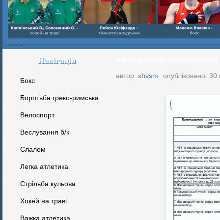
Навігація
КАЛЕНДАРНИЙ ПЛАН ШВСМ НА Т
автор:
shvsm
опубліковано: 30 
Бокс
Боротьба греко-римська
Велоспорт
Веслування б/к
Cлалом
Легка атлетика
Стрільба кульова
Хокей на траві
Важка атлетика