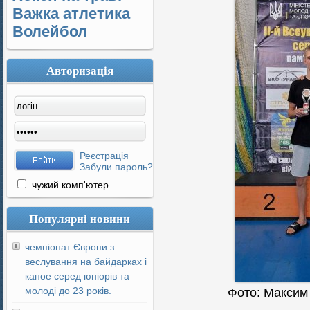
Важка атлетика
Волейбол
Авторизація
Реєстрація
Забули пароль?
чужий комп'ютер
Популярні новини
чемпіонат Європи з
веслування на байдарках і
каное серед юніорів та
молоді до 23 років.
Фото: Максим