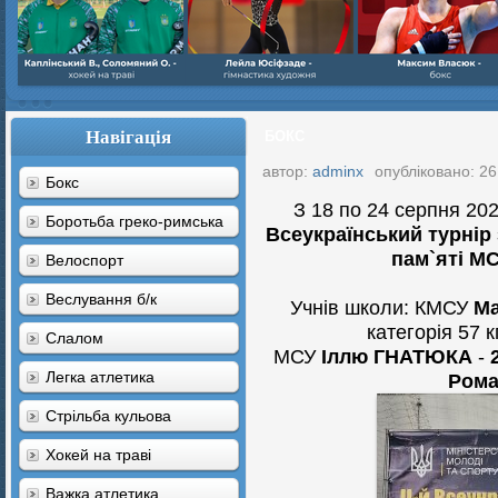
Навігація
БОКС
автор:
adminx
опубліковано: 26
Бокс
З 18 по 24 серпня 20
Боротьба греко-римська
Всеукраїнський турнір
пам`яті МС
Велоспорт
Веслування б/к
Учнів школи: КМСУ
М
категорія 57 к
Cлалом
МСУ
Іллю ГНАТЮКА
-
Легка атлетика
Ром
Стрільба кульова
Хокей на траві
Важка атлетика