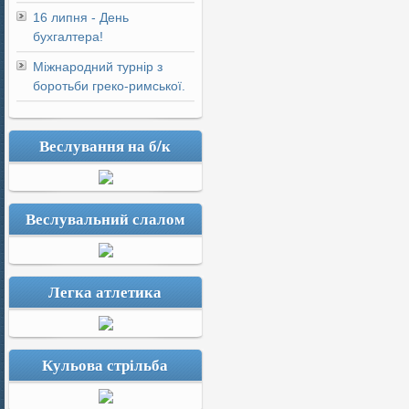
16 липня - День
бухгалтера!
Міжнародний турнір з
боротьби греко-римської.
Веслування на б/к
Веслувальний слалом
Легка атлетика
Кульова стрільба