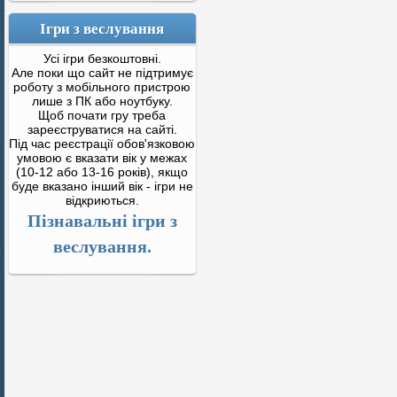
Ігри з веслування
Усі ігри безкоштовні.
Але поки що сайт не підтримує
роботу з мобільного пристрою
лише з ПК або ноутбуку.
Щоб почати гру треба
зареєструватися на сайті.
Під час реєстрації обов'язковою
умовою є вказати вік у межах
(10-12 або 13-16 років), якщо
буде вказано інший вік - ігри не
відкриються.
Пізнавальні ігри з
веслування.