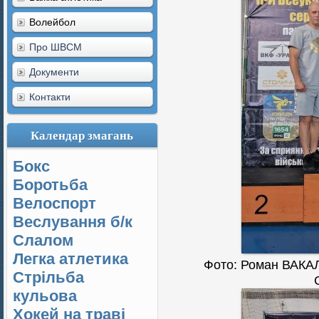
Волейбол
Про ШВСМ
Документи
Контакти
Календар змагань
Бокс
Боротьба
Велоспорт
Веслування б/к
Cлалом
Легка атлетика
Фото: Роман ВАКА
Стрільба
кульова
Хокей на траві