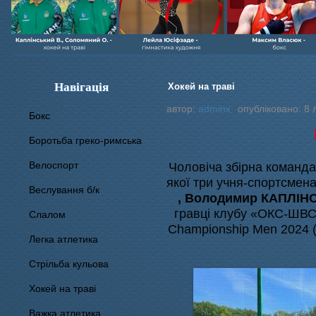
Навігація
Хокей на траві
автор:
adminx
опубліковано: 8 
Бокс
Боротьба греко-римська
Велоспорт
Чоловіча збірна команда 
якої три учня-спортсмен
Веслування б/к
,
Володимир КАПЛІН
гравці клубу «ОКС-ШВ
Cлалом
Championship Men 2024 (
Легка атлетика
Стрільба кульова
Хокей на траві
Важка атлетика