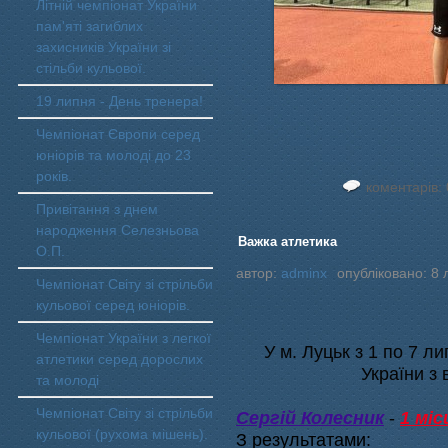
Літній чемпіонат України
пам'яті загиблих
захисників України зі
стільби кульової.
19 липня - День тренера!
Чемпіонат Європи серед
юніорів та молоді до 23
років.
коментарів: 
Привітання з днем
народження Селезньова
Важка атлетика
О.П.
автор:
adminx
опубліковано: 8 
Чемпіонат Світу зі стрільби
кульової серед юніорів.
Чемпіонат України з легкої
У м. Луцьк з 1 по 7 л
атлетики серед дорослих
України з 
та молоді
Чемпіонат Світу зі стрільби
Сергій Колесник
-
1 міс
кульової (рухома мішень).
З результатами: