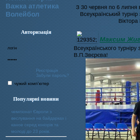
Важка атлетика
З 30 червня по 6 липня
Волейбол
Всеукраїнський турнір 
Віктора
Авторизація
Максим Жи
Всеукраїнського турніру з
В.П.Звєрєва!
Реєстрація
Забули пароль?
чужий комп'ютер
Популярні новини
чемпіонат Європи з
веслування на байдарках і
каное серед юніорів та
молоді до 23 років.