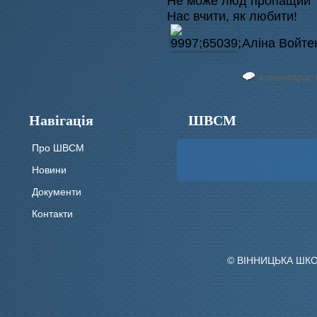
Не може люд пропащий
Нас вчити, як любити!
Аліна Войте
коментарів: 
Навігація
ШВСМ
Про ШВСМ
Новини
Документи
Контакти
© ВІННИЦЬКА ШК