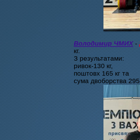
Володимир ЧМИХ
-
кг.
З результатами:
ривок-130 кг,
поштовх 165 кг та
сума двоборства 295 