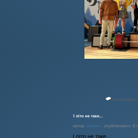
коментарів: 
І літо не таке...
автор:
adminx
опубліковано: 8 
І літо не таке...