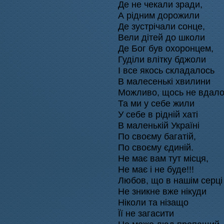
Де не чекали зради,
А рідним дорожили
Де зустрічали сонце,
Вели дітей до школи
Де Бог був охоронцем,
Гуділи влітку бджоли
І все якось складалось
В малесенькі хвилини
Можливо, щось не вдалос
Та ми у себе жили
У себе в рідній хаті
В маленькій Україні
По своєму багатій,
По своєму єдиній.
Не має вам тут місця,
Не має і не буде!!!
Любов, що в нашім серці
Не зникне вже нікуди
Ніколи та нізащо
Її не загасити