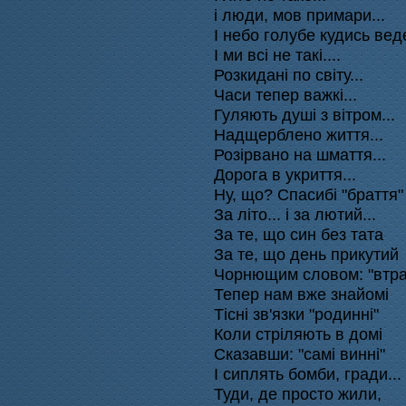
і люди, мов примари...
І небо голубе кудись веде
І ми всі не такі....
Розкидані по світу...
Часи
тепер важкі...
Гуляють душі з вітром...
Надщерблено життя...
Розірвано на шмаття...
Дорога в укриття...
Ну, що? Спасибі "браття"
За літо... і за лютий...
За те, що син без тата
За те, що день прикутий
Чорнющим словом: "втрат
Тепер нам вже знайомі
Тісні зв'язки "родинні"
Коли стріляють в домі
Сказавши: "самі винні"
І сиплять бомби, гради...
Туди, де просто жили,