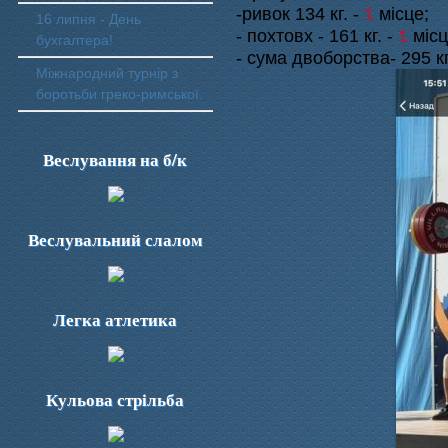
-ривок 134 кг. -
1
місце;
16 липня - День
- похтовх - 161 кг. -
1
місц
бухгалтера!
- сума двоборства- 295 кг
Міжнародний турнір з
боротьби греко-римської.
Веслування на б/к
Веслувальний слалом
Легка атлетика
Кульова стрільба