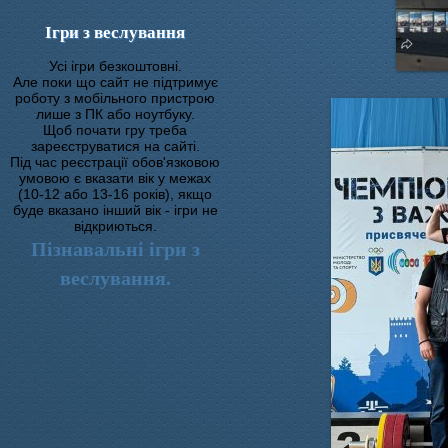
Ігри з веслування
Усі ігри безкоштовні.
Але поки що сайт не підтримує
роботу з мобільного пристрою
лише з ПК або ноутбуку.
Щоб почати гру треба
зареєструватися на сайті.
Під час реєстрації обов'язковою
умовою є вказати вік у межах
(10-12 або 13-16 років), якщо
буде вказано інший вік - ігри не
відкриються.
Пізнавальні ігри з
веслування.