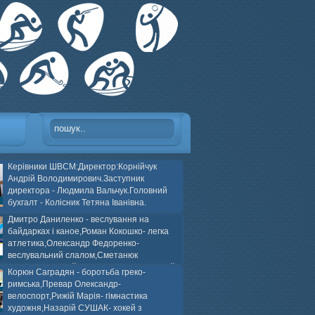
Керівники ШВСМ:Директор:Корнійчук
Андрій Володимирович.Заступник
директора - Людмила Вальчук.Головний
бухгалт - Колісник Тетяна Іванівна.
Дмитро Даниленко - веслування на
байдарках і каное,Роман Кокошко- легка
атлетика,Олександр Федоренко-
веслувальний слалом,Сметанюк
оспорт,Каплінський Володимир, Соломяний
Корюн Саградян - боротьба греко-
ей на траві,Лейла Юсіфзаде- гімнастика
римська,Превар Олександр-
Власюк- бокс,Нікіта БЕЛІК- хокей з шайбою.
велоспорт,Рижій Марія- гімнастика
художня,Назарій СУШАК- хокей з