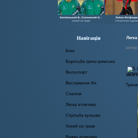
Навігація
Легка
автор
Бокс
Боротьба греко-римська
5 
Велоспорт
змага
Веслування б/к
Трене
Cлалом
Легка атлетика
Стрільба кульова
Хокей на траві
Важка атлетика