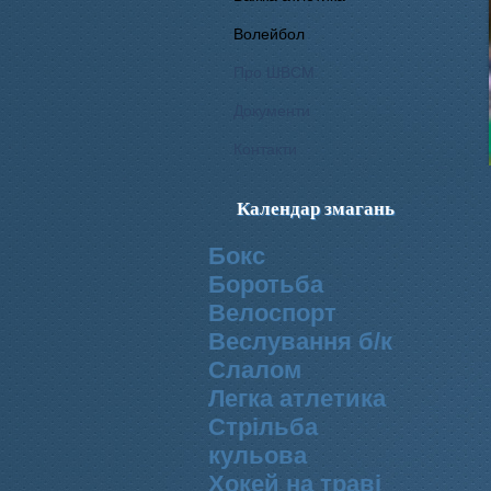
Волейбол
Про ШВСМ
Документи
Контакти
Календар змагань
Бокс
Боротьба
Велоспорт
Веслування б/к
Cлалом
Легка атлетика
Стрільба
кульова
Хокей на траві