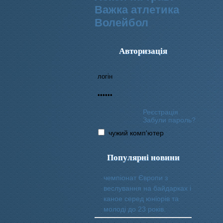
Важка атлетика
Волейбол
Авторизація
Реєстрація
Забули пароль?
чужий комп'ютер
Популярні новини
чемпіонат Європи з
веслування на байдарках і
каное серед юніорів та
молоді до 23 років.