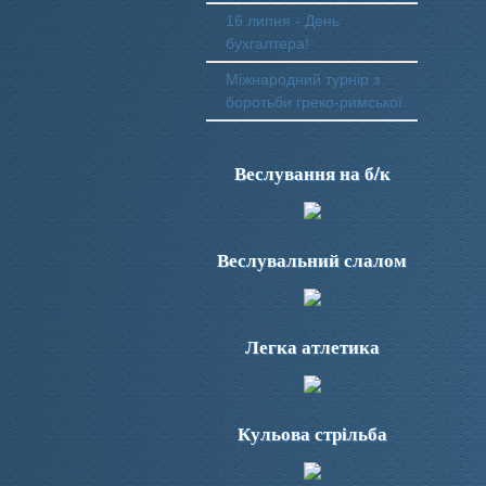
16 липня - День
бухгалтера!
Міжнародний турнір з
боротьби греко-римської.
Веслування на б/к
Веслувальний слалом
Легка атлетика
Кульова стрільба