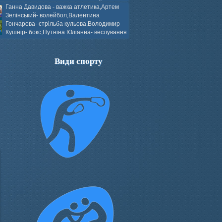
ков- боротьба греко-римська,Сергій
Ганна Давидова - важка атлетика,Артем
 атлетика,Вікторія Добротворська-
Зелінський- волейбол,Валентина
алом,Валерія Якушева - волейбол.
Гончарова- стрільба кульова,Володимир
Кушнір- бокс,Путніна Юліанна- веслування
каное,Моїсеєнко Марія- стрільба
ов Г. веслування на байдарках і
кін- бокс.
Види спорту