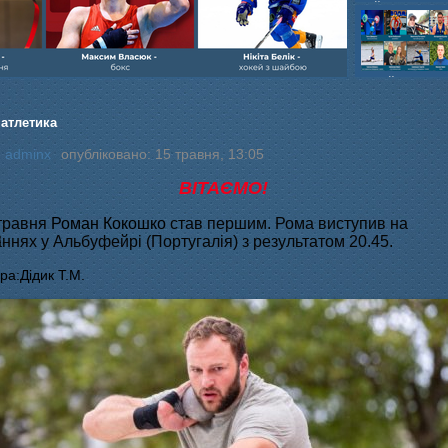
шайбою,Ігор Бич
Колісник- важка
веслвальний сл
на байдарках і 
кульова,Селезнь
каное,Максим Че
 атлетика
:
adminx
опубліковано: 15 травня, 13:05
ВІТАЄМО!
травня
Роман Кокошко
став першим.
Рома виступив на
ннях у Альбуфейрі (Португалія) з результатом 20.45.
ра:Дідик Т.М.