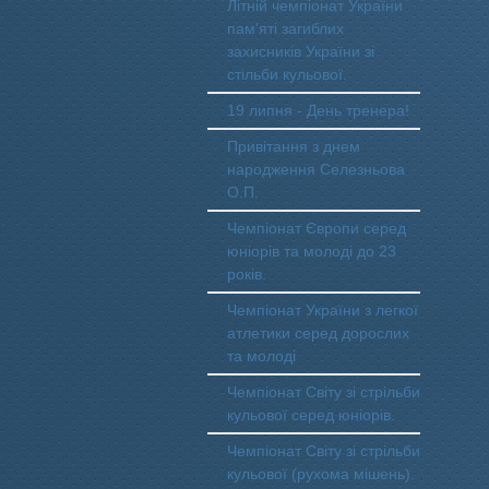
Літній чемпіонат України
пам'яті загиблих
захисників України зі
стільби кульової.
19 липня - День тренера!
Привітання з днем
народження Селезньова
О.П.
Чемпіонат Європи серед
юніорів та молоді до 23
років.
Чемпіонат України з легкої
атлетики серед дорослих
та молоді
Чемпіонат Світу зі стрільби
кульової серед юніорів.
Чемпіонат Світу зі стрільби
кульової (рухома мішень).