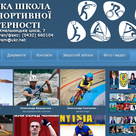
Документи
Контакти
Зворотній зв'язок
Фото і видео
Олександр- вел
Олександр- хок
художня,Максим 