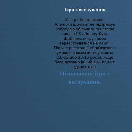
Ігри з веслування
Усі ігри безкоштовні.
Але поки що сайт не підтримує
роботу з мобільного пристрою
лише з ПК або ноутбуку.
Щоб почати гру треба
зареєструватися на сайті.
Під час реєстрації обов'язковою
умовою є вказати вік у межах
(10-12 або 13-16 років), якщо
буде вказано інший вік - ігри не
відкриються.
Пізнавальні ігри з
веслування.