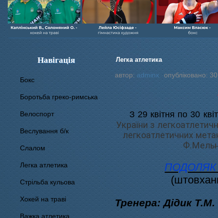
Навігація
Легка атлетика
автор:
adminx
опубліковано: 30
Бокс
Боротьба греко-римська
З 29 квітня по 30 кв
Велоспорт
України з легкоатлетичн
Веслування б/к
легкоатлетичних метан
Ф.Мельн
Cлалом
Легка атлетика
ПОДОЛЯК 
(штовханн
Стрільба кульова
Хокей на траві
Тренера: Дідик Т.М.
Важка атлетика