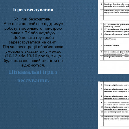
Ігри з веслування
Усі ігри безкоштовні.
Але поки що сайт не підтримує
роботу з мобільного пристрою
лише з ПК або ноутбуку.
Щоб почати гру треба
зареєструватися на сайті.
Під час реєстрації обов'язковою
умовою є вказати вік у межах
(10-12 або 13-16 років), якщо
буде вказано інший вік - ігри не
відкриються.
Пізнавальні ігри з
веслування.