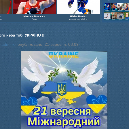
шайбою,Ігор Бич
Колісник- важка
веслвальний сл
на байдарках і 
кульова,Селезнь
каное,Максим Че
го неба тобі УКРАЇНО !!!
:
adminx
опубліковано: 21 вересня, 08:09