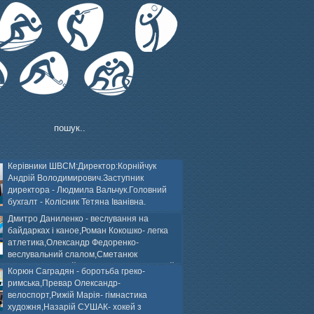
Керівники ШВСМ:Директор:Корнійчук
Андрій Володимирович.Заступник
директора - Людмила Вальчук.Головний
бухгалт - Колісник Тетяна Іванівна.
Дмитро Даниленко - веслування на
байдарках і каное,Роман Кокошко- легка
атлетика,Олександр Федоренко-
веслувальний слалом,Сметанюк
оспорт,Каплінський Володимир, Соломяний
Корюн Саградян - боротьба греко-
ей на траві,Лейла Юсіфзаде- гімнастика
римська,Превар Олександр-
Власюк- бокс,Нікіта БЕЛІК- хокей з шайбою.
велоспорт,Рижій Марія- гімнастика
художня,Назарій СУШАК- хокей з