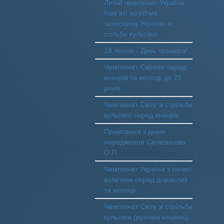
Літній чемпіонат України
пам'яті загиблих
захисників України зі
стільби кульової.
19 липня - День тренера!
Чемпіонат Європи серед
юніорів та молоді до 23
років.
Чемпіонат Світу зі стрільби
кульової серед юніорів.
Привітання з днем
народження Селезньова
О.П.
Чемпіонат України з легкої
атлетики серед дорослих
та молоді
Чемпіонат Світу зі стрільби
кульової (рухома мішень).