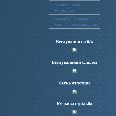
16 липня - День
бухгалтера!
Міжнародний турнір з
боротьби греко-римської.
Веслування на б/к
Веслувальний слалом
Легка атлетика
Кульова стрільба