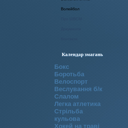
Волейбол
Про ШВСМ
Документи
Контакти
Календар змагань
Бокс
Боротьба
Велоспорт
Веслування б/к
Cлалом
Легка атлетика
Стрільба
кульова
Хокей на траві