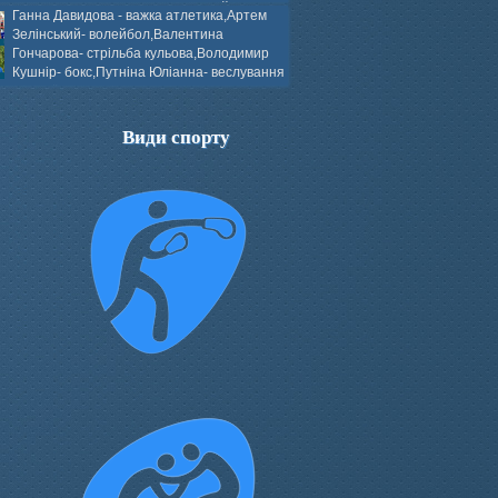
ков- боротьба греко-римська,Сергій
Ганна Давидова - важка атлетика,Артем
 атлетика,Вікторія Добротворська-
Зелінський- волейбол,Валентина
алом,Валерія Якушева - волейбол.
Гончарова- стрільба кульова,Володимир
Кушнір- бокс,Путніна Юліанна- веслування
каное,Моїсеєнко Марія- стрільба
ов Г. веслування на байдарках і
кін- бокс.
Види спорту