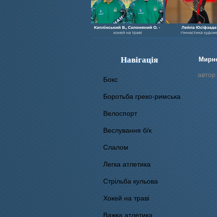
Навігація
Мирно
автор
Бокс
Боротьба греко-римська
Велоспорт
Веслування б/к
Cлалом
Легка атлетика
Стрільба кульова
Хокей на траві
Важка атлетика