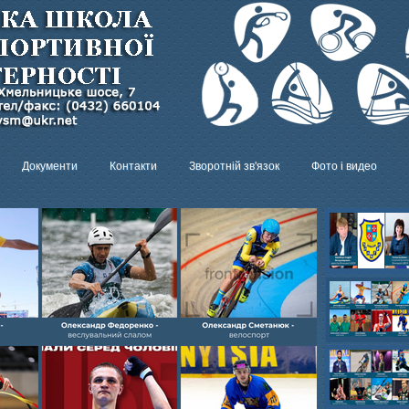
Документи
Контакти
Зворотній зв'язок
Фото і видео
Олександр- вел
Олександр- хок
художня,Максим 