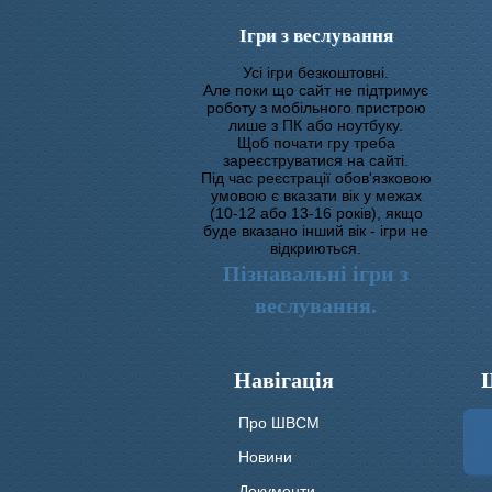
Ігри з веслування
Усі ігри безкоштовні.
Але поки що сайт не підтримує
роботу з мобільного пристрою
лише з ПК або ноутбуку.
Щоб почати гру треба
зареєструватися на сайті.
Під час реєстрації обов'язковою
умовою є вказати вік у межах
(10-12 або 13-16 років), якщо
буде вказано інший вік - ігри не
відкриються.
Пізнавальні ігри з
веслування.
Навігація
Про ШВСМ
Новини
Документи