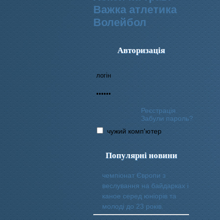
Важка атлетика
Волейбол
Авторизація
Реєстрація
Забули пароль?
чужий комп'ютер
Популярні новини
чемпіонат Європи з
веслування на байдарках і
каное серед юніорів та
молоді до 23 років.