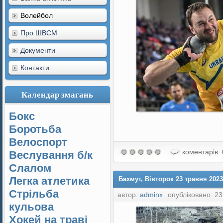
Волейбол
Про ШВСМ
Документи
Контакти
Календар змагань
Бокс
Боротьба
Велоспорт
коментарів: 
Веслування б/к
Cлалом
Легка атлетика
Бахмут, Вівторок 23 травня 2023
Стрільба
автор:
adminx
опубліковано: 23
кульова
Хокей на траві