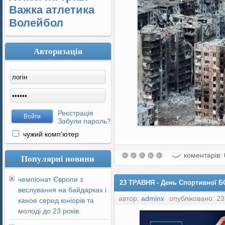
Важка атлетика
Волейбол
Авторизація
Реєстрація
Забули пароль?
чужий комп'ютер
коментарів: 
Популярні новини
чемпіонат Європи з
23 ТРАВНЯ - День Спортивної 
веслування на байдарках і
автор:
adminx
опубліковано: 23
каное серед юніорів та
молоді до 23 років.