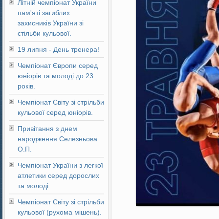
Літній чемпіонат України
пам'яті загиблих
захисників України зі
стільби кульової.
19 липня - День тренера!
Чемпіонат Європи серед
юніорів та молоді до 23
років.
Чемпіонат Світу зі стрільби
кульової серед юніорів.
Привітання з днем
народження Селезньова
О.П.
Чемпіонат України з легкої
атлетики серед дорослих
та молоді
Чемпіонат Світу зі стрільби
кульової (рухома мішень).