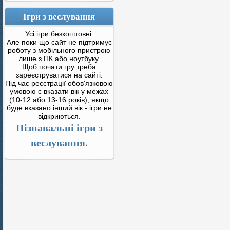
Ігри з веслування
Усі ігри безкоштовні.
Але поки що сайт не підтримує
роботу з мобільного пристрою
лише з ПК або ноутбуку.
Щоб почати гру треба
зареєструватися на сайті.
Під час реєстрації обов'язковою
умовою є вказати вік у межах
(10-12 або 13-16 років), якщо
буде вказано інший вік - ігри не
відкриються.
Пізнавальні ігри з
веслування.