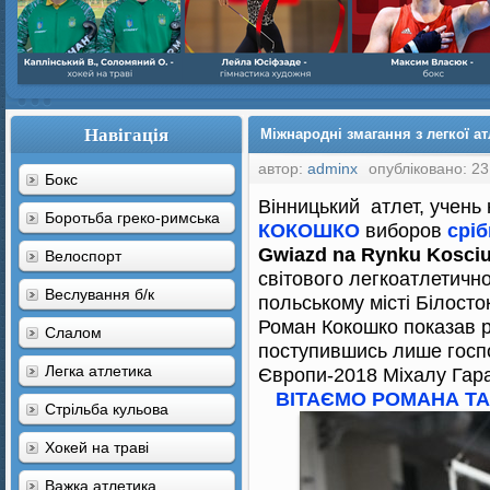
Навігація
Міжнародні змагання з легкої ат
автор:
adminx
опубліковано: 23
Бокс
Вінницький атлет, учень
Боротьба греко-римська
КОКОШКО
виборов
сріб
Gwiazd na Rynku
Kosciu
Велоспорт
світового легкоатлетично
Веслування б/к
польському місті Білосто
Роман Кокошко показав 
Cлалом
поступившись лише госп
Легка атлетика
Європи-2018 Міхалу Гарат
ВІТАЄМО РОМАНА ТА 
Стрільба кульова
Хокей на траві
Важка атлетика