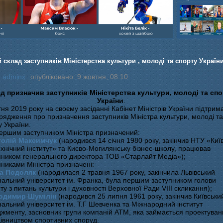
шайбою,Ігор Бич
Колісник- важка
веслвальний сл
на байдарках і 
кульова,Селезнь
каное,Максим Че
 склад заступників Міністерства культури , молоді та спорту Україн
:
adminx
опубліковано: 9 жовтня, 08:10
д призначив заступників Міністерства культури, молоді та спо
України
.
тня 2019 року на своєму засіданні Кабінет Міністрів України підтрим
рядження про призначення заступників Міністра культури, молоді та
у України.
першим заступником Міністра призначений:
толій Максимчук
(народився 14 січня 1980 року, закінчив НТУ «Киї
ехнічний інститут» та Києво-Могилянську бізнес-школу, працював
пником генерального директора ТОВ «Старлайт Медіа»);
пниками Міністра призначені:
на Подоляк
(народилася 2 травня 1967 року, закінчила Львівський
нальний університет ім. Франка, була першим заступником голови
ту з питань культури і духовності Верховної Ради VIII скликання);
одимир Шумілін
(народився 25 липня 1961 року, закінчив Київськи
нальний університет ім. Т.Г Шевченка та Міжнародний інститут
жменту, засновник групи компаній АТМ, яка займається проектува
дівництвом спортивних споруд.