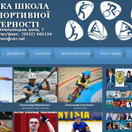
Документи
Контакти
Зворотній зв'язок
Фото і видео
Олександр- вел
Олександр- хок
художня,Максим 