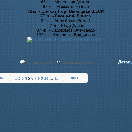
63 кг. - Мирошник Дмитро
67 кг. - Максютенко Іван
72 кг. - Бичков Ігор- Вінницька ШВСМ
77 кг. - Васецький Дмитро
82 кг. - Андрійович Віталій
87 кг. - Шадт Давид
97 кг. - Євдокимов Олександр
130 кг. - Коваленко Владислав
Детал
коментарів: 0
переглядів: 810
ад
1
2
3
4
5
6
7
8
9
10
...
11
Далі