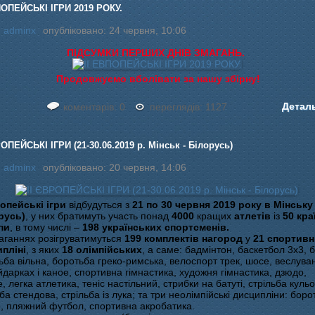
ПОПЕЙСЬКІ ІГРИ 2019 РОКУ.
:
adminx
опубліковано: 24 червня, 10:06
ПІДСУМКИ ПЕРШИХ ДНІВ ЗМАГАНЬ.
Продовжуємо вболівати за нашу збірну!
Детал
коментарів: 0
переглядів: 1127
РОПЕЙСЬКІ ІГРИ (21-30.06.2019 р. Мінськ - Білорусь)
:
adminx
опубліковано: 20 червня, 14:06
ропейські ігри
відбудуться з
21 по 30 червня 2019 року в Мінську
русь)
, у них братимуть участь понад
4000
кращих
атлетів
із
50 кра
пи
, в тому числі –
198 українських спортсменів.
аганнях розігруватимуться
199 комплектів нагород
у
21 спортивн
пліні
, з яких
18 олімпійських
, а саме: бадмінтон, баскетбол 3х3, б
ьба вільна, боротьба греко-римська, велоспорт трек, шосе, веслува
йдарках і каное, спортивна гімнастика, художня гімнастика, дзюдо,
, легка атлетика, теніс настільний, стрибки на батуті, стрільба кульо
ба стендова, стрільба із лука; та три неолімпійські дисципліни: боро
, пляжний футбол, спортивна акробатика.