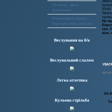
Змага
16 липня - День
кульов
ХХХІІ
бухгалтера!
Змага
прово
Міжнародний турнір з
На пі
боротьби греко-римської.
Європ
грн.
В
млн. 
Веслування на б/к
Веслувальний слалом
УВАГ
автор
Легка атлетика
03-0
Кульова стрільба
Ск