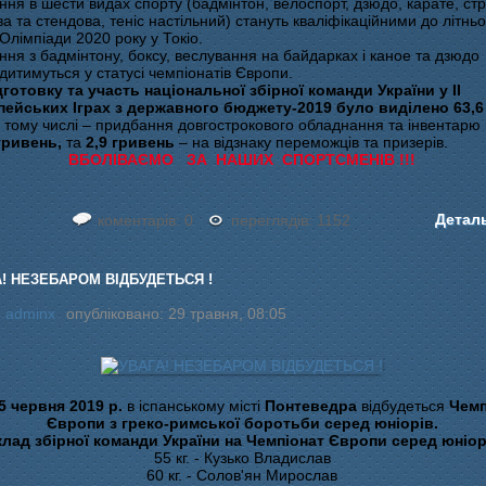
ння в шести видах спорту (бадмінтон, велоспорт, дзюдо, карате, стр
а та стендова, теніс настільний) стануть кваліфікаційними до літньо
 Олімпіади 2020 року у Токіо.
ння з бадмінтону, боксу, веслування на байдарках і каное та дзюдо
дитимуться у статусі чемпіонатів Європи.
дготовку та участь національної збірної команди України у ІІ
ейських Іграх з державного бюджету-2019
було виділено 63,6
 тому числі – придбання довгострокового обладнання та інвентарю
гривень,
та
2,9 гривень
– на відзнаку переможців та призерів.
ВБОЛІВАЄМО ЗА НАШИХ СПОРТСМЕНІВ !!!
Детал
коментарів: 0
переглядів: 1152
А! НЕЗЕБАРОМ ВІДБУДЕТЬСЯ !
:
adminx
опубліковано: 29 травня, 08:05
5 червня 2019 р.
в іспанському місті
Понтеведра
відбудеться
Чемп
Європи з греко-римської боротьби серед юніорів.
лад збірної команди України на Чемпіонат Європи серед юніор
55 кг. - Кузько Владислав
60 кг. - Солов'ян Мирослав