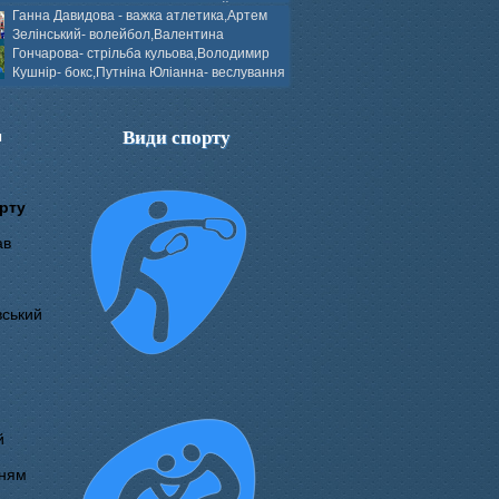
ков- боротьба греко-римська,Сергій
Ганна Давидова - важка атлетика,Артем
 атлетика,Вікторія Добротворська-
Зелінський- волейбол,Валентина
алом,Валерія Якушева - волейбол.
Гончарова- стрільба кульова,Володимир
Кушнір- бокс,Путніна Юліанна- веслування
каное,Моїсеєнко Марія- стрільба
ов Г. веслування на байдарках і
кін- бокс.
Види спорту
и
рту
ав
вський
й
нням