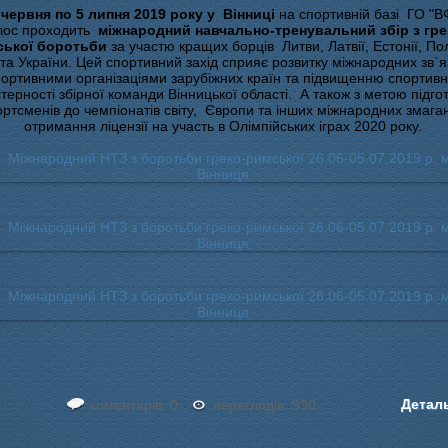
червня по 5 липня 2019 року у Вінниці
на спортивній базі ГО "
лос проходить
міжнародний навчально-тренувальний збір з гре
ської боротьби
за участю кращих борців Литви, Латвії, Естонії, По
 та України. Цей спортивний захід сприяє розвитку міжнародних зв`яз
портивними організаціями зарубіжних країн та підвищенню спортивн
терності збірної команди Вінницької області. А також з метою підго
ортсменів до чемпіонатів світу, Європи та інших міжнародних змага
отримання ліцензії на участь в Олімпійських іграх 2020 року.
Детал
коментарів: 0
переглядів: 930