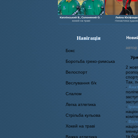
Навігація
Новий
автор
Бокс
Уря
Боротьба греко-римська
2 жов
Велоспорт
розпо
спорт
Так, 
Веслування б/к
-
Ана
політ
Cлалом
засту
засту
Легка атлетика
-
Іри
націо
Стрільба кульова
коміте
-
Вол
Хокей на траві
націо
менед
та бу
Важка атлетика