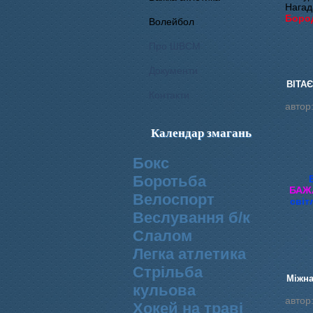
Нагад
Боро
Волейбол
Про ШВСМ
Документи
ВІТАЄ
Контакти
автор
Календар змагань
Бокс
Боротьба
БАЖ
Велоспорт
світ
Веслування б/к
Cлалом
Легка атлетика
Стрільба
Міжна
кульова
автор
Хокей на траві