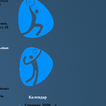
ільба
ї
 млн.
 на
15
ьніше
іонат
Календар
ів.
«
Серпень 2026 »