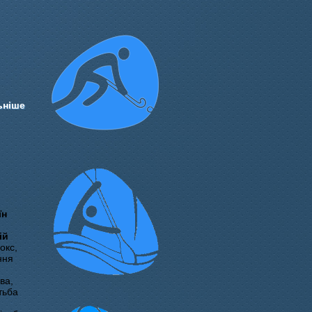
ьніше
їн
ій
окс,
ння
ва,
тьба