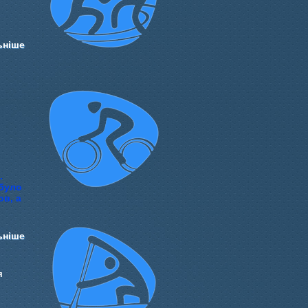
ьніше
.
 було
ов, а
ьніше
я