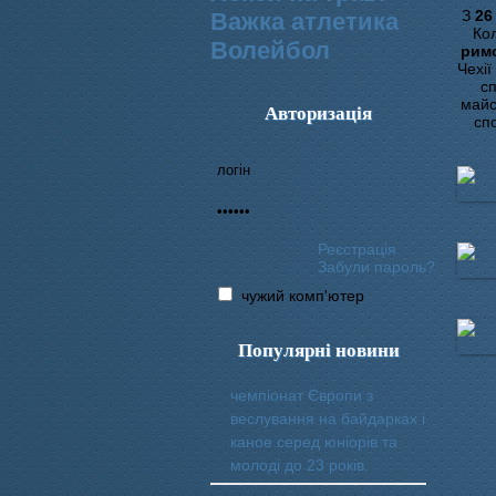
З
26 
Важка атлетика
Ко
Волейбол
рим
Чехії
с
майс
Авторизація
сп
Реєстрація
Забули пароль?
чужий комп'ютер
Популярні новини
чемпіонат Європи з
веслування на байдарках і
каное серед юніорів та
молоді до 23 років.