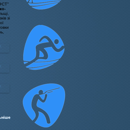
ВФСТ"
ко-
льщі,
ків зі
ої
товки
нь,
ьніше