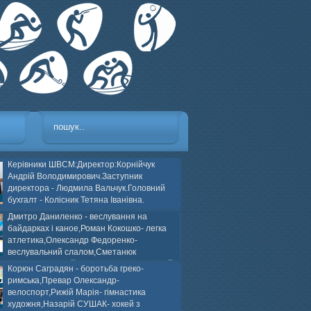
Керівники ШВСМ:Директор:Корнійчук
Андрій Володимирович.Заступник
директора - Людмила Вальчук.Головний
бухгалт - Колісник Тетяна Іванівна.
Дмитро Даниленко - веслування на
байдарках і каное,Роман Кокошко- легка
атлетика,Олександр Федоренко-
веслувальний слалом,Сметанюк
оспорт,Каплінський Володимир, Соломяний
Корюн Саградян - боротьба греко-
ей на траві,Лейла Юсіфзаде- гімнастика
римська,Превар Олександр-
Власюк- бокс,Нікіта БЕЛІК- хокей з шайбою.
велоспорт,Рижій Марія- гімнастика
художня,Назарій СУШАК- хокей з