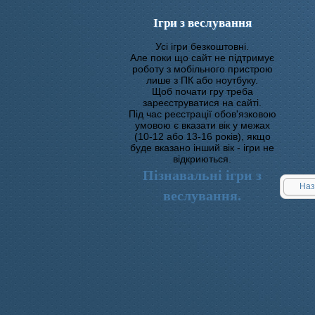
Ігри з веслування
Усі ігри безкоштовні.
Але поки що сайт не підтримує
роботу з мобільного пристрою
лише з ПК або ноутбуку.
Щоб почати гру треба
зареєструватися на сайті.
Під час реєстрації обов'язковою
умовою є вказати вік у межах
(10-12 або 13-16 років), якщо
буде вказано інший вік - ігри не
відкриються.
Пізнавальні ігри з
Наз
веслування.