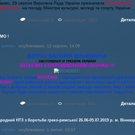
аємо, 29 серпня Верховна Рада України призначила
Володимира
дянського
на посаду Міністра культури, молоді та спорту України.
Детал
коментарів: 0
переглядів: 1007
МО !
:
adminx
опубліковано: 12 серпня, 14:08
БІЛУХУ ВАЛЕРІЯ ІВАНОВИЧА
ЗАСЛУЖЕНОГО ТРЕНЕРА УКРАЇНИ
ВІТАЄМО З НАРОДЖЕННЯМ ОНУЧКИ !!!
Від щирого серця
ВІТАЄМО
з народженням прекрасної дівчинки
АЄМО
, щоб дівчинка росла щасливою і веселою, щоб її життя
лим і добрим. Нехай у вашій родині завжди панують мир і люб
онучка буде великою радістю і самою справжньою гордістю.
Детал
коментарів: 0
переглядів: 894
родний НТЗ з боротьби греко-римської 26.06-05.07.2019 р. м. Вінниц
:
adminx
опубліковано: 1 липня, 15:07