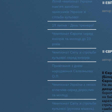
Літній чемпіонат України
II ЕВ
пам'яті загиблих
автор
захисників України зі
стільби кульової.
19 липня - День тренера!
Чемпіонат Європи серед
юніорів та молоді до 23
років.
II ЄВ
Чемпіонат Світу зі стрільби
кульової серед юніорів.
автор
Привітання з днем
народження Селезньова
ІІ Єв
О.П.
(Біло
Євро
Чемпіонат України з легкої
На зм
дисци
атлетики серед дорослих
борот
та молоді
на ба
карате
Чемпіонат Світу зі стрільби
стріль
кульової (рухома мішень).
самбо