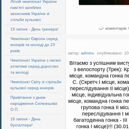
Літній чемпіонат України
пам'яті загиблих
захисників України зі
стільби кульової.
коментарів: 
19 липня - День тренера!
Чемпіонат Європи серед
Вітаємо!!!
юніорів та молоді до 23
років.
автор:
adminx
опубліковано: 10
Чемпіонат України з легкої
Вітаємо з успішним вист
атлетики серед дорослих
з велоспорту (Трек): К
та молоді
місце, командна гонка п
С. (Скретч І місце, ком
Чемпіонат Світу зі стрільби
переслідування ІІ місце
кульової серед юніорів.
місце, індивідуальна го
Привітання з днем
місце, командна гонка пер
народження Селезньова
групова гонка ІІ мі
О.П.
переслідування І мі
16 липня - День
багатоденна гонка - ІІ
бухгалтера!
гонка І місце)!!! (30.0