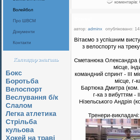
коментарів: 
Волейбол
Вітаємо!
Про ШВСМ
автор:
adminx
опубліковано: 14 
Документи
Вітаємо з успішним вист
Контакти
з велоспорту на треку
Календар змагань
Сметанюка Олександра (гіт
місце, інди
Бокс
командний спринт - ІІІ місц
Боротьба
місце, г-к
Бартюка Дмитра (ком. г-к
Велоспорт
г-ка з вибуттям - І
Веслування б/к
Нізельського Андрія (ком
Cлалом
Легка атлетика
Тренери-викладачі:
Стрільба
кульова
Хокей на траві