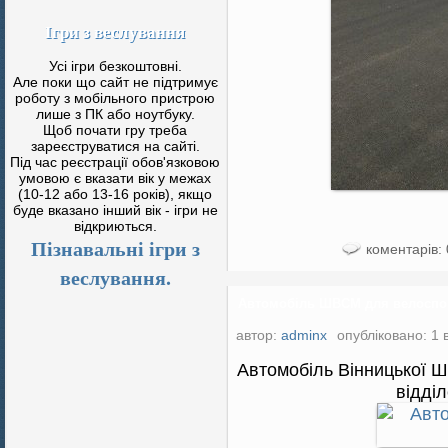
Ігри з веслування
Усі ігри безкоштовні.
Але поки що сайт не підтримує
роботу з мобільного пристрою
лише з ПК або ноутбуку.
Щоб почати гру треба
зареєструватися на сайті.
Під час реєстрації обов'язковою
умовою є вказати вік у межах
(10-12 або 13-16 років), якщо
буде вказано інший вік - ігри не
відкриються.
Пізнавальні ігри з
коментарів: 
веслування.
Автомобіль ШВСМ для велоспо
автор:
adminx
опубліковано: 1 
Автомобіль Вінницької 
відді