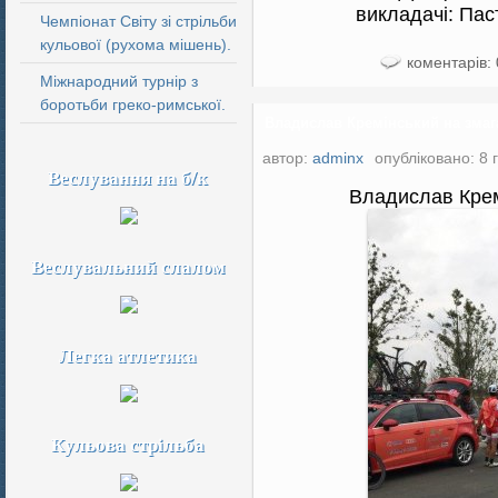
викладачі: Пас
Чемпіонат Світу зі стрільби
кульової (рухома мішень).
коментарів: 
Міжнародний турнір з
боротьби греко-римської.
Владислав Кремінський на змага
автор:
adminx
опубліковано: 8 
Веслування на б/к
Владислав Кремі
Веслувальний слалом
Легка атлетика
Кульова стрільба