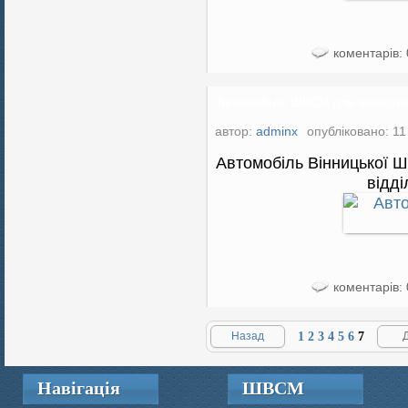
коментарів: 
Автомобіль ШВСМ для велоспо
автор:
adminx
опубліковано: 11
Автомобіль Вінницької 
відд
коментарів: 
Назад
1
2
3
4
5
6
7
Навігація
ШВСМ