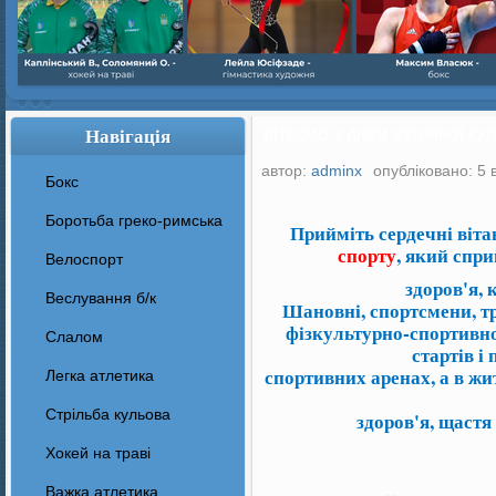
Навігація
ВІТАЄМО З ДНЕМ ФІЗИЧНОЇ КУЛЬ
автор:
adminx
опубліковано: 5 
Бокс
Боротьба греко-римська
Прийміть сердечні віта
спорту
, який спри
Велоспорт
здоров'я, 
Веслування б/к
Ш
ановні, спортсмени, т
фізкультурно-спортивн
Cлалом
стартів і
спортивних аренах, а в жи
Легка атлетика
Стрільба кульова
здоров'я, щастя 
Хокей на траві
Важка атлетика