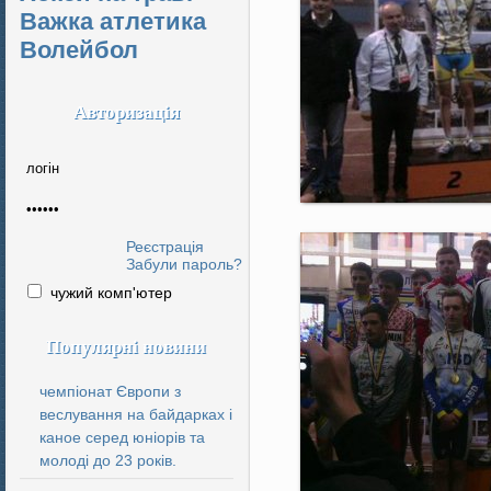
Важка атлетика
Волейбол
Авторизація
Реєстрація
Забули пароль?
чужий комп'ютер
Популярні новини
чемпіонат Європи з
веслування на байдарках і
каное серед юніорів та
молоді до 23 років.