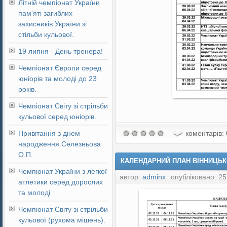
Літній чемпіонат України
пам'яті загиблих
захисників України зі
стільби кульової.
19 липня - День тренера!
Чемпіонат Європи серед
юніорів та молоді до 23
років.
Чемпіонат Світу зі стрільби
кульової серед юніорів.
Привітання з днем
коментарів: 
народження Селезньова
О.П.
КАЛЕНДАРНИЙ ПЛАН ВІННИЦЬКО
Чемпіонат України з легкої
автор:
adminx
опубліковано: 25
атлетики серед дорослих
та молоді
Чемпіонат Світу зі стрільби
кульової (рухома мішень).