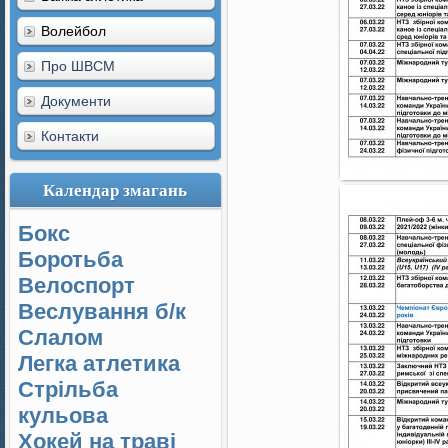
Волейбол
Про ШВСМ
Документи
Контакти
Календар змагань
Бокс
Боротьба
Велоспорт
Веслування б/к
Cлалом
Легка атлетика
Стрільба
кульова
Хокей на траві