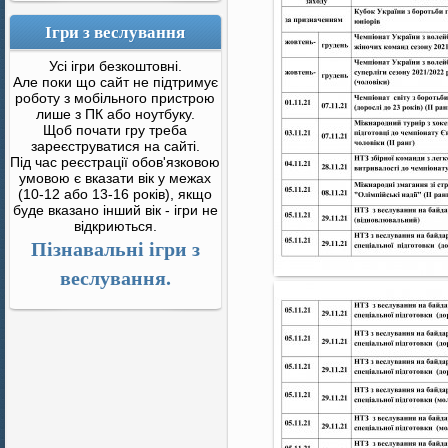
Ігри з веслування
Усі ігри безкоштовні.
Але поки що сайт не підтримує
роботу з мобільного пристрою
лише з ПК або ноутбуку.
Щоб почати гру треба
зареєструватися на сайті.
Під час реєстрації обов'язковою
умовою є вказати вік у межах
(10-12 або 13-16 років), якщо
буде вказано інший вік - ігри не
відкриються.
Пізнавальні ігри з
веслування.