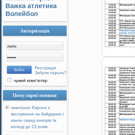
Важка атлетика
Волейбол
Авторизація
Реєстрація
Забули пароль?
чужий комп'ютер
Популярні новини
чемпіонат Європи з
веслування на байдарках і
каное серед юніорів та
молоді до 23 років.