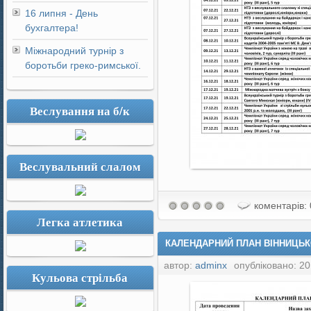
16 липня - День
бухгалтера!
Міжнародний турнір з
боротьби греко-римської.
Веслування на б/к
Веслувальний слалом
коментарів: 
Легка атлетика
КАЛЕНДАРНИЙ ПЛАН ВІННИЦЬКО
автор:
adminx
опубліковано: 20
Кульова стрільба