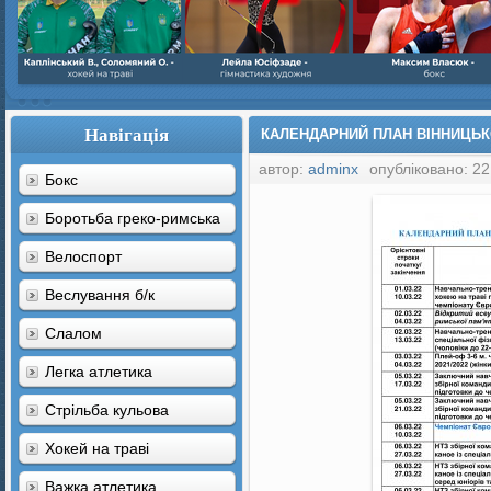
Навігація
КАЛЕНДАРНИЙ ПЛАН ВІННИЦЬКО
автор:
adminx
опубліковано: 22
Бокс
Боротьба греко-римська
Велоспорт
Веслування б/к
Cлалом
Легка атлетика
Стрільба кульова
Хокей на траві
Важка атлетика