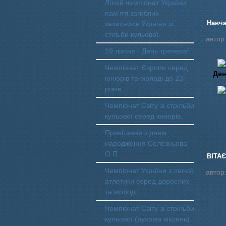
Літній чемпіонат України
пам'яті загиблих
Навча
захисників України зі
стільби кульової.
автор
19 липня - День тренера!
Чемпіонат Європи серед
Ден
юніорів та молоді до 23
років.
Чемпіонат Світу зі стрільби
кульової серед юніорів.
Привітання з днем
народження Селезньова
О.П.
ВІТА
Чемпіонат України з легкої
автор
атлетики серед дорослих
та молоді
Чемпіонат Світу зі стрільби
кульової (рухома мішень).