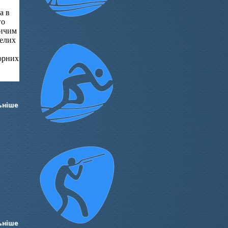
а в
го
зичим
селих
торних
ьніше
ьніше