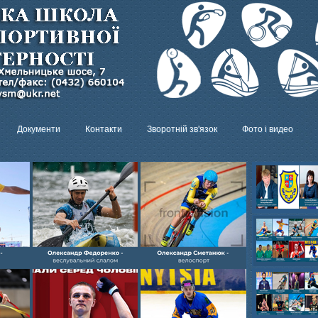
Документи
Контакти
Зворотній зв'язок
Фото і видео
Олександр- вел
Олександр- хок
художня,Максим 