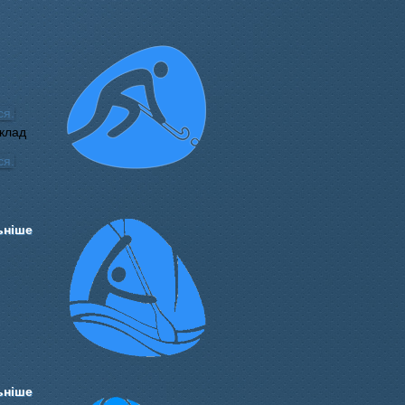
клад
ьніше
ьніше