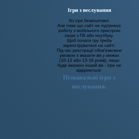
Ігри з веслування
Усі ігри безкоштовні.
Але поки що сайт не підтримує
роботу з мобільного пристрою
лише з ПК або ноутбуку.
Щоб почати гру треба
зареєструватися на сайті.
Під час реєстрації обов'язковою
умовою є вказати вік у межах
(10-12 або 13-16 років), якщо
буде вказано інший вік - ігри не
відкриються.
Пізнавальні ігри з
веслування.