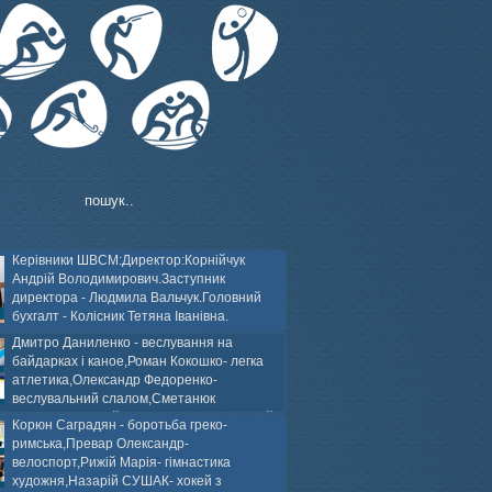
Керівники ШВСМ:Директор:Корнійчук
Андрій Володимирович.Заступник
директора - Людмила Вальчук.Головний
бухгалт - Колісник Тетяна Іванівна.
Дмитро Даниленко - веслування на
байдарках і каное,Роман Кокошко- легка
атлетика,Олександр Федоренко-
веслувальний слалом,Сметанюк
оспорт,Каплінський Володимир, Соломяний
Корюн Саградян - боротьба греко-
ей на траві,Лейла Юсіфзаде- гімнастика
римська,Превар Олександр-
Власюк- бокс,Нікіта БЕЛІК- хокей з шайбою.
велоспорт,Рижій Марія- гімнастика
художня,Назарій СУШАК- хокей з