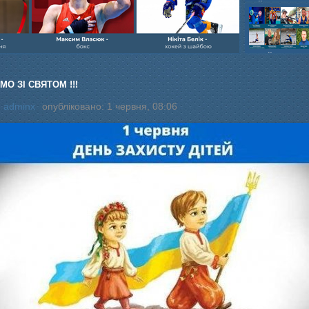
шайбою,Ігор Бич
Колісник- важка
веслвальний сл
на байдарках і 
кульова,Селезнь
каное,Максим Че
МО ЗІ СВЯТОМ !!!
:
adminx
опубліковано: 1 червня, 08:06