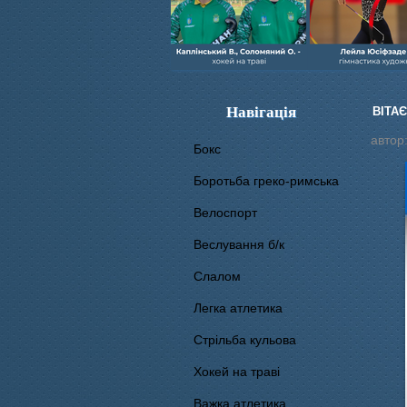
Навігація
ВІТАЄ
автор
Бокс
Боротьба греко-римська
Велоспорт
Веслування б/к
Cлалом
Легка атлетика
Стрільба кульова
Хокей на траві
Важка атлетика