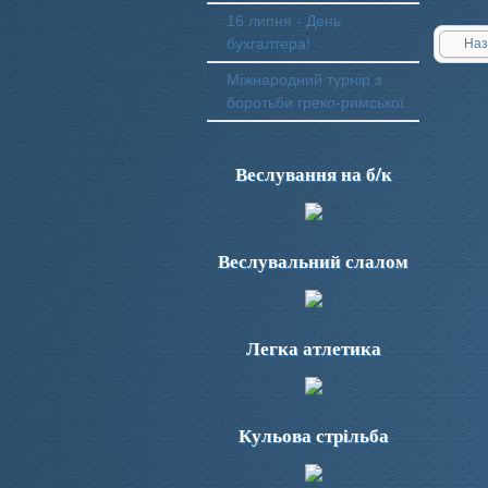
16 липня - День
бухгалтера!
Наз
Міжнародний турнір з
боротьби греко-римської.
Веслування на б/к
Веслувальний слалом
Легка атлетика
Кульова стрільба