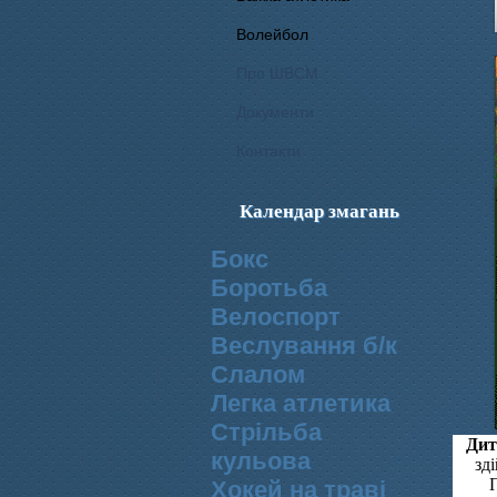
Волейбол
Про ШВСМ
Документи
Контакти
Календар змагань
Бокс
Боротьба
Велоспорт
Веслування б/к
Cлалом
Легка атлетика
Стрільба
Дит
кульова
зд
Хокей на траві