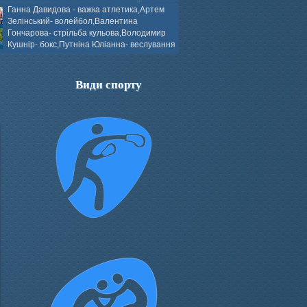
ков- боротьба греко-римська,Сергій
Ганна Давидова - важка атлетика,Артем
 атлетика,Вікторія Добротворська-
Зелінський- волейбол,Валентина
алом,Валерія Якушева - волейбол.
Гончарова- стрільба кульова,Володимир
Кушнір- бокс,Путніна Юліанна- веслування
каное,Моїсеєнко Марія- стрільба
ов Г. веслування на байдарках і
кін- бокс.
Види спорту