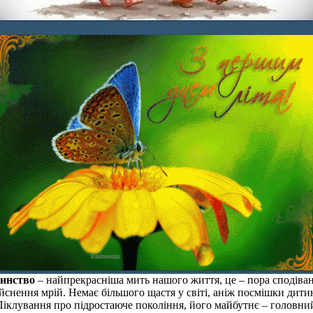
инство
– найпрекрасніша мить нашого життя, це – пора сподіван
ійснення мрій. Немає більшого щастя у світі, аніж посмішки дити
Піклування про підростаюче покоління, його майбутнє – головни