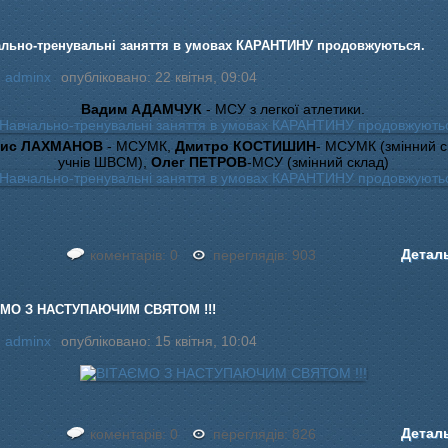
льно-тренувальні заняття в умовах КАРАНТИНУ продовжуються.
:
adminx
опубліковано: 22 квітня, 09:04
Вадим АДАМЧУК
- МСУ з легкої атлетики.
ис ЛАХМАНОВ
- МСУМК,
Дмитро КОСТИШИН
- МСУМК (змінний с
учнів ШВСМ),
Олег ПЕТРОВ
-МСУ (змінний склад)
Детал
коментарів: 0
переглядів: 903
ЄМО З НАСТУПАЮЧИМ СВЯТОМ !!!
:
adminx
опубліковано: 15 квітня, 10:04
Детал
коментарів: 0
переглядів: 826