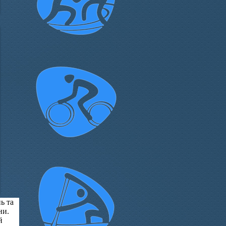
ь та
ни.
й