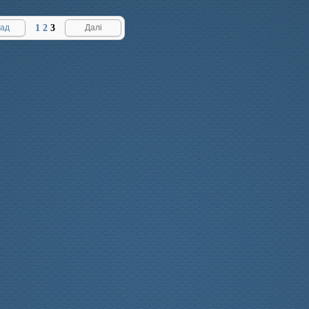
ад
1
2
3
Далі