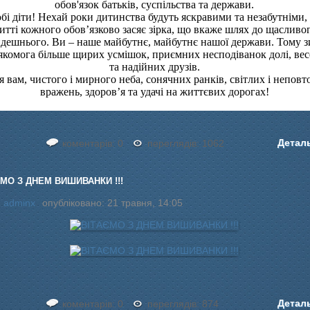
обов'язок батьків, суспільства та держави.
бі діти! Нехай роки дитинства будуть яскравими та незабутніми, 
итті кожного обов’язково засяє зірка, що вкаже шлях до щасливо
дешнього. Ви – наше майбутнє, майбутнє нашої держави. Тому 
якомога більше щирих усмішок, приємних несподіванок долі, ве
та надійних друзів.
 вам, чистого і мирного неба, сонячних ранків, світлих і непов
вражень, здоров’я та удачі на життєвих дорогах!
Детал
коментарів: 0
переглядів: 1062
ЄМО З ДНЕМ ВИШИВАНКИ !!!
:
adminx
опубліковано: 21 травня, 14:05
Детал
коментарів: 0
переглядів: 874