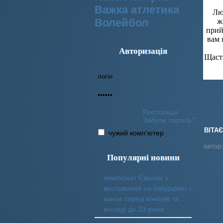
Важка атлетика
Лю
Волейбол
ж
прий
вам 
Авторизація
Щастя
Реєстрація
Забули пароль?
ВІТА
чужий комп'ютер
автор
Популярні новини
чемпіонат Європи з
веслування на байдарках і
каное серед юніорів та
молоді до 23 років.