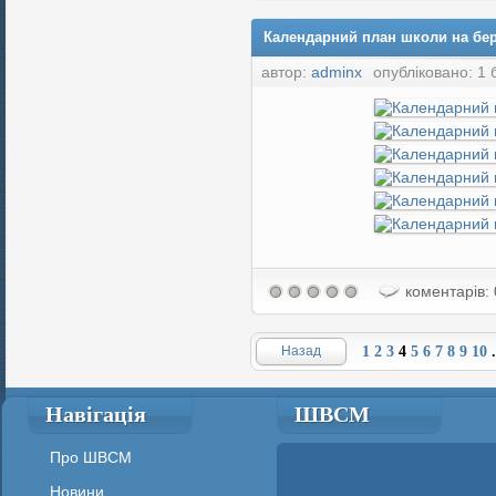
Календарний план школи на бер
автор:
adminx
опубліковано: 1 
коментарів: 
Назад
1
2
3
4
5
6
7
8
9
10
.
Навігація
ШВСМ
Про ШВСМ
Новини