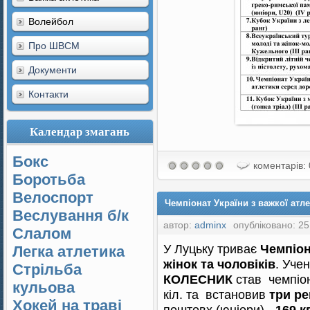
Волейбол
Про ШВСМ
Документи
Контакти
Календар змагань
Бокс
коментарів: 
Боротьба
Велоспорт
Чемпіонат України з важкої атле
Веслування б/к
автор:
adminx
опубліковано: 25
Cлалом
У Луцьку триває
Чемпіон
Легка атлетика
жінок та чоловіків
. Уче
Стрільба
КОЛЕСНИК
став чемпіо
кульова
кіл. та
встановив
три ре
Хокей на траві
поштовх (юніори) -
169 кг