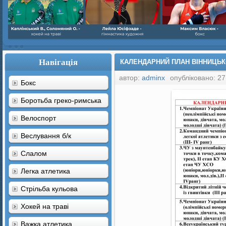
Навігація
КАЛЕНДАРНИЙ ПЛАН ВІННИЦЬКО
автор:
adminx
опубліковано: 27
Бокс
Боротьба греко-римська
Велоспорт
Веслування б/к
Cлалом
Легка атлетика
Стрільба кульова
Хокей на траві
Важка атлетика