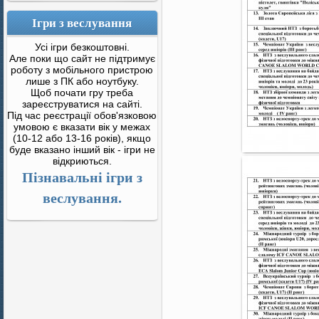
Ігри з веслування
Усі ігри безкоштовні.
Але поки що сайт не підтримує
роботу з мобільного пристрою
лише з ПК або ноутбуку.
Щоб почати гру треба
зареєструватися на сайті.
Під час реєстрації обов'язковою
умовою є вказати вік у межах
(10-12 або 13-16 років), якщо
буде вказано інший вік - ігри не
відкриються.
Пізнавальні ігри з
веслування.