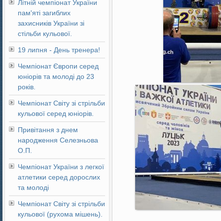
Літній чемпіонат України
пам'яті загиблих
захисників України зі
стільби кульової.
19 липня - День тренера!
Чемпіонат Європи серед
юніорів та молоді до 23
років.
Чемпіонат Світу зі стрільби
кульової серед юніорів.
Привітання з днем
народження Селезньова
О.П.
Чемпіонат України з легкої
атлетики серед дорослих
та молоді
Чемпіонат Світу зі стрільби
кульової (рухома мішень).