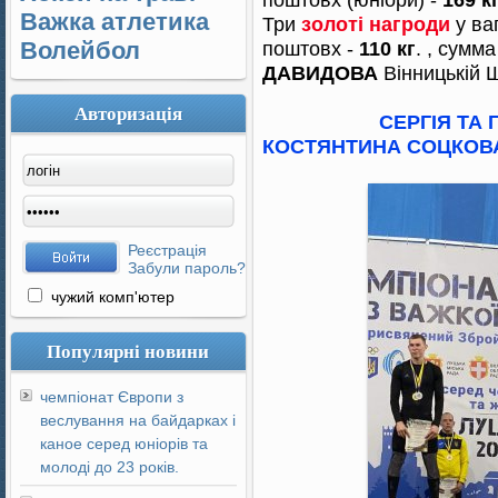
Важка атлетика
Три
золоті нагроди
у ваг
Волейбол
поштовх -
110 кг
.
, сумма
ДАВИДОВА
Вінницькій 
Авторизація
СЕРГІЯ ТА 
КОСТЯНТИНА СОЦКО
Реєстрація
Забули пароль?
чужий комп'ютер
Популярні новини
чемпіонат Європи з
веслування на байдарках і
каное серед юніорів та
молоді до 23 років.