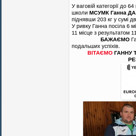
У ваговій категорії до 6
школи
МСУМК Ганна Д
піднявши 203 кг у сумі д
У ривку Ганна посіла 6 мі
11 місце з результатом 11
БАЖАЄМО
Га
подальших успіхів.
ВІТАЄМО
ГАННУ 
РЕ