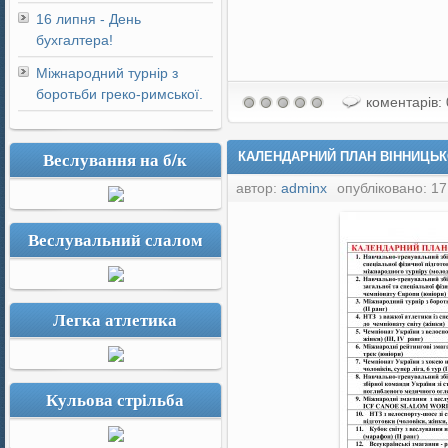
16 липня - День
бухгалтера!
Міжнародний турнір з
боротьби греко-римської.
коментарів: 
Веслування на б/к
КАЛЕНДАРНИЙ ПЛАН ВІННИЦЬКО
автор:
adminx
опубліковано: 17
Веслувальний слалом
Легка атлетика
Кульова стрільба