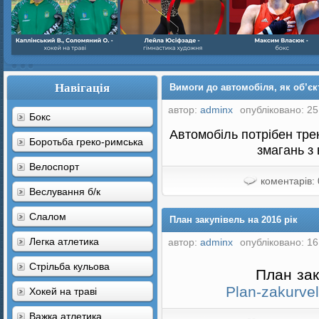
Навігація
Вимоги до автомобіля, як об’єк
автор:
adminx
опубліковано: 25
Бокс
Автомобіль потрібен тре
Боротьба греко-римська
змагань з
Велоспорт
коментарів: 
Веслування б/к
Cлалом
План закупівель на 2016 рік
Легка атлетика
автор:
adminx
опубліковано: 16
Стрільба кульова
План зак
Plan-zakurvel
Хокей на траві
Важка атлетика