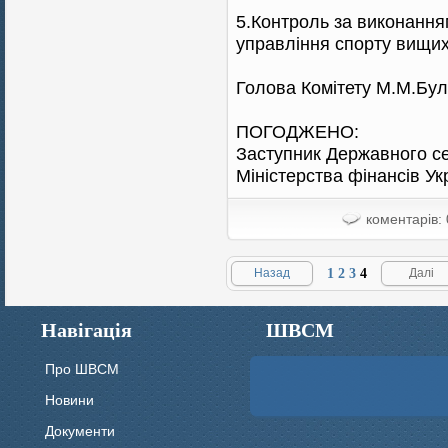
5.Контроль за виконання
управління спорту вищих
Голова Комітету М.М.Бу
ПОГОДЖЕНО:
Заступник Державного с
Міністерства фінансів У
коментарів: 
Назад
1
2
3
4
Далі
Навігація
ШВСМ
Про ШВСМ
Новини
Документи