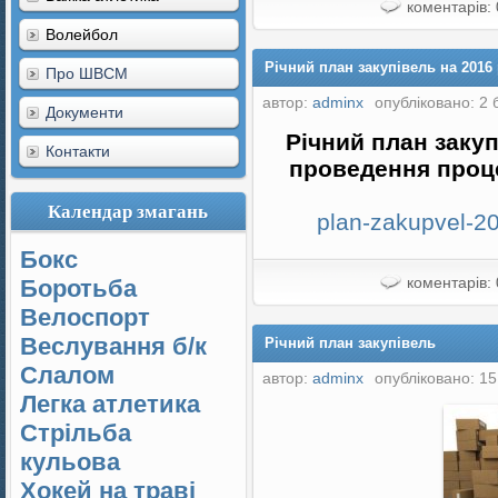
коментарів: 
Волейбол
Річний план закупівель на 2016 
Про ШВСМ
автор:
adminx
опубліковано: 2 
Документи
Річний план заку
Контакти
проведення проце
Календар змагань
plan-zakupvel-2
Бокс
коментарів: 
Боротьба
Велоспорт
Веслування б/к
Річний план закупівель
Cлалом
автор:
adminx
опубліковано: 15
Легка атлетика
Стрільба
кульова
Хокей на траві