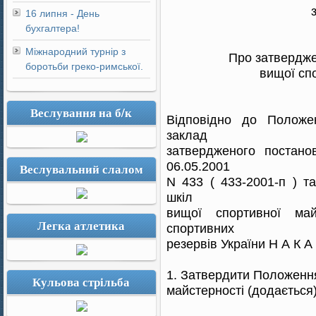
16 липня - День
бухгалтера!
Міжнародний турнір з
Про затвердж
боротьби греко-римської.
вищої сп
Веслування на б/к
Відповідно до Положе
заклад
затвердженого постанов
06.05.2001
Веслувальний слалом
N 433 ( 433-2001-п ) т
шкіл
вищої спортивної май
Легка атлетика
спортивних
резервів України Н А К А
1. Затвердити Положенн
Кульова стрільба
майстерності (додається)