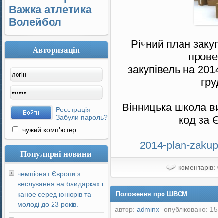
Важка атлетика
Волейбол
Річний план заку
Авторизація
прове
закупівель на 2014
гру
Вінницька школа в
Реєстрація
Забули пароль?
код за
чужий комп'ютер
2014-plan-zakup
Популярні новини
коментарів: 
чемпіонат Європи з
веслування на байдарках і
каное серед юніорів та
Положення про ШВСМ
молоді до 23 років.
автор:
adminx
опубліковано: 15