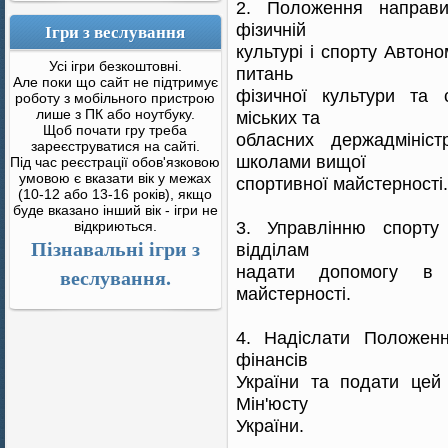
2. Положення направи
Ігри з веслування
фізичній
культурі і спорту Автон
Усі ігри безкоштовні.
питань
Але поки що сайт не підтримує
фізичної культури та с
роботу з мобільного пристрою
лише з ПК або ноутбуку.
міських та
Щоб почати гру треба
обласних держадмініс
зареєструватися на сайті.
школами вищої
Під час реєстрації обов'язковою
умовою є вказати вік у межах
спортивної майстерності.
(10-12 або 13-16 років), якщо
буде вказано інший вік - ігри не
3. Управлінню спорту
відкриються.
Пізнавальні ігри з
відділам
надати допомогу в 
веслування.
майстерності.
4. Надіслати Положен
фінансів
України та подати цей
Мін'юсту
України.