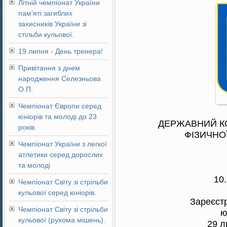
Літній чемпіонат України
пам'яті загиблих
захисників України зі
стільби кульової.
19 липня - День тренера!
Привітання з днем
народження Селезньова
О.П.
Чемпіонат Європи серед
юніорів та молоді до 23
ДЕРЖАВНИЙ КО
років.
ФІЗИЧНОЇ
Чемпіонат України з легкої
атлетики серед дорослих
та молоді
10
Чемпіонат Світу зі стрільби
кульової серед юніорів.
Зареєстр
Чемпіонат Світу зі стрільби
ю
кульової (рухома мішень).
29 л