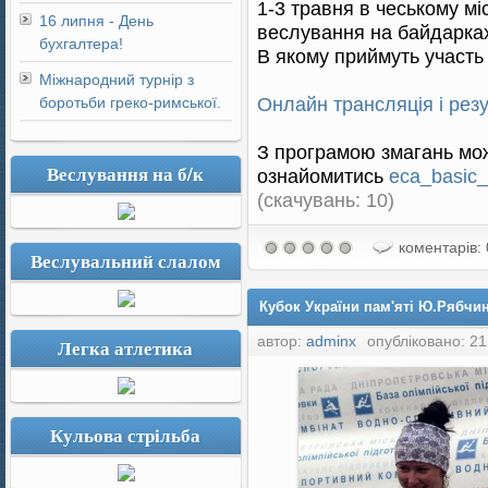
1-3 травня в чеському мі
16 липня - День
веслування на байдарках
бухгалтера!
В якому приймуть участ
Міжнародний турнір з
Онлайн трансляція і рез
боротьби греко-римської.
З програмою змагань мо
Веслування на б/к
ознайомитись
eca_basic
(cкачувань: 10)
коментарів: 
Веслувальний слалом
Кубок України пам'яті Ю.Рябчи
автор:
adminx
опубліковано: 21
Легка атлетика
Кульова стрільба