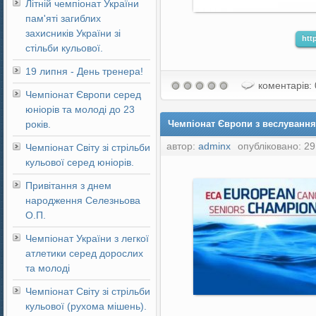
Літній чемпіонат України
пам'яті загиблих
захисників України зі
htt
стільби кульової.
19 липня - День тренера!
коментарів: 
Чемпіонат Європи серед
юніорів та молоді до 23
років.
Чемпіонат Європи з веслування 
автор:
adminx
опубліковано: 29 
Чемпіонат Світу зі стрільби
кульової серед юніорів.
Привітання з днем
народження Селезньова
О.П.
Чемпіонат України з легкої
атлетики серед дорослих
та молоді
Чемпіонат Світу зі стрільби
кульової (рухома мішень).