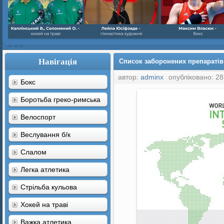
Навігація
Список заборонених препаратів 
автор:
adminx
опубліковано: 28
Бокс
Боротьба греко-римська
Велоспорт
Веслування б/к
Cлалом
Легка атлетика
Стрільба кульова
Хокей на траві
Важка атлетика