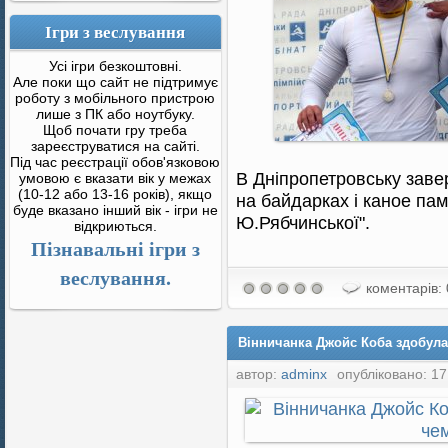
Ігри з веслування
Усі ігри безкоштовні.
Але поки що сайт не підтримує
роботу з мобільного пристрою
лише з ПК або ноутбуку.
Щоб почати гру треба
зареєструватися на сайті.
Під час реєстрації обов'язковою
В Дніпропетровську заве
умовою є вказати вік у межах
(10-12 або 13-16 років), якщо
на байдарках і каное пам'
буде вказано інший вік - ігри не
Ю.Рябчинської".
відкриються.
Пізнавальні ігри з
веслування.
коментарів: 
Вінничанка Джойс Коба здобула
автор:
adminx
опубліковано: 17