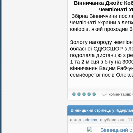
Вінничанка Джойс Коб
чемпіонаті У
Збірна Вінниччини посіл
чемпіонаті України з лег
юніорів, який проходив 
Золоту нагороду чемпіон
обласної СДЮСШОР з лег
подолала дистанцію з ре
1 та 2 місця з бігу на 3
вінничанин Вадим Рабчун
семиборстві посів Олек
коментарів: 
Вінницький стрілець у Нідерла
автор:
adminx
опубліковано: 17