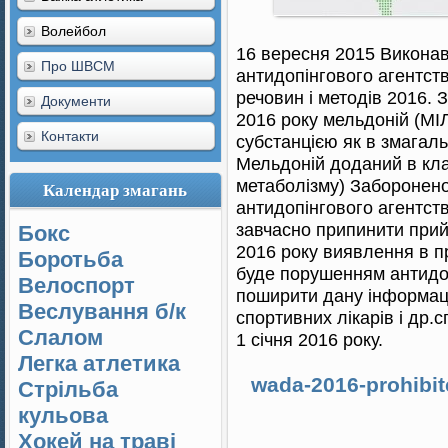
Волейбол
16 вересня 2015 Виконав
Про ШВСМ
антидопінгового агентст
речовин і методів 2016. 
Документи
2016 року мельдоній (М
Контакти
субстанцією як в змагаль
Мельдоній доданий в кла
метаболізму) Заборонено
Календар змагань
антидопінгового агентст
завчасно припинити прийо
Бокс
2016 року виявлення в пр
Боротьба
буде порушенням антидо
Велоспорт
поширити дану інформаці
Веслування б/к
спортивних лікарів і др.
Cлалом
1 січня 2016 року.
Легка атлетика
wada-2016-prohibite
Стрільба
кульова
Хокей на траві