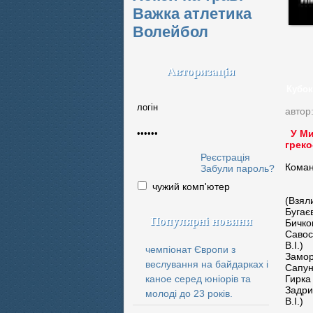
Важка атлетика
Волейбол
Авторизація
Кубок
автор
У Ми
греко
Реєстрація
Команд
Забули пароль?
Він
чужий комп'ютер
м.К
(Взял
Бугаєв
Популярні новини
Бичков
Савост
В.І.)
чемпіонат Європи з
Заморс
веслування на байдарках і
Сапун 
каное серед юніорів та
Гирка 
Задри
молоді до 23 років.
В.І.)