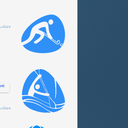
ьніше
ьніше