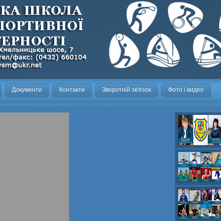
Документи
Контакти
Зворотній зв'язок
Фото і видео
Олександр- вел
Олександр- хок
художня,Максим 