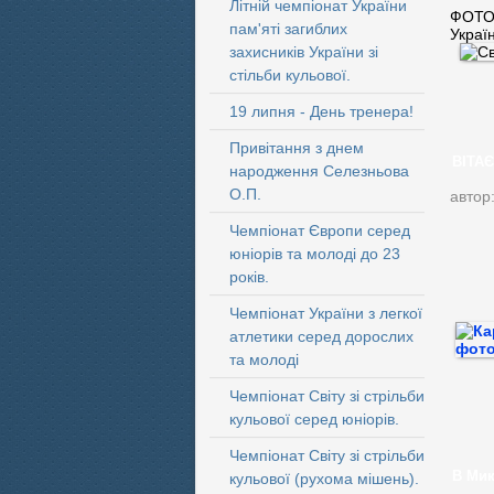
Літній чемпіонат України
ФОТО:
пам'яті загиблих
Украї
захисників України зі
стільби кульової.
19 липня - День тренера!
Привітання з днем
ВІТАЄ
народження Селезньова
О.П.
автор
Чемпіонат Європи серед
юніорів та молоді до 23
років.
Чемпіонат України з легкої
атлетики серед дорослих
та молоді
Чемпіонат Світу зі стрільби
кульової серед юніорів.
Чемпіонат Світу зі стрільби
В Мик
кульової (рухома мішень).