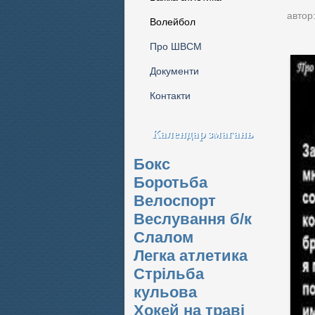
автор
Волейбол
Про ШВСМ
Документи
Контакти
Календар змагань
Бокс
Боротьба
Велоспорт
Веслування б/к
Cлалом
Легка атлетика
Стрільба
кульова
Хокей на траві