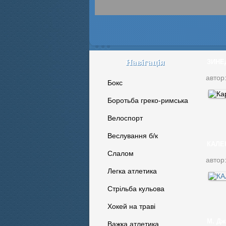
Навігація
ЗИНЕД
автор
Бокс
Боротьба греко-римська
Велоспорт
Веслування б/к
КАЛЕ
Cлалом
автор
Легка атлетика
Стрільба кульова
Хокей на траві
М. Дж
Важка атлетика