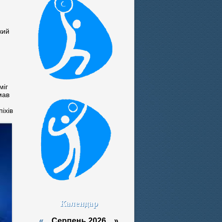
кий
міг
мав
піхів
Календар
«
Серпень 2026 »