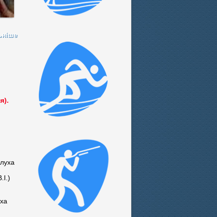
ьніше
я).
ілуха
.І.)
уха