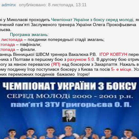
:
adminx
опубліковано: 8 листопада, 13:11
дні у Миколаєві проходить
Чемпіонат України з боксу серед молоді
, я
ячений пам’яті Заслуженого тренера України Олега Прокофьєвича
рьєва.
Програма змагань:
0 листопада
– поєдинки попередньої стадії змагань;
стопада
– півфінали;
стопада
– фінали.
анець Вінницької ШВСМ тренера Вакалюка Р.В.
ІГОР КОВТУН
пере
ника з Полтави в першому бою з
рахунком 5:0.
В другому бою отри
огу за явною перевагою
(ЯП)
над боксером з Закарпаття
.
Нажаль в
ому поєдинку Ігор поступився боксеру з Києва та посів
5- е місце
. Ус
рних переможних поєдинків бажаємо Ігорю!