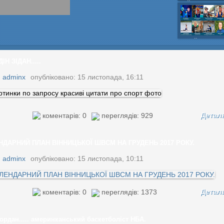
шайбою,Ігор Бич
Колісник- важка
веслвальний сл
на байдарках і 
кульова,Селезнь
каное,Максим Че
ІН ЗІДАН.....
:
adminx
опубліковано: 15 листопада, 16:11
Детал
коментарів: 0
переглядів: 929
НДАРНИЙ ПЛАН ВІННИЦЬКОЇ ШВСМ НА ГРУДЕНЬ 2017 РОКУ.
:
adminx
опубліковано: 15 листопада, 10:11
Детал
коментарів: 0
переглядів: 1373
ордан..... америнканський баскетболіст НБА.