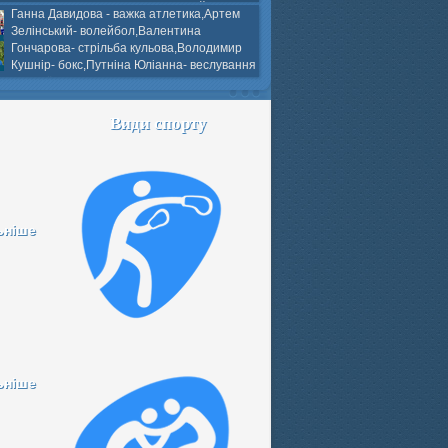
ков- боротьба греко-римська,Сергій
Ганна Давидова - важка атлетика,Артем
 атлетика,Вікторія Добротворська-
Зелінський- волейбол,Валентина
алом,Валерія Якушева - волейбол.
Гончарова- стрільба кульова,Володимир
Кушнір- бокс,Путніна Юліанна- веслування
каное,Моїсеєнко Марія- стрільба
ов Г. веслування на байдарках і
кін- бокс.
Види спорту
ьніше
ьніше