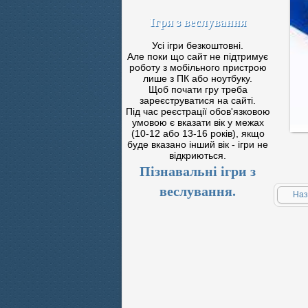
Ігри з веслування
Усі ігри безкоштовні.
Але поки що сайт не підтримує
роботу з мобільного пристрою
лише з ПК або ноутбуку.
Щоб почати гру треба
зареєструватися на сайті.
Під час реєстрації обов'язковою
умовою є вказати вік у межах
(10-12 або 13-16 років), якщо
буде вказано інший вік - ігри не
відкриються.
Пізнавальні ігри з
веслування.
Наз