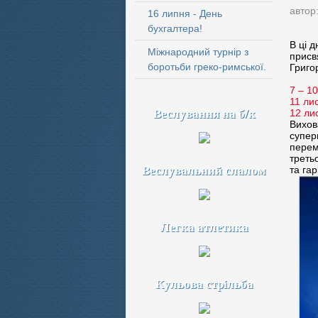
автор
16 липня - День
бухгалтера!
В ці 
Міжнародний турнір з
присв
боротьби греко-римської.
Григо
7 – 1
11 ли
Веслування на б/к
12 ли
Вихов
супер
перем
треть
Веслувальний слалом
та га
Легка атлетика
Кульова стрільба