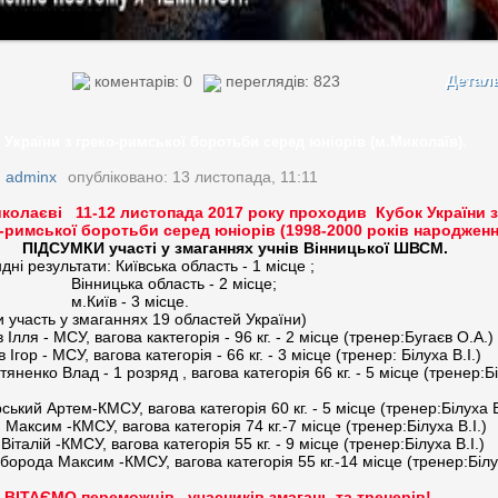
Детал
коментарів: 0
переглядів: 823
 України з греко-римської боротьби серед юніорів (м.Миколаїв).
:
adminx
опубліковано: 13 листопада, 11:11
колаєві 11-12 листопада 2017 року проходив Кубок України з
-римської боротьби серед юніорів (1998-2000 років народженн
ПІДСУМКИ участі у змаганнях учнів Вінницької ШВСМ.
ні результати: Київська область - 1 місце ;
ницька область - 2 місце;
иїв - 3 місце.
и участь у змаганнях 19 областей України)
 Ілля - МСУ, вагова кактегорія - 96 кг. - 2 місце (тренер:Бугаєв О.А.)
 Ігор - МСУ, вагова категорія - 66 кг. - 3 місце (тренер: Білуха В.І.)
яненко Влад - 1 розряд , вагова категорія 66 кг. - 5 місце (тренер:Б
ький Артем-КМСУ, вагова категорія 60 кг. - 5 місце (тренер:Білуха В
Максим -КМСУ, вагова категорія 74 кг.-7 місце (тренер:Білуха В.І.)
Віталій -КМСУ, вагова категорія 55 кг. - 9 місце (тренер:Білуха В.І.)
борода Максим -КМСУ, вагова категорія 55 кг.-14 місце (тренер:Біл
ВІТАЄМО переможців , учасників змагань та тренерів!