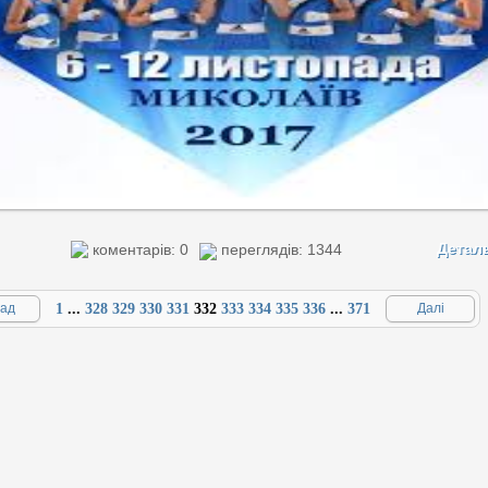
Детал
коментарів: 0
переглядів: 1344
ад
1
...
328
329
330
331
332
333
334
335
336
...
371
Далі