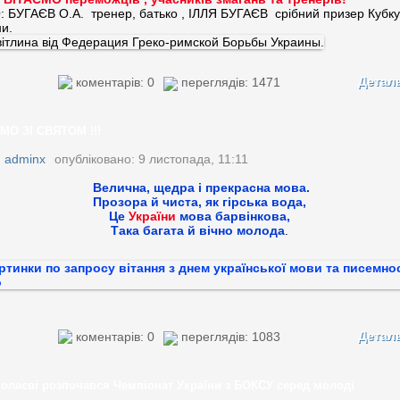
 БУГАЄВ О.А. тренер, батько , ІЛЛЯ БУГАЄВ срібний призер Кубку
ни.
Детал
коментарів: 0
переглядів: 1471
МО ЗІ СВЯТОМ !!!
:
adminx
опубліковано: 9 листопада, 11:11
Велична, щедра і прекрасна мова.
Прозора й чиста, як гірська вода,
Це
України
мова барвінкова,
Така багата й вічно молода
.
Детал
коментарів: 0
переглядів: 1083
олаєві розпочався Чемпіонат України з БОКСУ серед молоді