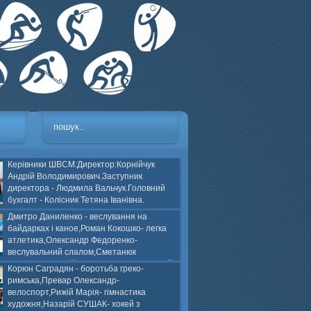
Керівники ШВСМ:Директор:Корнійчук
Андрій Володимирович.Заступник
директора - Людмила Вальчук.Головний
бухгалт - Колісник Тетяна Іванівна.
Дмитро Даниленко - веслування на
байдарках і каное,Роман Кокошко- легка
атлетика,Олександр Федоренко-
веслувальний слалом,Сметанюк
оспорт,Каплінський Володимир, Соломяний
Корюн Саградян - боротьба греко-
ей на траві,Лейла Юсіфзаде- гімнастика
римська,Превар Олександр-
Власюк- бокс,Нікіта БЕЛІК- хокей з шайбою.
велоспорт,Рижій Марія- гімнастика
художня,Назарій СУШАК- хокей з