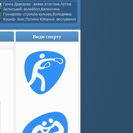
ков- боротьба греко-римська,Сергій
Ганна Давидова - важка атлетика,Артем
 атлетика,Вікторія Добротворська-
Зелінський- волейбол,Валентина
алом,Валерія Якушева - волейбол.
Гончарова- стрільба кульова,Володимир
Кушнір- бокс,Путніна Юліанна- веслування
каное,Моїсеєнко Марія- стрільба
ов Г. веслування на байдарках і
кін- бокс.
Види спорту