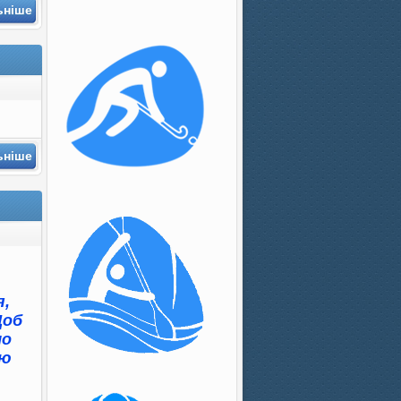
ьніше
ьніше
я,
Щоб
ло
тю