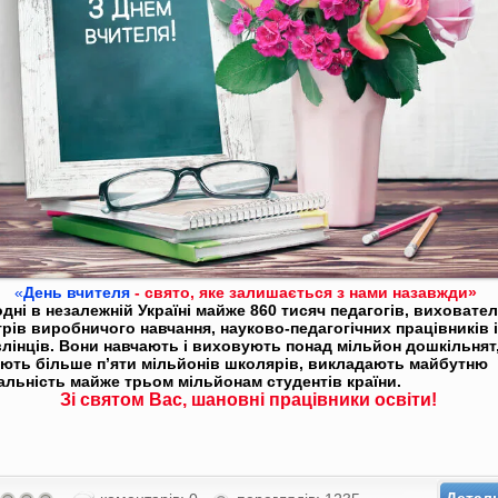
«
День вчителя
- свято, яке залишається з нами назавжди»
дні в незалежній Україні майже 860 тисяч педагогів, виховател
рів виробничого навчання, науково-педагогічних працівників і
лінців. Вони навчають і виховують понад мільйон дошкільнят
ють більше п’яти мільйонів школярів, викладають майбутню
альність майже трьом мільйонам студентів країни.
Зі святом Вас, шановні працівники освіти!