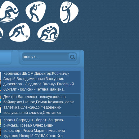
Керівники ШВСМ:Директор:Корнійчук
Андрій Володимирович.Заступник
директора - Людмила Вальчук.Головний
бухгалт - Колісник Тетяна Іванівна.
Дмитро Даниленко - веслування на
байдарках і каное,Роман Кокошко- легка
атлетика,Олександр Федоренко-
веслувальний слалом,Сметанюк
оспорт,Каплінський Володимир, Соломяний
Корюн Саградян - боротьба греко-
ей на траві,Лейла Юсіфзаде- гімнастика
римська,Превар Олександр-
Власюк- бокс,Нікіта БЕЛІК- хокей з шайбою.
велоспорт,Рижій Марія- гімнастика
художня,Назарій СУШАК- хокей з