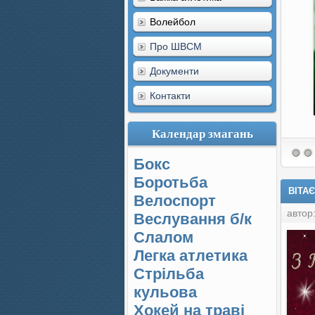
Волейбол
Про ШВСМ
Документи
Контакти
Календар змагань
Бокс
Боротьба
ВІТА
Велоспорт
автор
Веслування б/к
Cлалом
Легка атлетика
Стрільба
кульова
Хокей на траві