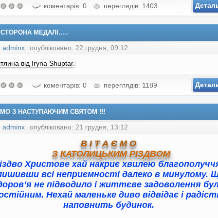
Детал
коментарів: 0
переглядів: 1403
СТОРОНА МЕДАЛІ.....
:
adminx
опубліковано: 22 грудня, 09:12
Детал
коментарів: 0
переглядів: 1189
ЄМО З НАСТУПАЮЧИМ СВЯТОМ !!!
:
adminx
опубліковано: 21 грудня, 13:12
В І Т А Є М О
З КАТОЛИЦЬКИМ РІЗДВОМ
іздво Христове хай накриє хвилею благополучч
лишивши всі неприємності далеко в минулому. 
доров’я не підводило і життєве задоволення бу
остійним. Нехай маленьке диво відвідає і радіс
наповнить будинок.