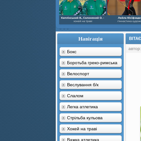
Навігація
ВІТА
автор
Бокс
Боротьба греко-римська
Велоспорт
Веслування б/к
Cлалом
Легка атлетика
Стрільба кульова
Хокей на траві
Важка атлетика