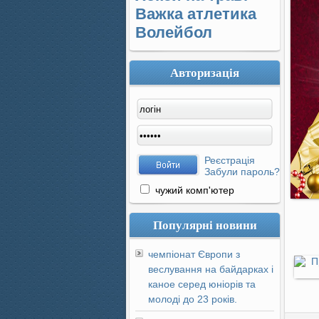
Важка атлетика
Волейбол
Авторизація
Реєстрація
Забули пароль?
чужий комп'ютер
Популярні новини
чемпіонат Європи з
веслування на байдарках і
каное серед юніорів та
молоді до 23 років.