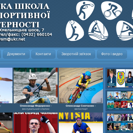
Документи
Контакти
Зворотній зв'язок
Фото і видео
Олександр- вел
Олександр- хок
художня,Максим 