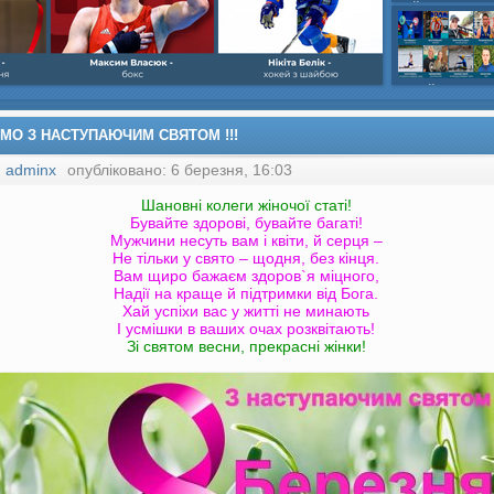
шайбою,Ігор Бич
Колісник- важка
веслвальний сл
на байдарках і 
кульова,Селезнь
каное,Максим Че
ЄМО З НАСТУПАЮЧИМ СВЯТОМ !!!
:
adminx
опубліковано: 6 березня, 16:03
Шановні колеги жіночої статі!
Бувайте здорові, бувайте багаті!
Мужчини несуть вам і квіти, й серця –
Не тільки у свято – щодня, без кінця.
Вам щиро бажаєм здоров`я міцного,
Надії на краще й підтримки від Бога.
Хай успіхи вас у житті не минають
І усмішки в ваших очах розквітають!
Зі святом весни, прекрасні жінки!