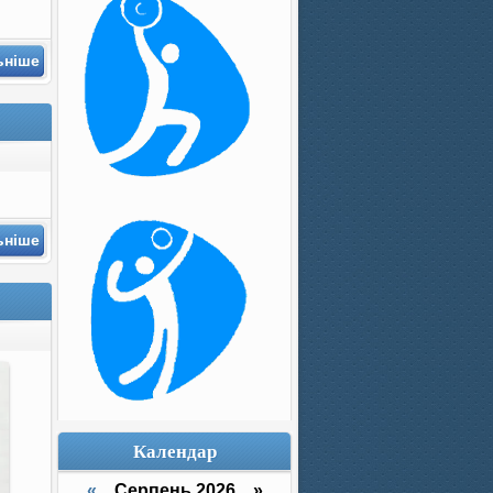
ьніше
ьніше
Календар
«
Серпень 2026 »