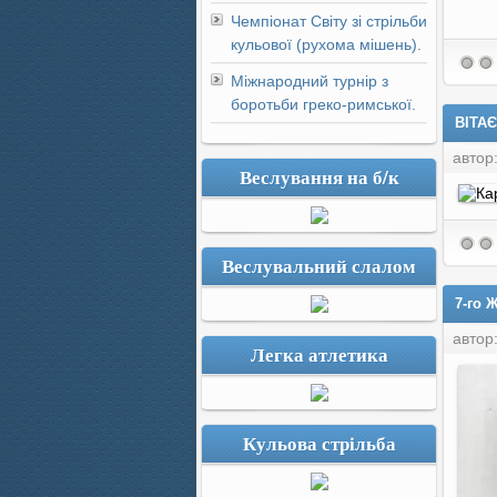
Чемпіонат Світу зі стрільби
кульової (рухома мішень).
Міжнародний турнір з
боротьби греко-римської.
ВІТАЄ
автор
Веслування на б/к
Веслувальний слалом
7-го 
автор
Легка атлетика
Кульова стрільба