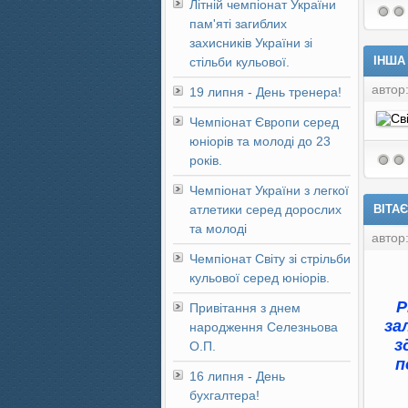
Літній чемпіонат України
пам'яті загиблих
захисників України зі
ІНША 
стільби кульової.
автор
19 липня - День тренера!
Чемпіонат Європи серед
юніорів та молоді до 23
років.
Чемпіонат України з легкої
атлетики серед дорослих
ВІТА
та молоді
автор
Чемпіонат Світу зі стрільби
кульової серед юніорів.
Р
Привітання з днем
за
народження Селезньова
з
О.П.
п
16 липня - День
бухгалтера!