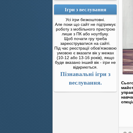
Ігри з веслування
Усі ігри безкоштовні.
Але поки що сайт не підтримує
роботу з мобільного пристрою
лише з ПК або ноутбуку.
Щоб почати гру треба
зареєструватися на сайті.
Під час реєстрації обов'язковою
умовою є вказати вік у межах
(10-12 або 13-16 років), якщо
буде вказано інший вік - ігри не
відкриються.
Пізнавальні ігри з
веслування.
Сього
майст
управ
навча
спеці