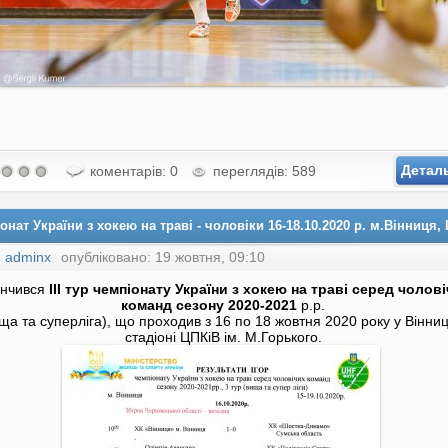
Детал
коментарів: 0
переглядів: 589
онат України з хокею на траві - чоловіки 16-18.10.2020 р. м.Вінниця, II
:
adminx
опубліковано: 19 жовтня, 09:10
інчився
III тур чемпіонату України з хокею на траві серед чолов
команд сезону 2020-2021
р.р.
ища та суперліга), що проходив з 16 по 18 жовтня 2020 року у Вінниц
стадіоні ЦПКіВ ім. М.Горького.