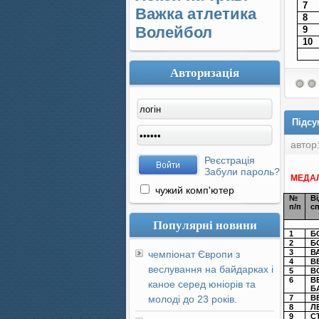
7
Важка атлетика
8
Волейбол
9
10
Авторизація
Підсу
автор
Реєстрація
Забули пароль?
МЕДАЛ
чужий комп'ютер
№
В
п/п
с
Популярні новини
1
Б
2
Б
3
В
чемпіонат Європи з
4
В
веслування на байдарках і
5
В
6
В
каное серед юніорів та
Б
молоді до 23 років.
7
В
8
Л
9
С