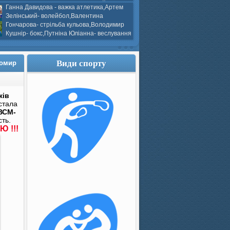
ков- боротьба греко-римська,Сергій
Ганна Давидова - важка атлетика,Артем
 атлетика,Вікторія Добротворська-
Зелінський- волейбол,Валентина
алом,Валерія Якушева - волейбол.
Гончарова- стрільба кульова,Володимир
Кушнір- бокс,Путніна Юліанна- веслування
каное,Моїсеєнко Марія- стрільба
ов Г. веслування на байдарках і
кін- бокс.
Види спорту
томир
ків
стала
ВСМ-
ть.
 !!!