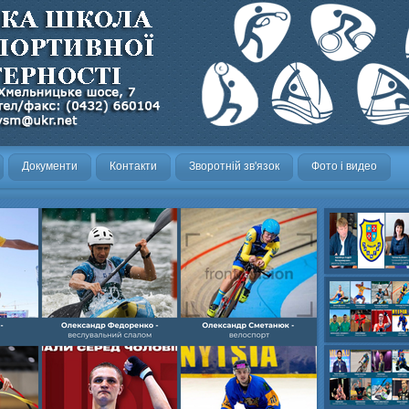
Документи
Контакти
Зворотній зв'язок
Фото і видео
Олександр- вел
Олександр- хок
художня,Максим 