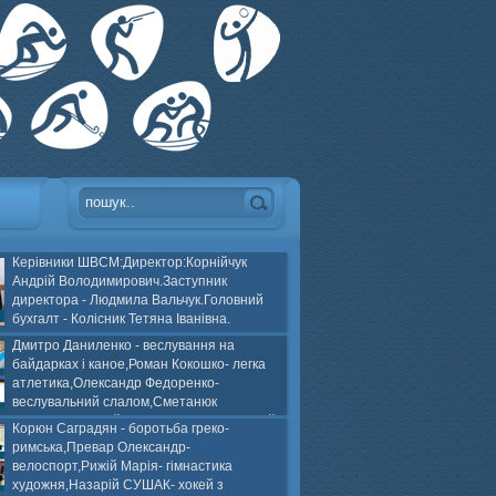
Керівники ШВСМ:Директор:Корнійчук
Андрій Володимирович.Заступник
директора - Людмила Вальчук.Головний
бухгалт - Колісник Тетяна Іванівна.
Дмитро Даниленко - веслування на
байдарках і каное,Роман Кокошко- легка
атлетика,Олександр Федоренко-
веслувальний слалом,Сметанюк
оспорт,Каплінський Володимир, Соломяний
Корюн Саградян - боротьба греко-
ей на траві,Лейла Юсіфзаде- гімнастика
римська,Превар Олександр-
Власюк- бокс,Нікіта БЕЛІК- хокей з шайбою.
велоспорт,Рижій Марія- гімнастика
художня,Назарій СУШАК- хокей з