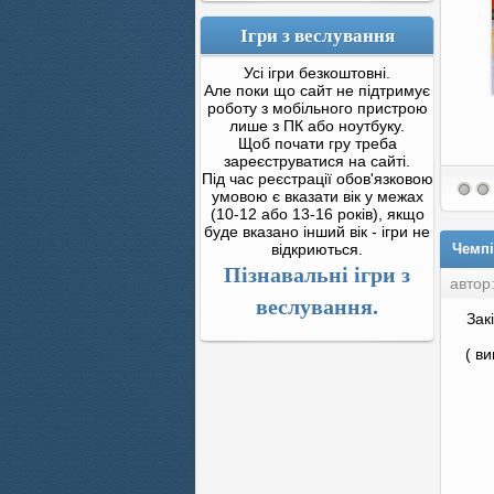
Ігри з веслування
Усі ігри безкоштовні.
Але поки що сайт не підтримує
роботу з мобільного пристрою
лише з ПК або ноутбуку.
Щоб почати гру треба
зареєструватися на сайті.
Під час реєстрації обов'язковою
умовою є вказати вік у межах
(10-12 або 13-16 років), якщо
буде вказано інший вік - ігри не
відкриються.
Чемпі
Пізнавальні ігри з
автор
веслування.
Зак
( в