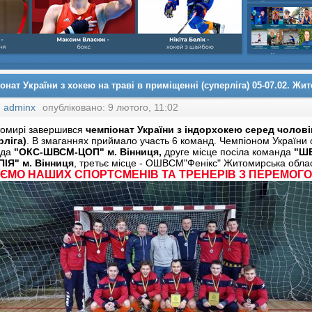
шайбою,Ігор Бич
Колісник- важка
веслвальний сл
на байдарках і 
кульова,Селезнь
каное,Максим Че
онат України з хокею на траві в приміщенні (суперліга) 05-07.02. Жи
:
adminx
опубліковано: 9 лютого, 11:02
омирі завершився
чемпіонат України з індорхокею серед чолові
рліга)
. В змаганнях приймало участь 6 команд. Чемпіоном України 
нда
"ОКС-ШВСМ-ЦОП" м. Вінниця,
друге місце посіла команда
"Ш
ІЯ" м. Вінниця
, третьє місце - ОШВСМ"Фенікс" Житомирська облас
АЄМО НАШИХ СПОРТСМЕНІВ ТА ТРЕНЕРІВ З ПЕРЕМОГОЮ