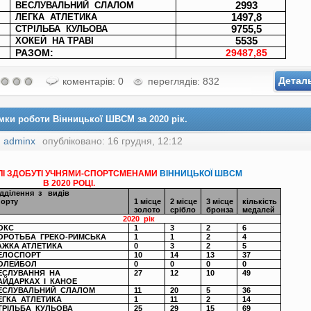
ВЕСЛУВАЛЬНИЙ
СЛАЛОМ
2993
ЛЕГКА
АТЛЕТИКА
1497,8
СТРІЛЬБА
КУЛЬОВА
9755,5
ХОКЕЙ
НА ТРАВІ
5535
РАЗОМ:
29487,85
Детал
коментарів: 0
переглядів: 832
мки роботи Вінницької ШВСМ за 2020 рік.
:
adminx
опубліковано: 16 грудня, 12:12
І ЗДОБУТІ УЧНЯМИ-СПОРТСМЕНАМИ
ВІННИЦЬКОЇ ШВСМ
В 2020 РОЦІ.
ідділення
з
видів
порту
1 місце
2 місце
3 місце
кількість
золото
срібло
бронза
медалей
2
020
рік
ОКС
1
3
2
6
ОРОТЬБА
ГРЕКО-РИМСЬКА
1
1
2
4
АЖКА АТЛЕТИКА
0
3
2
5
ЕЛОСПОРТ
10
14
13
37
ОЛЕЙБОЛ
0
0
0
0
ЕСЛУВАННЯ
НА
27
12
10
49
АЙДАРКАХ
І
КАНОЕ
ЕСЛУВАЛЬНИЙ
СЛАЛОМ
11
20
5
36
ЕГКА
АТЛЕТИКА
1
11
2
14
ТРІЛЬБА
КУЛЬОВА
25
29
15
69