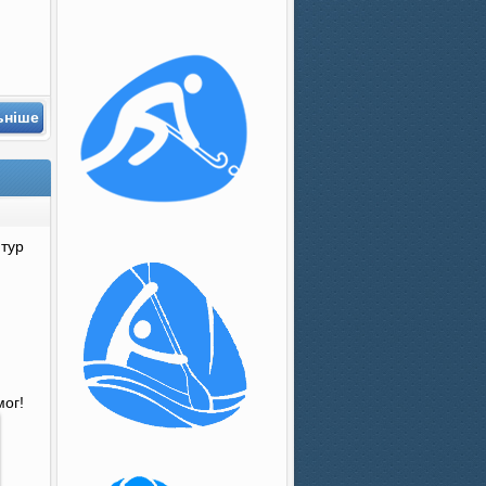
ьніше
 тур
ог!