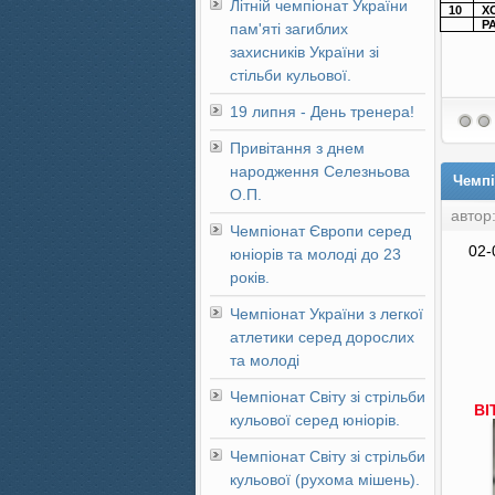
Літній чемпіонат України
10
Х
Р
пам'яті загиблих
захисників України зі
стільби кульової.
19 липня - День тренера!
Привітання з днем
народження Селезньова
Чемпі
О.П.
автор
Чемпіонат Європи серед
02-
юніорів та молоді до 23
років.
Чемпіонат України з легкої
атлетики серед дорослих
та молоді
Чемпіонат Світу зі стрільби
ВІ
кульової серед юніорів.
Чемпіонат Світу зі стрільби
кульової (рухома мішень).