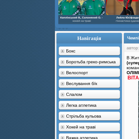
Навігація
Чемпі
автор
Бокс
В Жит
Боротьба греко-римська
(супе
кома
Велоспорт
ОЛІМП
ВІТ
Веслування б/к
Cлалом
Легка атлетика
Стрільба кульова
Хокей на траві
Важка атлетика