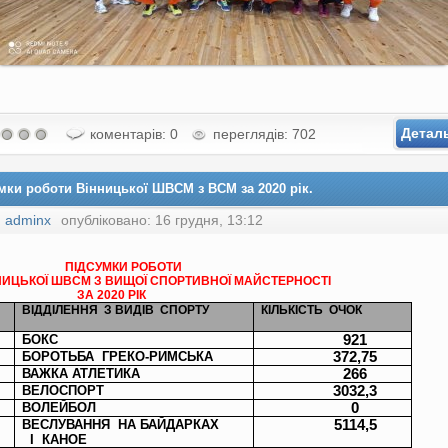
Детал
коментарів: 0
переглядів: 702
мки роботи Вінницької ШВСМ з ВСМ за 2020 рік.
:
adminx
опубліковано: 16 грудня, 13:12
ДСУМКИ РОБОТИ
ЦЬКОЇ ШВСМ З ВИЩОЇ СПОРТИВНОЇ МАЙСТЕРНОСТІ
 2020 РІ
К
ВІДДІЛЕННЯ
З ВИДІВ
СПОРТУ
КІЛЬКІСТЬ
ОЧОК
БОКС
921
БОРОТЬБА
ГРЕКО-РИМСЬКА
372,75
ВАЖКА АТЛЕТИКА
266
ВЕЛОСПОРТ
3032,3
ВОЛЕЙБОЛ
0
ВЕСЛУВАННЯ
НА БАЙДАРКАХ
5114,5
І
КАНОЕ