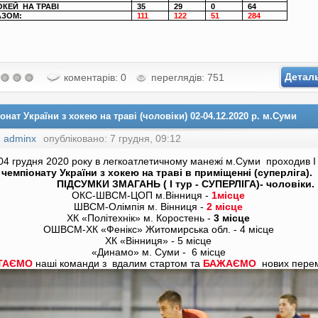
ОКЕЙ
НА ТРАВІ
35
29
0
64
АЗОМ:
111
122
51
284
Детал
коментарів: 0
переглядів: 751
онат України з хокею на траві (чоловіки) 02-04.12.2020 р. м.Суми
:
adminx
опубліковано: 7 грудня, 09:12
04 грудня 2020 року в легкоатлетичному манежі м.Суми проходив І
чемпіонату України з хокею на траві в приміщенні (суперліга).
ПІДСУМКИ ЗМАГАНЬ ( I тур - СУПЕРЛІГА)- чоловіки.
ОКС-ШВСМ-ЦОП м.Вінниця -
1місце
ШВСМ-Олімпія м. Вінниця -
2 місце
ХК «Політехнік» м. Коростень -
3 місце
ОШВСМ-ХК «Фенікс» Житомирська обл. - 4 місце
ХК «Вінниця» - 5 місце
«Динамо» м. Суми - 6 місце
ТАЄМО
наші команди з вдалим стартом та
БАЖАЄМО
нових перем