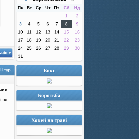
Пн
Вт
Ср
Чт
Пт
Сб
Нд
1
2
3
4
5
6
7
8
9
10
11
12
13
14
15
16
17
18
19
20
21
22
23
24
25
26
27
28
29
30
ьніше
31
Бокс
I тур.
ічих
Боротьба
і на
Хокей на траві