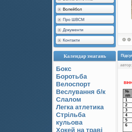
Волейбол
Про ШВСМ
Документи
Контакти
Календар змагань
Підсу
автор
Бокс
Боротьба
ПІ
Велоспорт
ВІННИ
ЗА
Веслування б/к
№
п/п
Cлалом
1
2
Легка атлетика
3
Стрільба
4
5
кульова
6
Хокей на траві