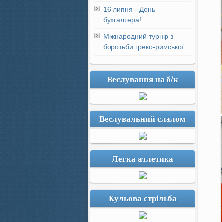
16 липня - День
бухгалтера!
Міжнародний турнір з
боротьби греко-римської.
Веслування на б/к
Веслувальний слалом
Легка атлетика
Кульова стрільба