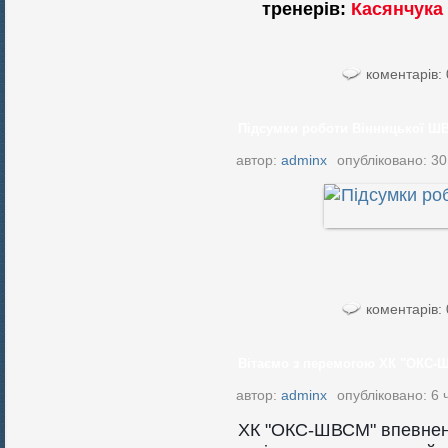
тренерів:
Касянчука 
коментарів: 
Підсумки роботи Вінницької ШВ
автор:
adminx
опубліковано: 30
коментарів: 
Вітаємо з перемогою ХК "ОКС-
автор:
adminx
опубліковано: 6 
ХК "ОКС-ШВСМ" впевнено