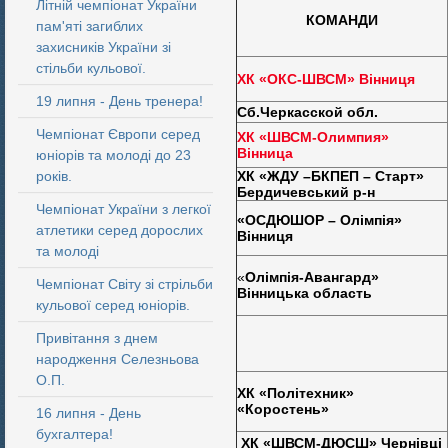
Літній чемпіонат України
КОМАНДИ
пам'яті загиблих
захисників України зі
стільби кульової.
ХК «ОКС-ШВСМ» Вінниця
19 липня - День тренера!
Сб.Черкасской обл.
Чемпіонат Європи серед
ХК «ШВСМ-Олимпия»
Вінница
юніорів та молоді до 23
років.
ХК «ЖДУ –БКПЕП – Старт»
Бердичевський р-н
Чемпіонат України з легкої
«ОСДЮШОР – Олімпія»
атлетики серед дорослих
Вінниця
та молоді
«
Олімпія-Авангард»
Чемпіонат Світу зі стрільби
Вінницька область
кульової серед юніорів.
Привітання з днем
народження Селезньова
О.П.
ХК «Політехник»
«Коростень»
16 липня - День
бухгалтера!
ХК «ШВСМ-ДЮСШ» Чернівці