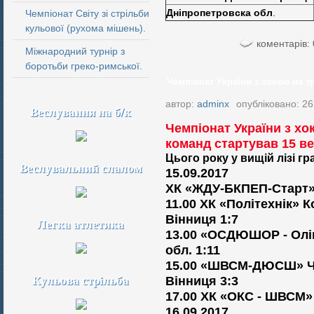
Дніпропетровска обл
.
Чемпіонат Світу зі стрільби
кульової (рухома мішень).
коментарів: 
Міжнародний турнір з
боротьби греко-римської.
Чемпіонат України з хокею на тра
автор:
adminx
опубліковано: 26
Веслування на б/к
Чемпіонат України з хо
команд стартував 15 ве
Цього року у вищій лізі г
Веслувальний слалом
15.09.2017
ХК «ЖДУ-БКПЕП-Старт» 
11.00 ХК «Політехнік» 
Вінниця 1:7
Легка атлетика
13.00 «ОСДЮШОР - Олім
обл. 1:11
15.00 «ШВСМ-ДЮСШ» Чер
Кульова стрільба
Вінниця 3:3
17.00 ХК «ОКС - ШВСМ» 
16.09.2017