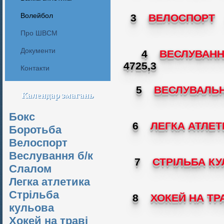
Волейбол
3
ВЕЛОСПОРТ
Про ШВСМ
Документи
4
ВЕСЛУВАНН
4725,3
Контакти
5
ВЕСЛУВАЛЬ
Календар змагань
Бокс
6
ЛЕГКА АТЛЕТ
Боротьба
Велоспорт
Веслування б/к
7
СТРІЛЬБА К
Cлалом
Легка атлетика
Стрільба
8
ХОКЕЙ НА ТР
кульова
Хокей на траві