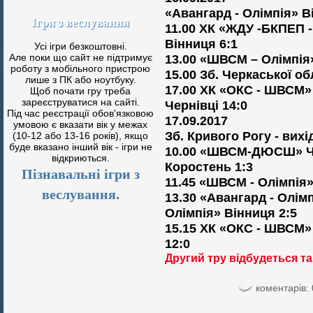
«Авангард - Олімпія» В
Ігри з веслування
11.00 ХК «ЖДУ -БКПЕП 
Вінниця 6:1
Усі ігри безкоштовні.
Але поки що сайт не підтримує
13.00 «ШВСМ – Олімпія»
роботу з мобільного пристрою
15.00 Зб. Черкаської об
лише з ПК або ноутбуку.
17.00 ХК «ОКС - ШВСМ
Щоб почати гру треба
зареєструватися на сайті.
Чернівці 14:0
Під час реєстрації обов'язковою
17.09.2017
умовою є вказати вік у межах
Зб. Кривого Рогу - вих
(10-12 або 13-16 років), якщо
буде вказано інший вік - ігри не
10.00 «ШВСМ-ДЮСШ» Чер
відкриються.
Коростень 1:3
Пізнавальні ігри з
11.45 «ШВСМ - Олімпія» 
веслування.
13.30 «Авангард - Олі
Олімпія» Вінниця 2:5
15.15 ХК «ОКС - ШВСМ»
12:0
Другий тру відбудеться та
коментарів: 