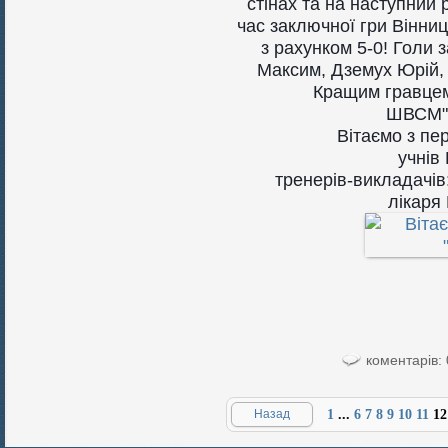
стінах та на наступний 
час заключної гри Вінниц
з рахунком 5-0! Голи
Максим, Дземух Юрій,
Кращим гравцем
ШВСМ
Вітаємо з п
учнів
тренерів-викладачів
лікаря 
коментарів: 
Назад
1
...
6
7
8
9
10
11
12