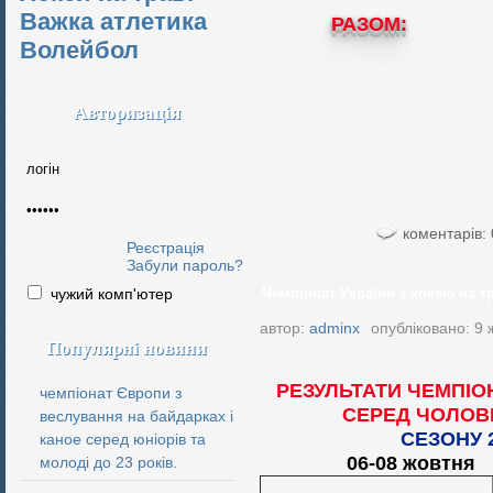
Важка атлетика
РАЗОМ
Волейбол
Авторизація
коментарів: 
Реєстрація
Забули пароль?
чужий комп'ютер
Чемпіонат України з хокею на тра
автор:
adminx
опубліковано: 9 
Популярні новини
РЕЗУЛЬТАТИ ЧЕМПІОН
чемпіонат Європи з
СЕРЕД ЧОЛОВІ
веслування на байдарках і
СЕЗОНУ 20
каное серед юніорів та
06-08 жов
молоді до 23 років.