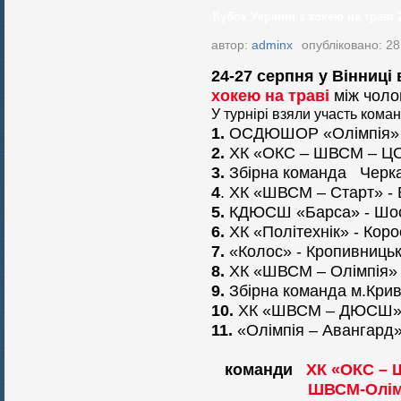
Кубок України з хокею на траві 
автор:
adminx
опубліковано: 28
24-27 серпня у Вінниці
хокею на траві
між чоло
У турнірі взяли участь коман
1.
ОСДЮШОР «Олімпія» -
2.
ХК «ОКС – ШВСМ – ЦО
3.
Збірна команда Черка
4
. ХК «ШВСМ – Старт» - 
5.
КДЮСШ «Барса» - Шо
6.
ХК «Політехнік» - Коро
7.
«Колос» - Кропивниць
8.
ХК «ШВСМ – Олімпія» 
9.
Збірна команда м.Крив
10.
ХК «ШВСМ – ДЮСШ» -
11.
«Олімпія – Авангард» 
команди
ХК «ОКС – 
ШВСМ-Олімп