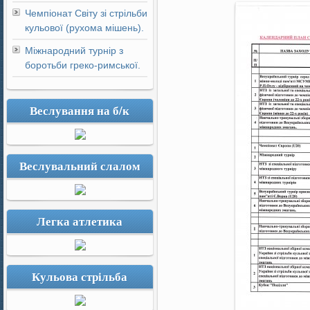
Чемпіонат Світу зі стрільби
кульової (рухома мішень).
Міжнародний турнір з
боротьби греко-римської.
Веслування на б/к
Веслувальний слалом
Легка атлетика
Кульова стрільба