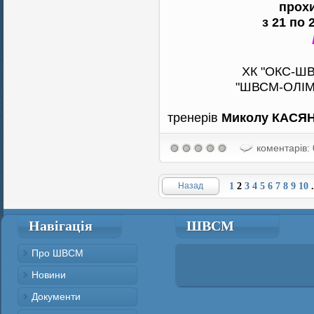
прохи
з 21 по 
ХК "ОКС-ШВ
"ШВСМ-ОЛІМП
тренерів
Миколу КАСЯ
коментарів: 
Назад
1
2
3
4
5
6
7
8
9
10
.
Навігація
ШВСМ
Про ШВСМ
Новини
Документи