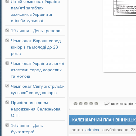
Літній чемпіонат України
пам'яті загиблих
захисників України зі
стільби кульової.
19 липня - День тренера!
Чемпіонат Європи серед
юніорів та молоді до 23
років.
Чемпіонат України з легкої
атлетики серед дорослих
та молоді
Чемпіонат Світу зі стрільби
кульової серед юніорів.
Привітання з днем
коментарів: 
народження Селезньова
О.П.
КАЛЕНДАРНИЙ ПЛАН ВІННИЦЬКО
16 липня - День
автор:
adminx
опубліковано: 28
бухгалтера!