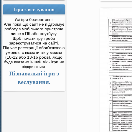
Ігри з веслування
Усі ігри безкоштовні.
Але поки що сайт не підтримує
роботу з мобільного пристрою
лише з ПК або ноутбуку.
Щоб почати гру треба
зареєструватися на сайті.
Під час реєстрації обов'язковою
умовою є вказати вік у межах
(10-12 або 13-16 років), якщо
буде вказано інший вік - ігри не
відкриються.
Пізнавальні ігри з
веслування.