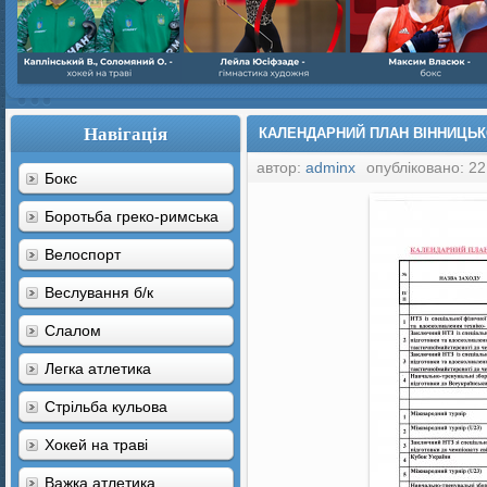
Навігація
КАЛЕНДАРНИЙ ПЛАН ВІННИЦЬКО
автор:
adminx
опубліковано: 22
Бокс
Боротьба греко-римська
Велоспорт
Веслування б/к
Cлалом
Легка атлетика
Стрільба кульова
Хокей на траві
Важка атлетика