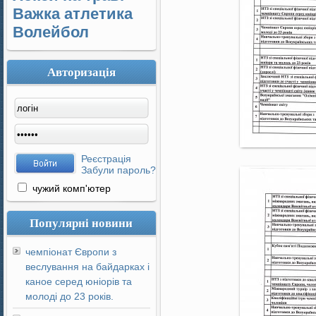
Важка атлетика
Волейбол
Авторизація
Реєстрація
Забули пароль?
чужий комп'ютер
Популярні новини
чемпіонат Європи з
веслування на байдарках і
каное серед юніорів та
молоді до 23 років.