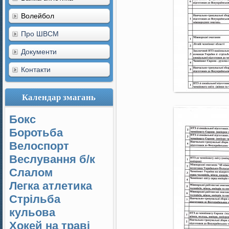
Волейбол
Про ШВСМ
Документи
Контакти
Календар змагань
Бокс
Боротьба
Велоспорт
Веслування б/к
Cлалом
Легка атлетика
Стрільба
кульова
Хокей на траві