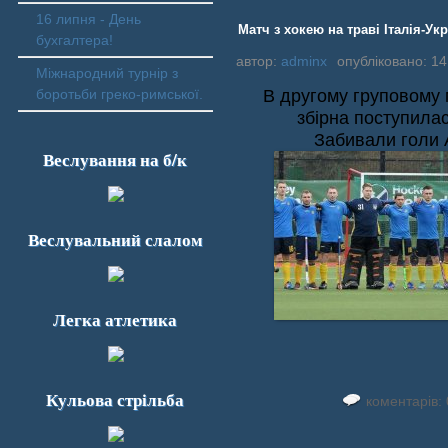
16 липня - День
Матч з хокею на траві Італія-Укр
бухгалтера!
автор:
adminx
опубліковано: 14
Міжнародний турнір з
В другому груповому 
боротьби греко-римської.
збірна поступилася
Забивали голи 
Веслування на б/к
Веслувальний слалом
Легка атлетика
Кульова стрільба
коментарів: 