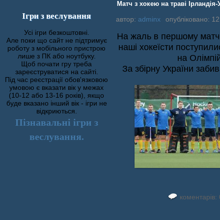
Матч з хокею на траві Ірландія-
Ігри з веслування
автор:
adminx
опубліковано: 12
Усі ігри безкоштовні.
На жаль в першому матчі 
Але поки що сайт не підтримує
наші хокеїсти поступилис
роботу з мобільного пристрою
лише з ПК або ноутбуку.
на Олімпій
Щоб почати гру треба
За збірну України заби
зареєструватися на сайті.
Під час реєстрації обов'язковою
умовою є вказати вік у межах
(10-12 або 13-16 років), якщо
буде вказано інший вік - ігри не
відкриються.
Пізнавальні ігри з
веслування.
коментарів: 