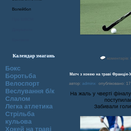
Волейбол
Про ШВСМ
Документи
Контакти
Календар змагань
коментарів: 
Бокс
Матч з хокею на траві Франція-У
Боротьба
Велоспорт
автор:
adminx
опубліковано: 17
Веслування б/к
На жаль у чверті фіналу
Cлалом
поступилас
Легка атлетика
Забивали голи
Стрільба
кульова
Хокей на траві