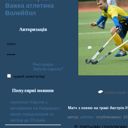
Важка атлетика
Волейбол
Авторизація
Реєстрація
Забули пароль?
чужий комп'ютер
Популярні новини
коментарів: 
чемпіонат Європи з
веслування на байдарках і
Матч з хокею на траві Австрія-У
каное серед юніорів та
автор:
adminx
опубліковано: 16
молоді до 23 років.
В третьому груповому 