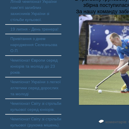
Літній чемпіонат України
збірна поступилася
пам'яті загиблих
За нашу команду заби
захисників України зі
стільби кульової.
19 липня - День тренера!
Привітання з днем
народження Селезньова
О.П.
Чемпіонат Європи серед
юніорів та молоді до 23
років.
Чемпіонат України з легкої
атлетики серед дорослих
та молоді
Чемпіонат Світу зі стрільби
кульової серед юніорів.
Чемпіонат Світу зі стрільби
коментарів: 
кульової (рухома мішень).