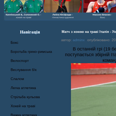
Навігація
Матч з хокею на траві Італія - У
автор:
adminx
опубліковано: 20
Бокс
В останній грі (19 
Боротьба греко-римська
поступається збірній Іт
коман
Велоспорт
Веслування б/к
Cлалом
Легка атлетика
Стрільба кульова
Хокей на траві
Важка атлетика