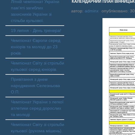
Літній чемпіонат України
КАЛЕНДАРНИЙ ПЛАН ВІННИЦЬКОЇ
пам'яті загиблих
автор:
adminx
опубліковано: 30
захисників України зі
стільби кульової.
19 липня - День тренера!
Чемпіонат Європи серед
юніорів та молоді до 23
років.
Чемпіонат Світу зі стрільби
кульової серед юніорів.
Привітання з днем
народження Селезньова
О.П.
Чемпіонат України з легкої
атлетики серед дорослих
та молоді
Чемпіонат Світу зі стрільби
кульової (рухома мішень).