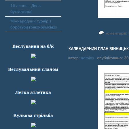
16 липня - День
бухгалтера!
Міжнародний турнір з
боротьби греко-римської.
коментарів: 
Веслування на б/к
КАЛЕНДАРНИЙ ПЛАН ВІННИЦЬКОЇ
автор:
adminx
опубліковано: 30
Веслувальний слалом
Легка атлетика
Кульова стрільба