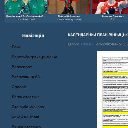
Навігація
КАЛЕНДАРНИЙ ПЛАН ВІННИЦЬКОЇ
автор:
adminx
опубліковано: 25
Бокс
Боротьба греко-римська
Велоспорт
Веслування б/к
Cлалом
Легка атлетика
Стрільба кульова
Хокей на траві
Важка атлетика