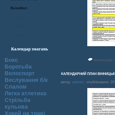
Волейбол
Про ШВСМ
Документи
Контакти
Календар змагань
Бокс
коментарів: 
Боротьба
Велоспорт
КАЛЕНДАРНИЙ ПЛАН ВІННИЦЬКОЇ
Веслування б/к
автор:
adminx
опубліковано: 25
Cлалом
Легка атлетика
Стрільба
кульова
Хокей на траві