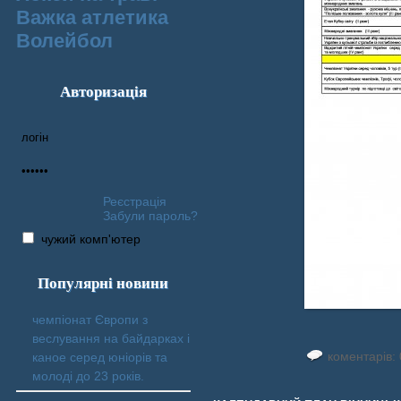
Важка атлетика
Волейбол
Авторизація
Реєстрація
Забули пароль?
чужий комп'ютер
Популярні новини
чемпіонат Європи з
веслування на байдарках і
коментарів: 
каное серед юніорів та
молоді до 23 років.