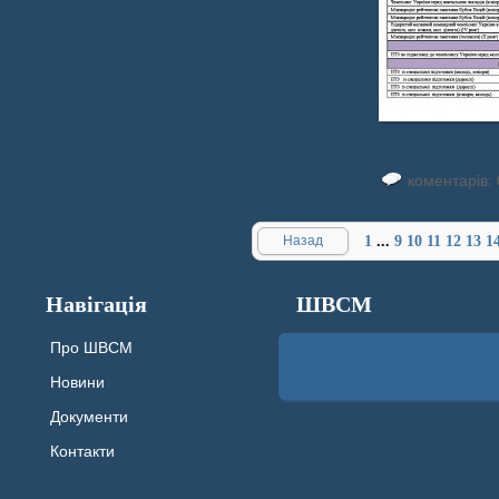
коментарів: 
Назад
1
...
9
10
11
12
13
1
Навігація
ШВСМ
Про ШВСМ
Новини
Документи
Контакти