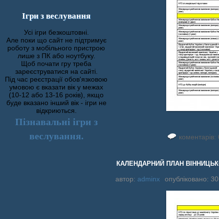
Ігри з веслування
Усі ігри безкоштовні.
Але поки що сайт не підтримує
роботу з мобільного пристрою
лише з ПК або ноутбуку.
Щоб почати гру треба
зареєструватися на сайті.
Під час реєстрації обов'язковою
умовою є вказати вік у межах
(10-12 або 13-16 років), якщо
буде вказано інший вік - ігри не
відкриються.
Пізнавальні ігри з
веслування.
коментарів: 
КАЛЕНДАРНИЙ ПЛАН ВІННИЦЬКОЇ
автор:
adminx
опубліковано: 30