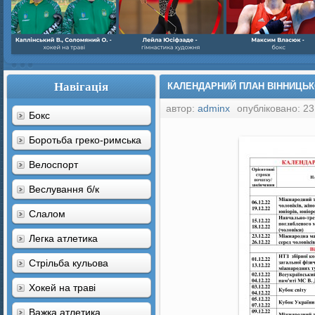
Навігація
КАЛЕНДАРНИЙ ПЛАН ВІННИЦЬКО
автор:
adminx
опубліковано: 23
Бокс
Боротьба греко-римська
Велоспорт
Веслування б/к
Cлалом
Легка атлетика
Стрільба кульова
Хокей на траві
Важка атлетика