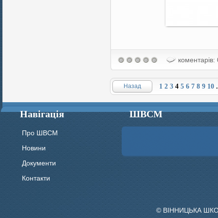
коментарів: 
Назад
1
2
3
4
5
6
7
8
9
10
.
Навігація
ШВСМ
Про ШВСМ
Новини
Документи
Контакти
© ВІННИЦЬКА ШК