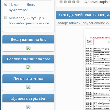
коментарів: 
16 липня - День
бухгалтера!
КАЛЕНДАРНИЙ ПЛАН ВІННИЦЬКО
Міжнародний турнір з
автор:
adminx
опубліковано: 27
боротьби греко-римської.
Веслування на б/к
Веслувальний слалом
Легка атлетика
Кульова стрільба