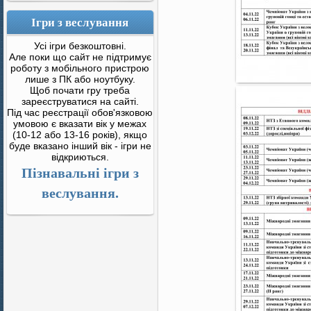
Ігри з веслування
Усі ігри безкоштовні.
Але поки що сайт не підтримує
роботу з мобільного пристрою
лише з ПК або ноутбуку.
Щоб почати гру треба
зареєструватися на сайті.
Під час реєстрації обов'язковою
умовою є вказати вік у межах
(10-12 або 13-16 років), якщо
буде вказано інший вік - ігри не
відкриються.
Пізнавальні ігри з
веслування.