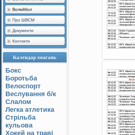
Волейбол
Про ШВСМ
Документи
Контакти
Календар змагань
Бокс
Боротьба
Велоспорт
Веслування б/к
Cлалом
Легка атлетика
Стрільба
кульова
Хокей на траві