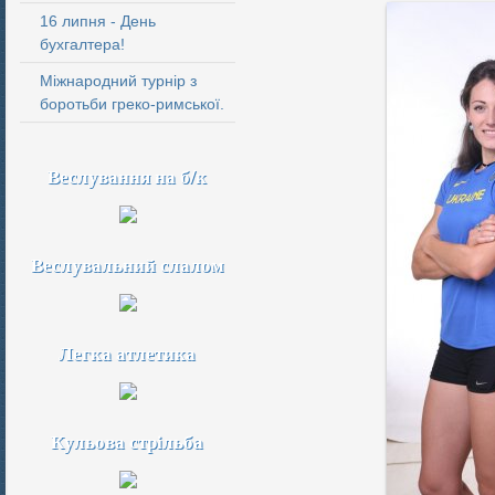
16 липня - День
бухгалтера!
Міжнародний турнір з
боротьби греко-римської.
Веслування на б/к
Веслувальний слалом
Легка атлетика
Кульова стрільба