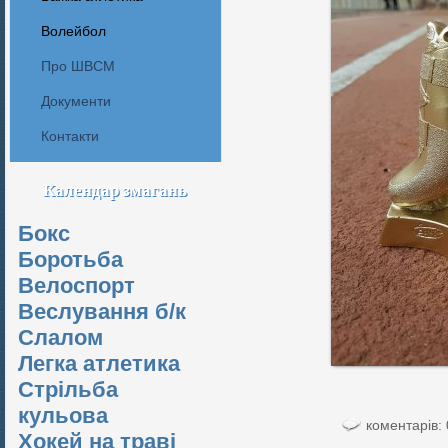
Волейбол
Про ШВСМ
Документи
Контакти
Календар змагань
Бокс
Боротьба
Велоспорт
Веслування б/к
Cлалом
Легка атлетика
Стрільба
кульова
коментарів: 
Хокей на траві