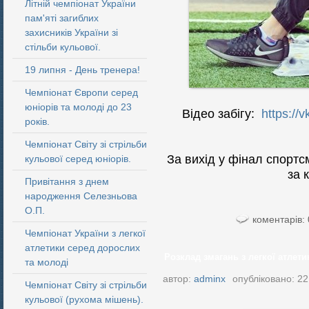
Літній чемпіонат України
пам'яті загиблих
захисників України зі
стільби кульової.
19 липня - День тренера!
Чемпіонат Європи серед
юніорів та молоді до 23
Відео забігу:
https://
років.
Чемпіонат Світу зі стрільби
За вихід у фінал спортс
кульової серед юніорів.
за 
Привітання з днем
народження Селезньова
О.П.
коментарів: 
Чемпіонат України з легкої
атлетики серед дорослих
Розклад змагань з легкої атлетик
та молоді
автор:
adminx
опубліковано: 22
Чемпіонат Світу зі стрільби
кульової (рухома мішень).