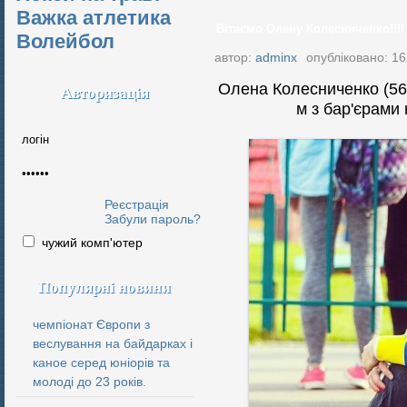
Важка атлетика
Вітаємо Олену Колесниченко!!!!
Волейбол
автор:
adminx
опубліковано: 16
Олена Колесниченко (56.
Авторизація
м з бар'єрами 
Реєстрація
Забули пароль?
чужий комп'ютер
Популярні новини
чемпіонат Європи з
веслування на байдарках і
каное серед юніорів та
молоді до 23 років.