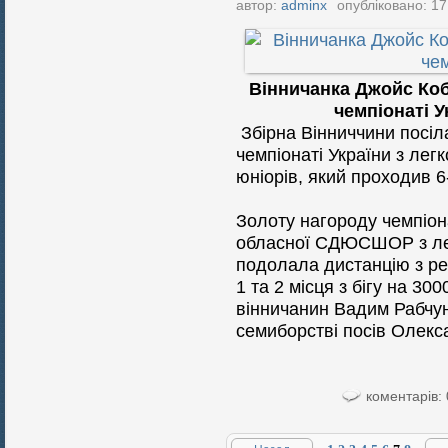
автор:
adminx
опубліковано: 17
Вінничанка Джойс Коб
чемпіонаті У
Збірна Вінниччини посіл
чемпіонаті України з лег
юніорів, який проходив 
Золоту нагороду чемпіон
обласної СДЮСШОР з лег
подолала дистанцію з ре
1 та 2 місця з бігу на 3
вінничанин Вадим Рабчун
семиборстві посів Олек
коментарів: 