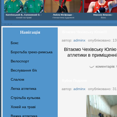
Навігація
Вітаємо Чехівську Юлію!!!
автор:
adminx
опубліковано: 13
Бокс
Вітаємо Чехівську Юлію і
Боротьба греко-римська
атлетики в приміщенні (
Велоспорт
коментарів: 
Веслування б/к
Cлалом
Кубок Поділля
Легка атлетика
автор:
adminx
опубліковано: 31
Стрільба кульова
Хокей на траві
Важка атлетика