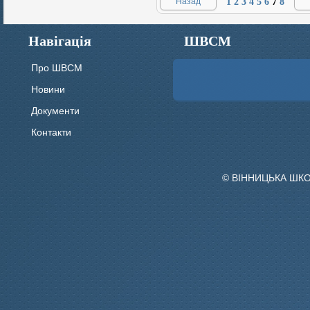
Назад
1
2
3
4
5
6
7
8
Навігація
ШВСМ
Про ШВСМ
Новини
Документи
Контакти
© ВІННИЦЬКА ШК