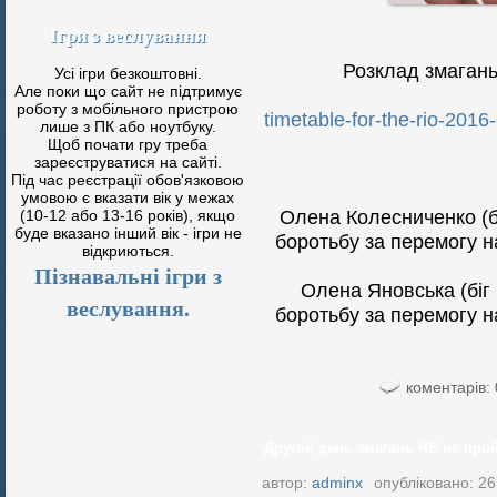
Ігри з веслування
Розклад змагань з
Усі ігри безкоштовні.
Але поки що сайт не підтримує
роботу з мобільного пристрою
timetable-for-the-rio-201
лише з ПК або ноутбуку.
Щоб почати гру треба
зареєструватися на сайті.
Під час реєстрації обов'язковою
умовою є вказати вік у межах
Олена Колесниченко (бі
(10-12 або 13-16 років), якщо
буде вказано інший вік - ігри не
боротьбу за перемогу н
відкриються.
Пізнавальні ігри з
Олена Яновська (біг 
веслування.
боротьбу за перемогу н
коментарів: 
Другий день змагань ЧЄ не прой
автор:
adminx
опубліковано: 26