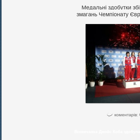
Медальні здобутки збі
змагань Чемпіонату Євро
коментарів: 
Вінничанка Джойс Коба здобула