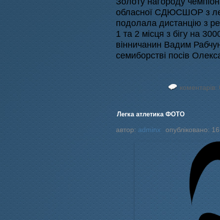
Золоту нагороду чемпіон
обласної СДЮСШОР з лег
подолала дистанцію з ре
1 та 2 місця з бігу на 3
вінничанин Вадим Рабчун
семиборстві посів Олек
коментарів: 
Легка атлетика ФОТО
автор:
adminx
опубліковано: 16