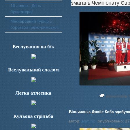
змагань Чемпіонату Євро
16 липня - День
бухгалтера!
Міжнародний турнір з
боротьби греко-римської.
Веслування на б/к
Веслувальний слалом
Легка атлетика
коментарів: 
Вінничанка Джойс Коба здобула
Кульова стрільба
автор:
adminx
опубліковано: 17