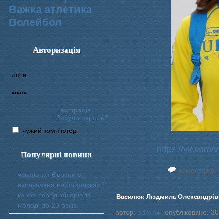
Важка атлетика
Волейбол
Авторизація
Реєстрація
Забули пароль?
чужий комп'ютер
https;//vk.com
Популярні новини
коментарів: 
чемпіонат Європи з
веслування на байдарках і
каное серед юніорів та
Василюк Людмила Олександрівн
молоді до 23 років.
автор:
adminx
опубліковано: 30