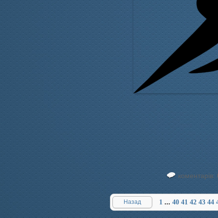
коментарів: 
Назад
1
...
40
41
42
43
44