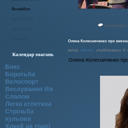
Волейбол
Про ШВСМ
коментарів: 
Документи
Контакти
Олена Колесниченко про викон
автор:
adminx
опубліковано: 6 
Календар змагань
Олена Колесниченко про
Бокс
Боротьба
Велоспорт
Веслування б/к
Cлалом
Легка атлетика
Стрільба
кульова
Хокей на траві