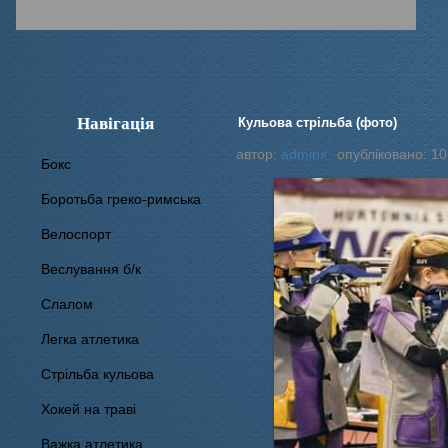
Навігація
Кульова стрільба (фото)
автор:
adminx
опубліковано: 10
Бокс
Боротьба греко-римська
Велоспорт
Веслування б/к
Cлалом
Легка атлетика
Стрільба кульова
Хокей на траві
Важка атлетика