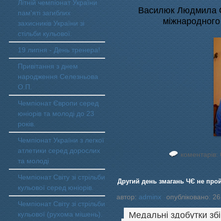
Літній чемпіонат України
Василюк Людмила О
пам'яті загиблих
міжнародного 
захисників України зі
стільби кульової.
19 липня - День тренера!
Привітання з днем
народження Селезньова
О.П.
Чемпіонат Європи серед
юніорів та молоді до 23
років.
Чемпіонат України з легкої
атлетики серед дорослих
коментарів: 
та молоді
Чемпіонат Світу зі стрільби
Другий день змагань ЧЄ не прой
кульової серед юніорів.
автор:
adminx
опубліковано: 26
Чемпіонат Світу зі стрільби
Медальні здобутки збі
кульової (рухома мішень).