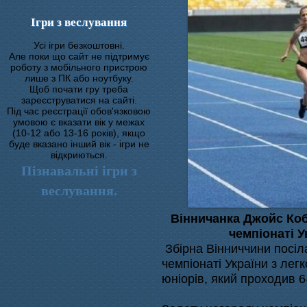
Ігри з веслування
Усі ігри безкоштовні.
Але поки що сайт не підтримує
роботу з мобільного пристрою
лише з ПК або ноутбуку.
Щоб почати гру треба
зареєструватися на сайті.
Під час реєстрації обов'язковою
умовою є вказати вік у межах
(10-12 або 13-16 років), якщо
буде вказано інший вік - ігри не
відкриються.
Пізнавальні ігри з
веслування.
Вінничанка Джойс Коб
чемпіонаті У
Збірна Вінниччини посіл
чемпіонаті України з лег
юніорів, який проходив 