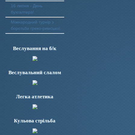
16 липня - День
бухгалтера!
Міжнародний турнір з
боротьби греко-римської.
Веслування на б/к
Веслувальний слалом
Легка атлетика
Кульова стрільба