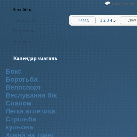
коментарів: 
Волейбол
Про ШВСМ
Назад
1
2
3
4
5
Далі
Документи
Контакти
Календар змагань
Бокс
Боротьба
Велоспорт
Веслування б/к
Cлалом
Легка атлетика
Стрільба
кульова
Хокей на траві