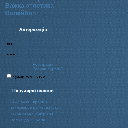
Важка атлетика
Волейбол
Авторизація
Реєстрація
Забули пароль?
чужий комп'ютер
Популярні новини
чемпіонат Європи з
веслування на байдарках і
каное серед юніорів та
молоді до 23 років.