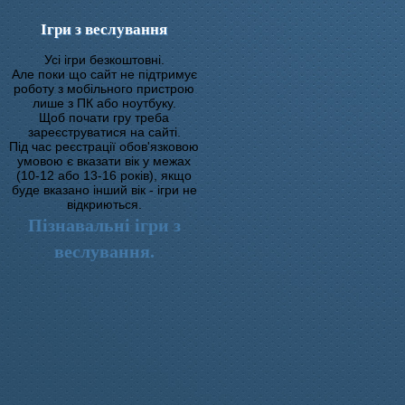
Ігри з веслування
Усі ігри безкоштовні.
Але поки що сайт не підтримує
роботу з мобільного пристрою
лише з ПК або ноутбуку.
Щоб почати гру треба
зареєструватися на сайті.
Під час реєстрації обов'язковою
умовою є вказати вік у межах
(10-12 або 13-16 років), якщо
буде вказано інший вік - ігри не
відкриються.
Пізнавальні ігри з
веслування.