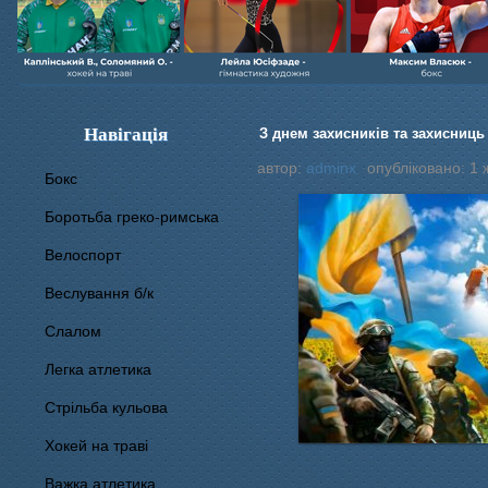
Навігація
З днем захисників та захисниць
автор:
adminx
опубліковано: 1 
Бокс
Боротьба греко-римська
Велоспорт
Веслування б/к
Cлалом
Легка атлетика
Стрільба кульова
Хокей на траві
Важка атлетика