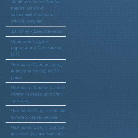
Літній чемпіонат України
пам'яті загиблих
захисників України зі
стільби кульової.
19 липня - День тренера!
Привітання з днем
народження Селезньова
О.П.
Чемпіонат Європи серед
юніорів та молоді до 23
років.
Чемпіонат України з легкої
атлетики серед дорослих
та молоді
Чемпіонат Світу зі стрільби
кульової серед юніорів.
Чемпіонат Світу зі стрільби
кульової (рухома мішень).