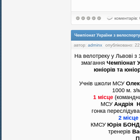
коментарів: 
Чемпіонат України з велоспорту 
автор:
adminx
опубліковано: 22
На велотреку у Львові з
змагання
Чемпіонат У
юніорів та юніо
Учнів школи МСУ
Оле
1000 м. з/
1 місце
(командна
МСУ
Андрія 
гонка переслідуван
2 місце
КМСУ
Юрія БОН
тренерів
Ва
П