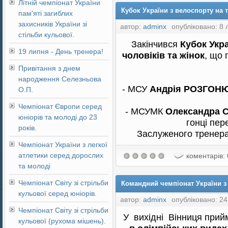
Літній чемпіонат України
Кубок України з велоспорту на т
пам'яті загиблих
захисників України зі
автор:
adminx
опубліковано: 8 
стільби кульової.
Закінчився
Кубок Укр
19 липня - День тренера!
чоловіків та жінок
, що 
Привітання з днем
народження Селезньова
- МСУ
Андрія РОЗГОН
О.П.
Чемпіонат Європи серед
- МСУМК
Олександра
юніорів та молоді до 23
гонці пер
років.
Заслуженого тренера
Чемпіонат України з легкої
атлетики серед дорослих
коментарів: 
та молоді
Чемпіонат Світу зі стрільби
Командний чемпіонат України з 
кульової серед юніорів.
автор:
adminx
опубліковано: 24
Чемпіонат Світу зі стрільби
У вихідні Вінниця при
кульової (рухома мішень).