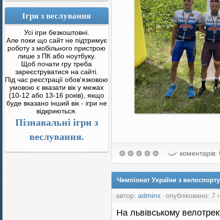
Ігри з веслування
Усі ігри безкоштовні.
Але поки що сайт не підтримує
роботу з мобільного пристрою
лише з ПК або ноутбуку.
Щоб почати гру треба
зареєструватися на сайті.
Під час реєстрації обов'язковою
умовою є вказати вік у межах
(10-12 або 13-16 років), якщо
буде вказано інший вік - ігри не
відкриються.
Пізнавальні ігри з
веслування.
коментарів: 
Чемпіонат України з велоспорту 
автор:
adminx
опубліковано: 7 
На львівському велотрек