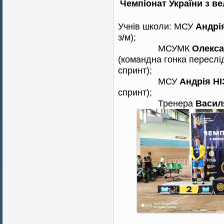
Чемпіонат України з ве
Учнів школи: МСУ
Андр
з/м);
МСУМК
Олекс
(командна гонка переслі
спринт);
МСУ
Андрія Н
спринт);
Тренера
Васил