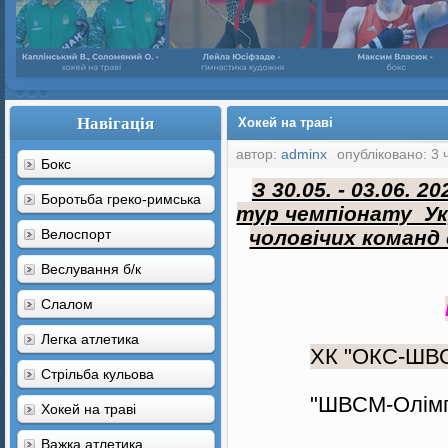
Навігація
Хокей на траві
автор:
adminx
опубліковано: 3 
Бокс
З 30.05. - 03.06. 2
Боротьба греко-римська
тур чемпіонату Укр
Велоспорт
чоловічих команд 
Веслування б/к
Cлалом
Легка атлетика
ХК "ОКС-ШВС
Стрільба кульова
"ШВСМ-Олімпія"
Хокей на траві
Важка атлетика