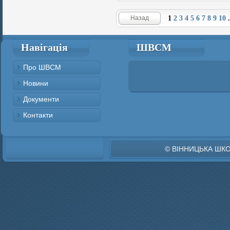
Назад
1
2
3
4
5
6
7
8
9
10
.
Навігація
ШВСМ
Про ШВСМ
Новини
Документи
Контакти
© ВІННИЦЬКА ШК