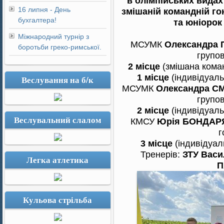
в олімпійських вида
16 липня - День
змішаній командній гон
бухгалтера!
та юніорок
Міжнародний турнір з
МСУМК
Олександра 
боротьби греко-римської.
групов
2 місце
(змішана коман
1 місце
(індивідуальн
Веслування на б/к
МСУМК
Олександра 
групов
2 місце
(індивідуальн
Веслувальний слалом
КМСУ
Юрія БОНДА
г
3 місце
(індивідуаль
Тренерів:
ЗТУ Вас
Легка атлетика
П
Кульова стрільба