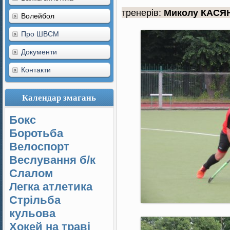
тренерів:
Миколу КАСЯ
Волейбол
Про ШВСМ
Документи
Контакти
Календар змагань
Бокс
Боротьба
Велоспорт
Веслування б/к
Cлалом
Легка атлетика
Стрільба
кульова
Хокей на траві