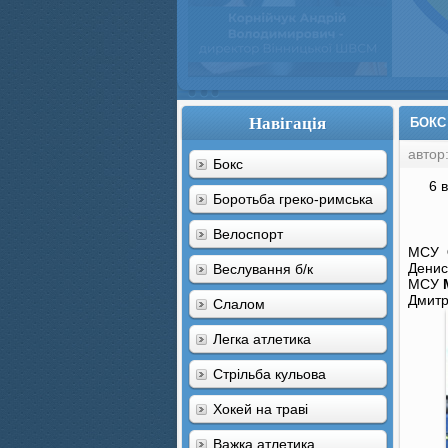
Навігація
БОКС
автор
Бокс
6 
Боротьба греко-римська
Велоспорт
МСУ
Дени
Веслування б/к
МСУ
Дмит
Cлалом
Легка атлетика
Стрільба кульова
Хокей на траві
Важка атлетика