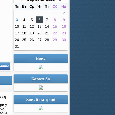
Пн
Вт
Ср
Чт
Пт
Сб
Нд
1
2
3
4
5
6
7
8
9
10
11
12
13
14
15
16
17
18
19
20
21
22
23
24
25
26
27
28
29
30
31
Бокс
ьніше
Боротьба
еред
Хокей на траві
ри у
учень
воїм