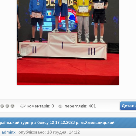
Детал
коментарів: 0
переглядів: 401
раїнський турнір з боксу 12-17.12.2023 р. м.Хмельницький
:
adminx
опубліковано: 18 грудня, 14:12