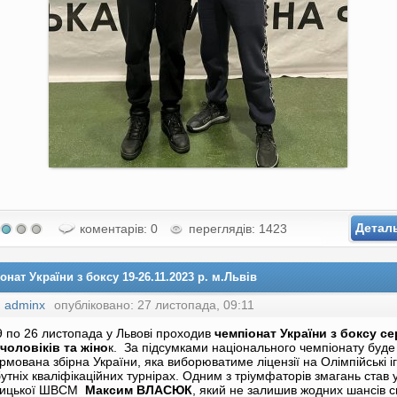
Детал
коментарів: 0
переглядів: 1423
онат України з боксу 19-26.11.2023 р. м.Львів
:
adminx
опубліковано: 27 листопада, 09:11
9 по 26 листопада у Львові проходив
чемпіонат України з боксу с
чоловіків та жіно
к. За підсумками національного чемпіонату буде
мована збірна України, яка виборюватиме ліцензії на Олімпійські іг
утніх кваліфікаційних турнірах. Одним з тріумфаторів змагань став 
ницької ШВСМ
Максим ВЛАСЮК
, який не залишив жодних шансів с