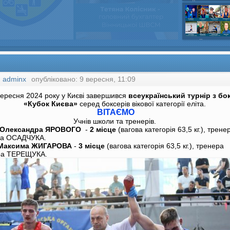
шайбою,Ігор Бич
Колісник- важка
веслвальний сл
на байдарках і 
кульова,Селезнь
каное,Максим Че
:
adminx
опубліковано: 9 вересня, 11:09
вересня 2024 року у Києві завершився
всеукраїнський турнір з бо
«Кубок Києва»
серед боксерів вікової категорії еліта.
ВІТАЄМО
Учнів школи та тренерів.
Олександра ЯРОВОГО
-
2 місце
(вагова категорія 63,5 кг.), трене
са ОСАДЧУКА.
Максима ЖИГАРОВА
-
3 місце
(вагова категорія 63,5 кг.), тренера
ра ТЕРЕЩУКА.