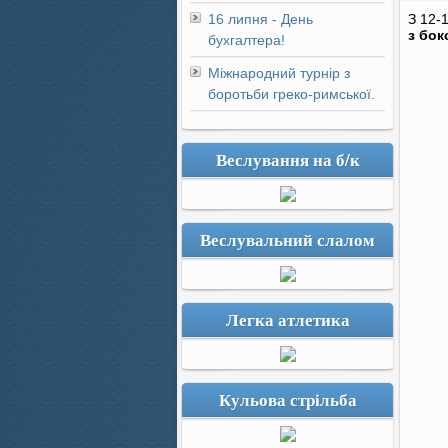
16 липня - День
З 12-
з бок
бухгалтера!
Міжнародний турнір з
боротьби греко-римської.
Веслування на б/к
Веслувальний слалом
Легка атлетика
Кульова стрільба