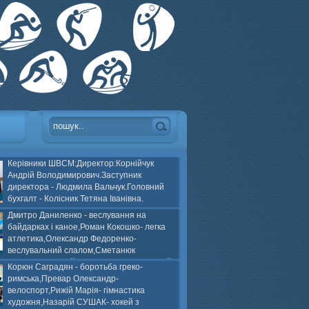
Керівники ШВСМ:Директор:Корнійчук
Андрій Володимирович.Заступник
директора - Людмила Вальчук.Головний
бухгалт - Колісник Тетяна Іванівна.
Дмитро Даниленко - веслування на
байдарках і каное,Роман Кокошко- легка
атлетика,Олександр Федоренко-
веслувальний слалом,Сметанюк
оспорт,Каплінський Володимир, Соломяний
Корюн Саградян - боротьба греко-
ей на траві,Лейла Юсіфзаде- гімнастика
римська,Превар Олександр-
Власюк- бокс,Нікіта БЕЛІК- хокей з шайбою.
велоспорт,Рижій Марія- гімнастика
художня,Назарій СУШАК- хокей з