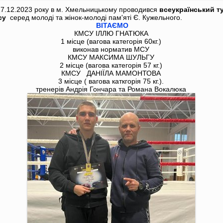
17.12.2023 року в м. Хмельницькому проводився
всеукраїнський т
су
серед молоді та жінок-молоді пам'яті Є. Кужельного.
ВІТАЄМО
КМСУ ІЛЛЮ ГНАТЮКА
1 місце (вагова категорія 60кг.)
виконав норматив МСУ
КМСУ МАКСИМА ШУЛЬГУ
2 місце (вагова категорія 57 кг.)
КМСУ ДАНІЇЛА МАМОНТОВА
3 місце ( вагова каткгорія 75 кг.).
тренерів Андрія Гончара та Романа Вокалюка