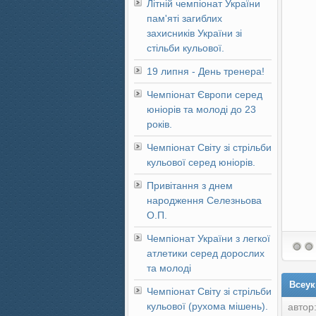
Літній чемпіонат України
пам'яті загиблих
захисників України зі
стільби кульової.
19 липня - День тренера!
Чемпіонат Європи серед
юніорів та молоді до 23
років.
Чемпіонат Світу зі стрільби
кульової серед юніорів.
Привітання з днем
народження Селезньова
О.П.
Чемпіонат України з легкої
атлетики серед дорослих
та молоді
Всеук
Чемпіонат Світу зі стрільби
кульової (рухома мішень).
автор