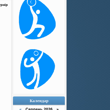
урнір
Календар
«
Серпень 2026 »