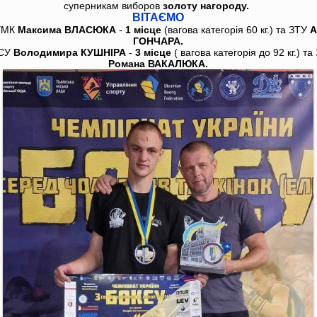
суперникам виборов
золоту нагороду.
ВІТАЄМО
УМК
Максима ВЛАСЮКА
-
1 місце
(вагова категорія 60 кг.)
та ЗТУ
А
ГОНЧАРА.
СУ
Володимира КУШНІРА
-
3 місце
( вагова категорія до 92 кг.) та
Романа ВАКАЛЮКА.