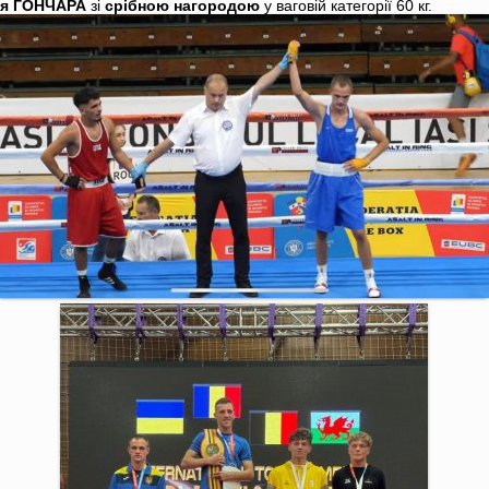
ія ГОНЧАРА
зі
срібною нагородою
у ваговій категорії 60 кг.