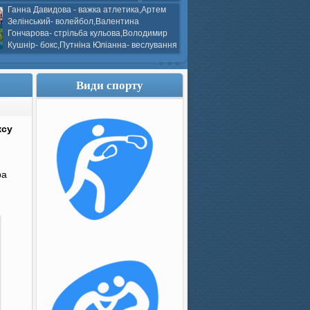
ков- боротьба греко-римська,Сергій
Ганна Давидова - важка атлетика,Артем
 атлетика,Вікторія Добротворська-
Зелінський- волейбол,Валентина
алом,Валерія Якушева - волейбол.
Гончарова- стрільба кульова,Володимир
Кушнір- бокс,Путніна Юліанна- веслування
каное,Моїсеєнко Марія- стрільба
ов Г. веслування на байдарках і
кін- бокс.
Види спорту
ксу
ра