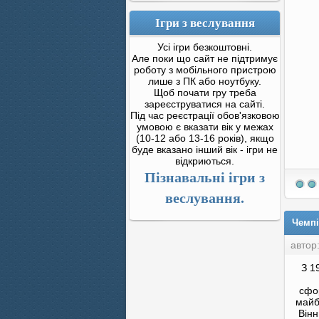
Ігри з веслування
Усі ігри безкоштовні.
Але поки що сайт не підтримує
роботу з мобільного пристрою
лише з ПК або ноутбуку.
Щоб почати гру треба
зареєструватися на сайті.
Під час реєстрації обов'язковою
умовою є вказати вік у межах
(10-12 або 13-16 років), якщо
буде вказано інший вік - ігри не
відкриються.
Пізнавальні ігри з
веслування.
Чемпі
автор
З 1
сфор
майб
Він