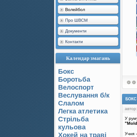
Волейбол
Про ШВСМ
Документи
Контакти
Календар змагань
Бокс
Боротьба
Велоспорт
Веслування б/к
БОКС
Cлалом
автор
Легка атлетика
Стрільба
У рум
"Mold
кульова
Хокей на траві
Учня 