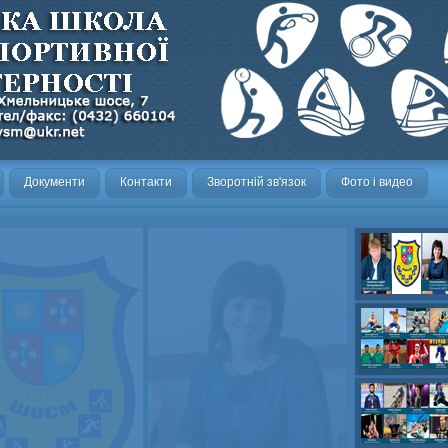
Документи
Контакти
Зворотній зв'язок
Фото і видео
Олександр- вел
Олександр- хок
художня,Максим 