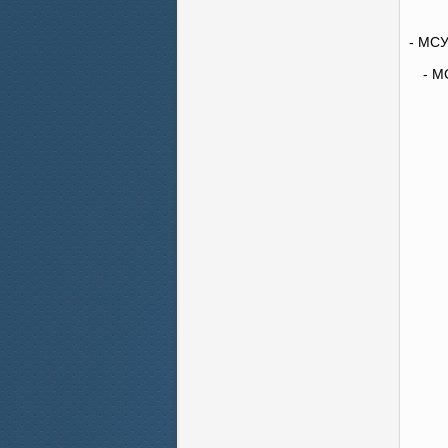
- МС
- М