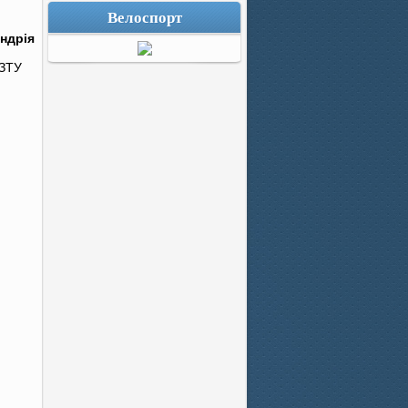
Велоспорт
ндрія
 ЗТУ