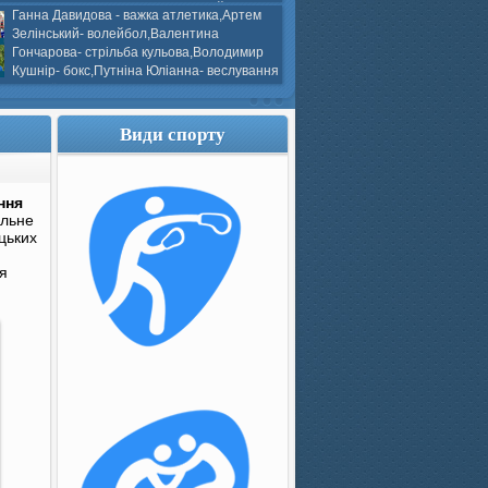
ков- боротьба греко-римська,Сергій
Ганна Давидова - важка атлетика,Артем
 атлетика,Вікторія Добротворська-
Зелінський- волейбол,Валентина
алом,Валерія Якушева - волейбол.
Гончарова- стрільба кульова,Володимир
Кушнір- бокс,Путніна Юліанна- веслування
каное,Моїсеєнко Марія- стрільба
ов Г. веслування на байдарках і
кін- бокс.
Види спорту
ння
альне
цьких
ля