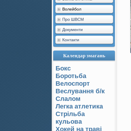
Волейбол
Про ШВСМ
Документи
Контакти
Календар змагань
Бокс
Боротьба
Велоспорт
Веслування б/к
Cлалом
Легка атлетика
Стрільба
кульова
Хокей на траві