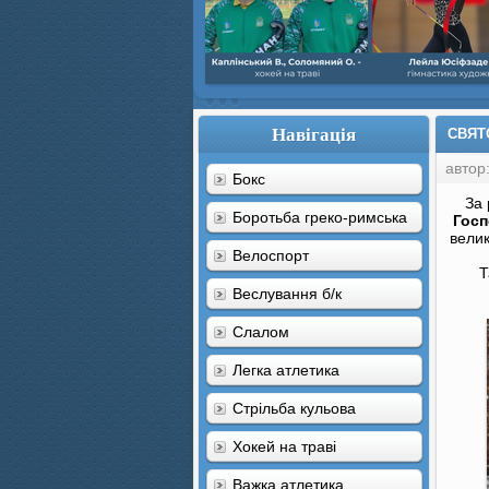
Навігація
СВЯТО
автор
Бокс
За 
Боротьба греко-римська
Гос
велик
Велоспорт
Т
Веслування б/к
Cлалом
Легка атлетика
Стрільба кульова
Хокей на траві
Важка атлетика