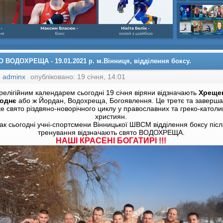
шайбою,Ігор Бич
Колісник- важка
веслвальний сл
на байдарках і 
кульова,Селезнь
каное,Максим Че
 ВОДОХРЕЩА - 19.01.2021 р. м.Вінниця, відділення боксу.
:
adminx
опубліковано: 19 січня, 14:01
релігійним календарем сьогодні 19 січня віряни відзначають
Хреще
поднє
або ж Йордан, Водохреща, Богоявлення. Це третє та заверш
е свято різдвяно-новорічного циклу у православних та греко-католи
християн.
ак сьогодні учні-спортсмени Вінницької ШВСМ відділення боксу піс
тренування відзначають свято ВОДОХРЕЩА.
НАШІ КРАСЕНІ БОГАТИРІ !!!