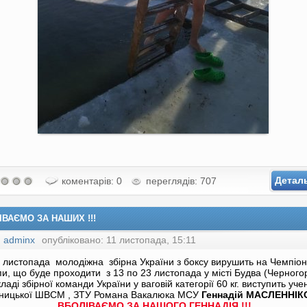
Детал
коментарів: 0
переглядів: 707
ІВАЄМО ЗА НАШИХ !!!
:
adminx
опубліковано: 11 листопада, 15:11
 листопада молодіжна збірна України з боксу вирушить на Чемпіон
и, що буде проходити з 13 по 23 листопада у місті Будва (Черногор
кладі збірної команди України у ваговій категорії 60 кг. виступить уче
нницької ШВСМ , ЗТУ Романа Вакалюка МСУ
Геннадій МАСЛЕННІК
ВБОЛІВАЄМО ЗА НАШОГО ГЕННАДІЯ !!!