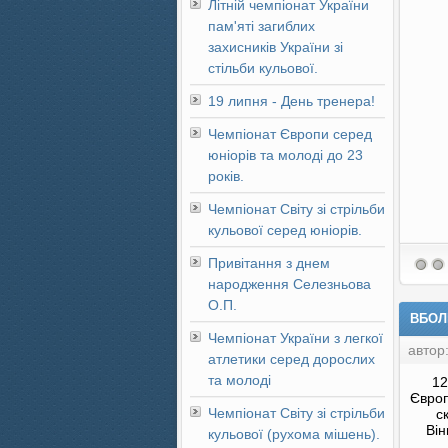
Літній чемпіонат України
пам'яті загиблих
захисників України зі
стільби кульової.
19 липня - День тренера!
Чемпіонат Європи серед
юніорів та молоді до 23
років.
Чемпіонат Світу зі стрільби
кульової серед юніорів.
Привітання з днем
народження Селезньова
О.П.
ВБОЛ
Чемпіонат України з легкої
автор
атлетики серед дорослих
та молоді
12
Європ
Чемпіонат Світу зі стрільби
с
Ві
кульової (рухома мішень).