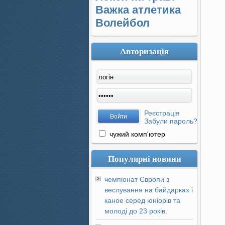
Важка атлетика
Волейбол
Авторизація
Реєстрація
Забули пароль?
чужий комп'ютер
Популярні новини
чемпіонат Європи з
веслування на байдарках і
каное серед юніорів та
молоді до 23 років.