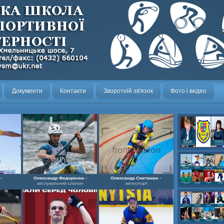
Документи
Контакти
Зворотній зв'язок
Фото і видео
Олександр- вел
Олександр- хок
художня,Максим 