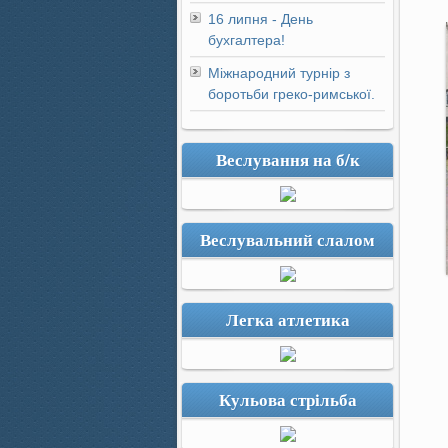
16 липня - День
бухгалтера!
Міжнародний турнір з
боротьби греко-римської.
Веслування на б/к
Веслувальний слалом
Легка атлетика
Кульова стрільба