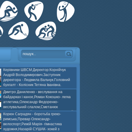
Керівники ШВСМ:Директор:Корнійчук
Андрій Володимирович.Заступник
директора - Людмила Вальчук.Головний
бухгалт - Колісник Тетяна Іванівна.
Дмитро Даниленко - веслування на
байдарках і каное,Роман Кокошко- легка
атлетика,Олександр Федоренко-
веслувальний слалом,Сметанюк
оспорт,Каплінський Володимир, Соломяний
Корюн Саградян - боротьба греко-
ей на траві,Лейла Юсіфзаде- гімнастика
римська,Превар Олександр-
Власюк- бокс,Нікіта БЕЛІК- хокей з шайбою.
велоспорт,Рижій Марія- гімнастика
художня,Назарій СУШАК- хокей з