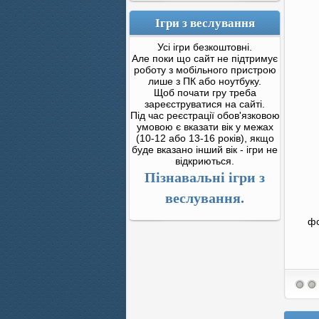
Ігри з веслування
Усі ігри безкоштовні.
Але поки що сайт не підтримує
роботу з мобільного пристрою
лише з ПК або ноутбуку.
Щоб почати гру треба
зареєструватися на сайті.
Під час реєстрації обов'язковою
умовою є вказати вік у межах
(10-12 або 13-16 років), якщо
буде вказано інший вік - ігри не
відкриються.
Пізнавальні ігри з
веслування.
фо