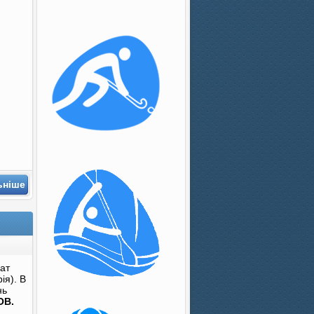
ьніше
ат
ія). В
нь
ОВ.